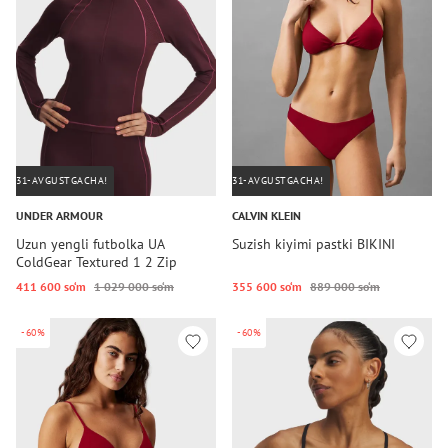
31-AVGUSTGACHA!
31-AVGUSTGACHA!
UNDER ARMOUR
CALVIN KLEIN
Uzun yengli futbolka UA
Suzish kiyimi pastki BIKINI
ColdGear Textured 1 2 Zip
411 600 so‘m
1 029 000 so‘m
355 600 so‘m
889 000 so‘m
-60%
-60%