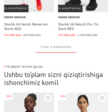
31-AVGUSTGACHA!
31-AVGUSTGACHA!
UNDER ARMOUR
UNDER ARMOUR
Shortik UA Vanish Woven 6in
Shortik UA Velociti Pro 7in
Shorts-RED
Short-RED
247 600 so‘m
619 000 so‘m
523 600 so‘m
1 309 000 so‘m
4 dan 4 mahsulotlar
FR GROUP TAVSIYA QILADI
Ushbu to‘plam sizni qiziqtirishiga
ishonchimiz komil
-60%
-60%