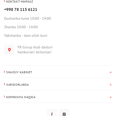
KONTAKT-MARKAZ
+998 78 113 6121
Dushanba-Juma 10:00 - 19:00
Shanba 10:00 - 14:00
Yakshanba - dam olish kuni
FR Group klub dasturi
hamkorlari do‘konlari
SHAXSIY KABINET
Xaridlar tarixi
XARIDORLARGA
Mening ma’lumotlarim
To‘lov va yetkazib berish
Yetkazib berish manzili
KOMPANIYA HAQIDA
Qaytarish
Biz haqimizda
Sevimlilar
Savol-javoblar
Maxfiylik siyosati
Klub dasturi