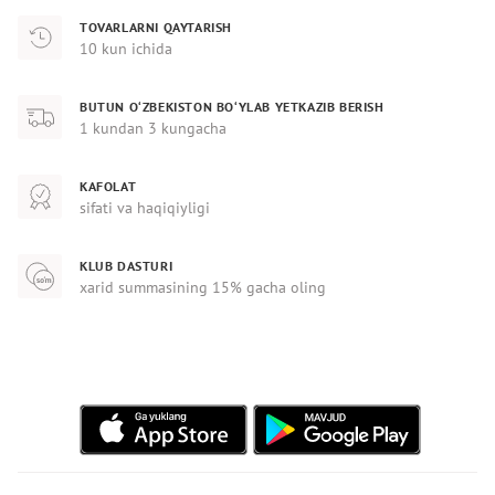
TOVARLARNI QAYTARISH
10 kun ichida
BUTUN O‘ZBEKISTON BO‘YLAB YETKAZIB BERISH
1 kundan 3 kungacha
KAFOLAT
sifati va haqiqiyligi
KLUB DASTURI
xarid summasining 15% gacha oling