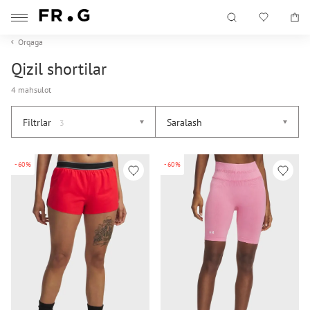
Orqaga
Qizil shortilar
4 mahsulot
Filtrlar
Saralash
3
-60%
-60%