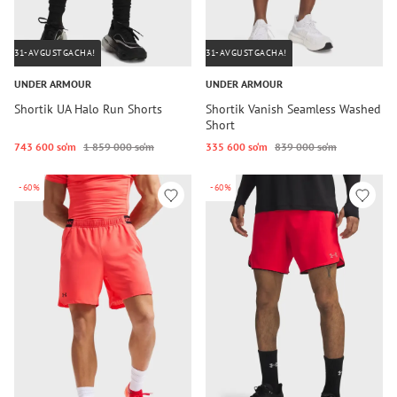
31-AVGUSTGACHA!
31-AVGUSTGACHA!
UNDER ARMOUR
UNDER ARMOUR
Shortik UA Halo Run Shorts
Shortik Vanish Seamless Washed
Short
743 600 so‘m
1 859 000 so‘m
335 600 so‘m
839 000 so‘m
-60%
-60%