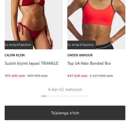
31-AVGUSTGACHA!
31-AVGUSTGACHA!
CALVIN KLEIN
UNDER ARMOUR
Suzish kiyimi tepasi TRIANGLE
Top UA Halo Bonded Bra
395 600 so‘m
989 000 so‘m
447 600 so‘m
1 119 000 so‘m
6 dan 61 mahsulot
To‘plamga o‘tish