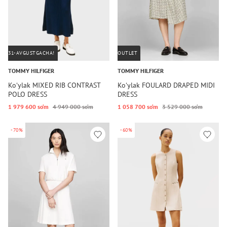
31-AVGUSTGACHA!
OUTLET
TOMMY HILFIGER
TOMMY HILFIGER
Koʻylak MIXED RIB CONTRAST
Koʻylak FOULARD DRAPED MIDI
POLO DRESS
DRESS
1 979 600 so‘m
4 949 000 so‘m
1 058 700 so‘m
3 529 000 so‘m
-70%
-60%