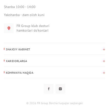
Shanba 10:00 - 14:00
Yakshanba - dam olish kuni
FR Group klub dasturi
hamkorlari do‘konlari
SHAXSIY KABINET
Xaridlar tarixi
XARIDORLARGA
Mening ma’lumotlarim
To‘lov va yetkazib berish
Yetkazib berish manzili
KOMPANIYA HAQIDA
Qaytarish
Biz haqimizda
Sevimlilar
Savol-javoblar
Maxfiylik siyosati
Klub dasturi
Klub dasturi
Yangiliklar
Tarqatmalar
Kafolat
© 2026 FR Group. Barcha huquqlar saqlangan
Foydalanuvchi bilan kelishuv
Kontaktlar