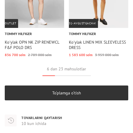
OUTLET
31-AVGUSTGACHA!
TOMMY HILFIGER
TOMMY HILFIGER
Koʻylak OPN NK ZIP RENEWCL
Koʻylak LINEN MIX SLEEVELESS
F&F POLO DRS
DRESS
836 700 so‘m
2 789 000 so‘m
1 583 600 so‘m
3 959 000 so‘m
6 dan 23 mahsulotlar
To‘plamga o‘tish
TOVARLARNI QAYTARISH
10 kun ichida