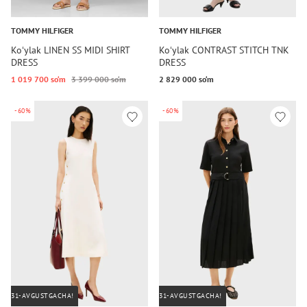
TOMMY HILFIGER
TOMMY HILFIGER
Koʻylak LINEN SS MIDI SHIRT
Koʻylak CONTRAST STITCH TNK
DRESS
DRESS
1 019 700 so‘m
3 399 000 so‘m
2 829 000 so‘m
-60%
-60%
31-AVGUSTGACHA!
31-AVGUSTGACHA!