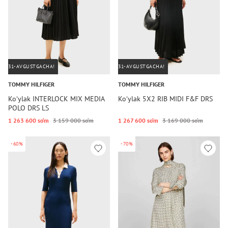
31-AVGUSTGACHA!
31-AVGUSTGACHA!
TOMMY HILFIGER
TOMMY HILFIGER
Koʻylak INTERLOCK MIX MEDIA
Koʻylak 5X2 RIB MIDI F&F DRS
POLO DRS LS
1 263 600 so‘m
3 159 000 so‘m
1 267 600 so‘m
3 169 000 so‘m
-60%
-70%