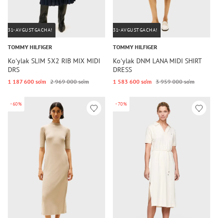
31-AVGUSTGACHA!
31-AVGUSTGACHA!
TOMMY HILFIGER
TOMMY HILFIGER
Koʻylak SLIM 5X2 RIB MIX MIDI
Koʻylak DNM LANA MIDI SHIRT
DRS
DRESS
1 187 600 so‘m
2 969 000 so‘m
1 583 600 so‘m
3 959 000 so‘m
-60%
-70%