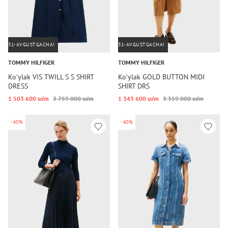
31-AVGUSTGACHA!
31-AVGUSTGACHA!
TOMMY HILFIGER
TOMMY HILFIGER
Koʻylak VIS TWILL S S SHIRT
Koʻylak GOLD BUTTON MIDI
DRESS
SHIRT DRS
1 503 600 so‘m
3 759 000 so‘m
1 343 600 so‘m
3 359 000 so‘m
-60%
-60%