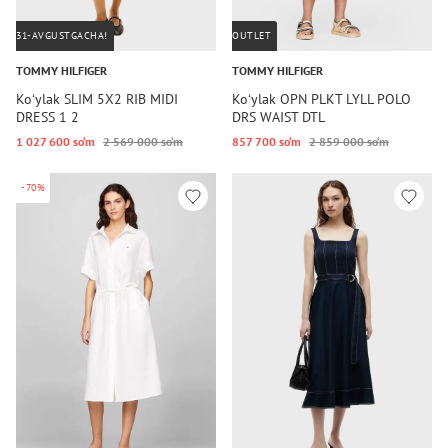
31-AVGUSTGACHA!
OUTLET
TOMMY HILFIGER
TOMMY HILFIGER
Koʻylak SLIM 5X2 RIB MIDI
Koʻylak OPN PLKT LYLL POLO
DRESS 1 2
DRS WAIST DTL
1 027 600 so‘m
2 569 000 so‘m
857 700 so‘m
2 859 000 so‘m
-70%