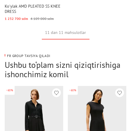
Koʻylak AMD PLEATED SS KNEE
DRESS
1 232 700 so‘m
4 109 000 so‘m
11 dan 11 mahsulotlar
FR GROUP TAVSIYA QILADI
Ushbu to‘plam sizni qiziqtirishiga
ishonchimiz komil
-60%
-60%