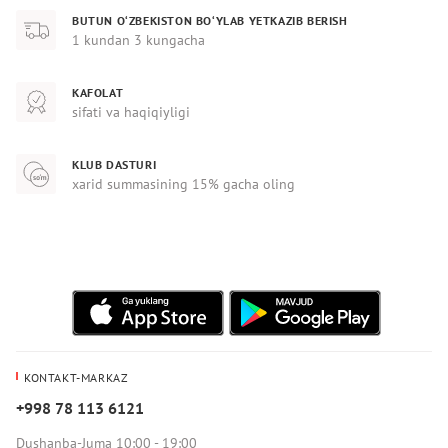
BUTUN O‘ZBEKISTON BO‘YLAB YETKAZIB BERISH
1 kundan 3 kungacha
KAFOLAT
sifati va haqiqiyligi
KLUB DASTURI
xarid summasining 15% gacha oling
KONTAKT-MARKAZ
+998 78 113 6121
Dushanba-Juma 10:00 - 19:00