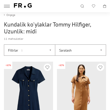
Orqaga
Kundalik ko'ylaklar Tommy Hilfiger,
Uzunlik: midi
11 mahsulotlar
Filtrlar
Saralash
5
-60%
-60%