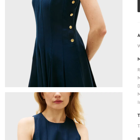
A
M
R
M
D
M
I
T
T
B