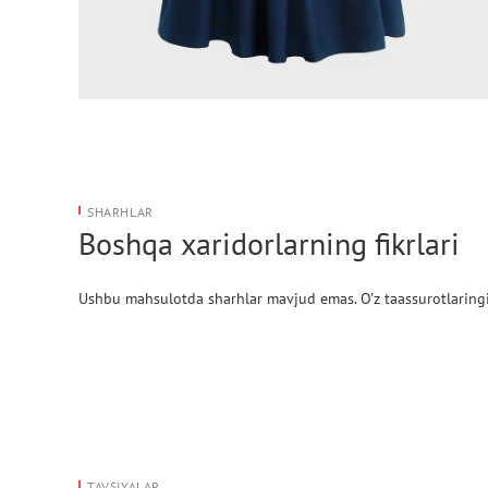
SHARHLAR
Boshqa xaridorlarning fikrlari
Ushbu mahsulotda sharhlar mavjud emas. O'z taassurotlaringi
TAVSIYALAR