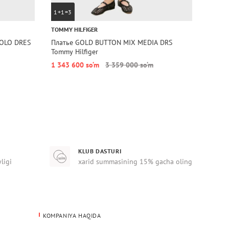
1+1=3
1+1=
TOMMY HILFIGER
TOMMY 
POLO DRES
Платье GOLD BUTTON MIX MEDIA DRS
Плать
Tommy Hilfiger
Tommy 
1 343 600 so‘m
3 359 000 so‘m
1 343
KLUB DASTURI
yligi
xarid summasining 15% gacha oling
KOMPANIYA HAQIDA