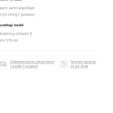
ason: yarim yopishgan
o'yin chizig'i: yumaloq
uratdagi model
odelning o'lchami: 8
o’y: 176 sm
O‘zbekiston bo‘ylab yetkazib berish
Tovarlarni qaytarish
1 kundan 3 kungacha
10 kun ichida