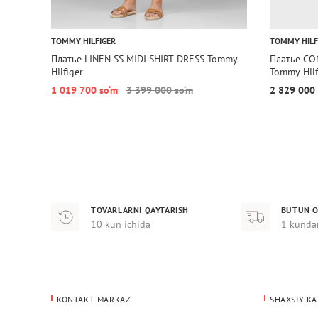
TOMMY HILFIGER
TOMMY HILF
Платье LINEN SS MIDI SHIRT DRESS Tommy
Платье CO
Hilfiger
Tommy Hilf
1 019 700 so‘m
3 399 000 so‘m
2 829 000 
TOVARLARNI QAYTARISH
BUTUN O
10 kun ichida
1 kunda
KONTAKT-MARKAZ
SHAXSIY KA