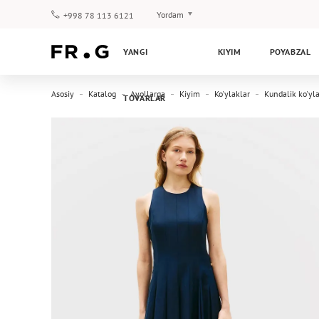
Yordam
+998 78 113 6121
To‘lov va yetkazib berish
YANGI
KIYIM
POYABZAL
Savol-javoblar
Klub dasturi
Asosiy
Katalog
Ayollarga
Kiyim
Ko'ylaklar
Kundalik ko'yl
TOVARLAR
Kafolat