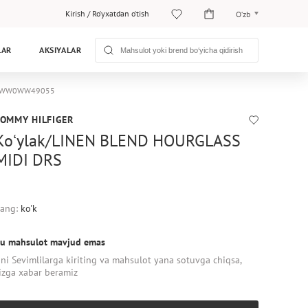
Kirish
/
Ro‘yxatdan o‘tish
O‘zb
O‘zb
LAR
AKSIYALAR
Рус
ger WW0WW49055
TOMMY HILFIGER
Koʻylak/LINEN BLEND HOURGLASS
MIDI DRS
ang:
ko'k
u mahsulot mavjud emas
ni Sevimlilarga kiriting va mahsulot yana sotuvga chiqsa,
izga xabar beramiz