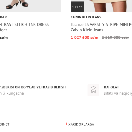
1+1=3
IGER
CALVIN KLEIN JEANS
NTRAST STITCH TNK DRESS
Платье LS VARSITY STRIPE MINI 
iger
Calvin Klein Jeans
so‘m
1 027 600 so‘m
2 569 000 so‘m
‘ZBEKISTON BO‘YLAB YETKAZIB BERISH
KAFOLAT
n 3 kungacha
sifati va haqiqi
BINET
XARIDORLARGA