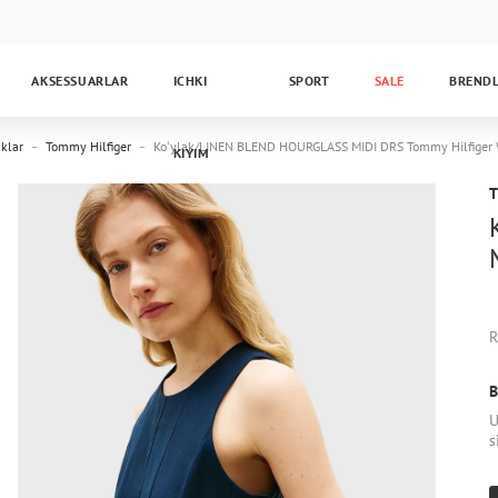
AKSESSUARLAR
ICHKI
SPORT
SALE
BREND
aklar
Tommy Hilfiger
Koʻylak/LINEN BLEND HOURGLASS MIDI DRS Tommy Hilfi
KIYIM
R
B
U
s