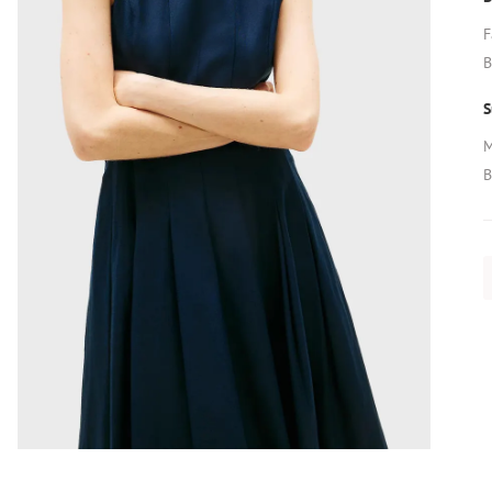
F
B
S
M
B