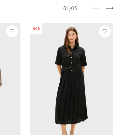
01
/
03
-60%
-60%