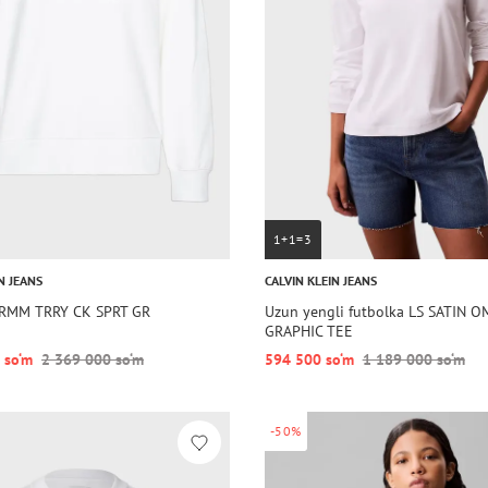
1+1=3
N JEANS
CALVIN KLEIN JEANS
PRMM TRRY CK SPRT GR
Uzun yengli futbolka LS SATIN 
GRAPHIC TEE
 so‘m
2 369 000 so‘m
594 500 so‘m
1 189 000 so‘m
-50%