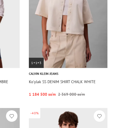
1+1=3
CALVIN KLEIN JEANS
OMBRE
Ko'ylak SS DENIM SHIRT CHALK WHITE
1 184 500 so‘m
2 369 000 so‘m
-40%