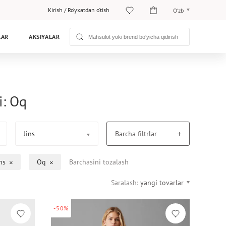
Kirish
/
Ro‘yxatdan o‘tish
O‘zb
O‘zb
LAR
AKSIYALAR
Рус
i: Oq
Jins
Barcha filtrlar
ns
Oq
Barchasini tozalash
Saralash:
yangi tovarlar
-50%