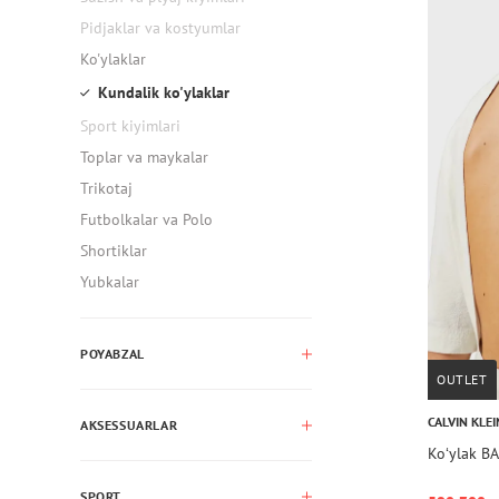
Pidjaklar va kostyumlar
Ko'ylaklar
Kundalik ko'ylaklar
Sport kiyimlari
Toplar va maykalar
Trikotaj
Futbolkalar va Polo
Shortiklar
Yubkalar
POYABZAL
OUTLET
CALVIN KLEI
AKSESSUARLAR
Koʻylak B
SPORT