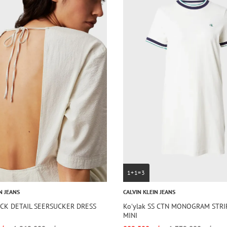
1+1=3
N JEANS
CALVIN KLEIN JEANS
ACK DETAIL SEERSUCKER DRESS
Koʻylak SS CTN MONOGRAM STRI
MINI