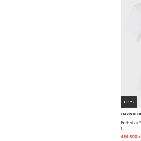
1+1=3
CALVIN KLEI
Futbolka 
C
494 500 s