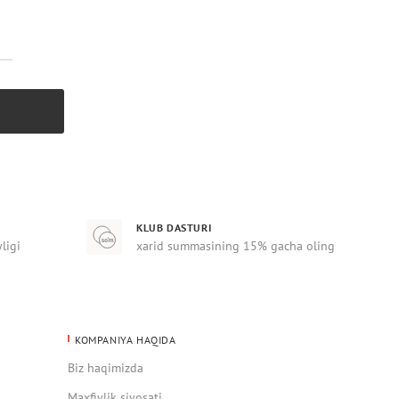
KLUB DASTURI
yligi
xarid summasining 15% gacha oling
KOMPANIYA HAQIDA
Biz haqimizda
Maxfiylik siyosati