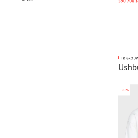
590 700 s
FR GROUP
Ushbu
-50%