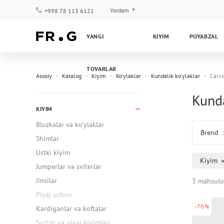
Yordam
+998 78 113 6121
To‘lov va yetkazib berish
YANGI
KIYIM
POYABZAL
Savol-javoblar
Klub dasturi
TOVARLAR
Kafolat
Asosiy
Katalog
Kiyim
Ko'ylaklar
Kundalik ko'ylaklar
Calvi
Kunda
KIYIM
Bluzkalar va ko'ylaklar
Brend
Shimlar
Ustki kiyim
Kiyim
Jumperlar va sviterlar
Jinsilar
3 mahsulo
Plyaj uchun
-70%
Kardiganlar va koftalar
Suzish va plyaj kiyimlari