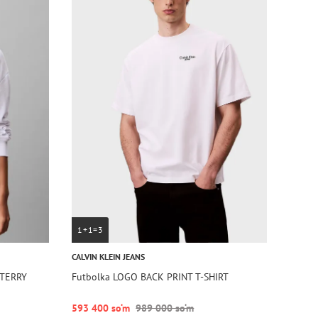
1+1=3
CALVIN KLEIN JEANS
 TERRY
Futbolka LOGO BACK PRINT T-SHIRT
593 400 so‘m
989 000 so‘m