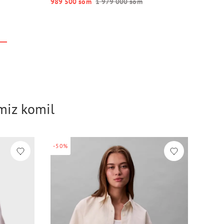
989 500 so‘m
1 979 000 so‘m
imiz komil
-50%