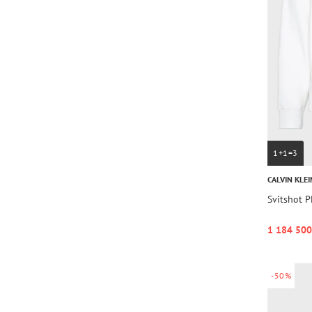
1+1=3
CALVIN KLEI
Svitshot 
1 184 500
-50%