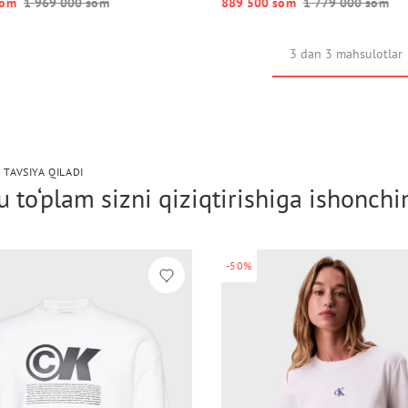
o‘m
1 969 000 so‘m
889 500 so‘m
1 779 000 so‘m
3 dan 3 mahsulotlar
 TAVSIYA QILADI
 to‘plam sizni qiziqtirishiga ishonch
-50%