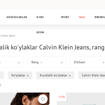
AKSESSUARLAR
ICHKI
SPORT
SALE
BREND
KIYIM
n Klein Jeans
lik ko'ylaklar Calvin Klein Jeans, rang
Rang
O’lcham
1
1
Ko'ylaklar
Kundalik ko'ylaklar
Calvin Klein Jea
t
-50%