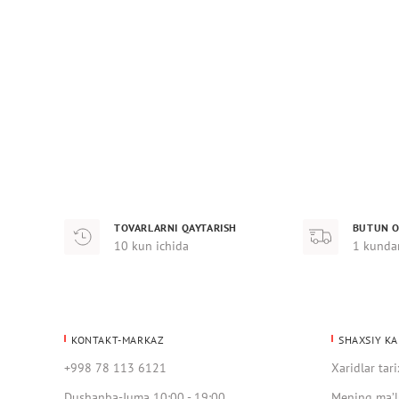
TOVARLARNI QAYTARISH
BUTUN O
10 kun ichida
1 kunda
KONTAKT-MARKAZ
SHAXSIY KA
+998 78 113 6121
Xaridlar tari
Dushanba-Juma 10:00 - 19:00
Mening ma’l