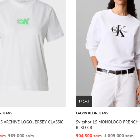
1+1=3
N JEANS
CALVIN KLEIN JEANS
SS ARCHIVE LOGO JERSEY CLASSIC
Svitshot LS MONOLOGO FRENCH
RLXD CR
o‘m
989 000 so‘m
904 500 so‘m
1 809 000 so‘m