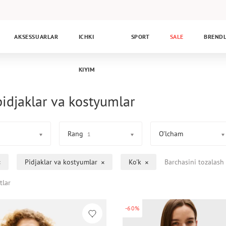
AKSESSUARLAR
ICHKI
SPORT
SALE
BREND
KIYIM
pidjaklar va kostyumlar
Rang
O’lcham
1
Pidjaklar va kostyumlar
Ko'k
Barchasini tozalash
tlar
-60%