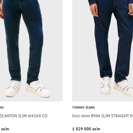
NS
TOMMY JEANS
m SCANTON SLIM AI4269 CO
Jinsi shim RYAN SLIM STRAIGHT 
 so‘m
1 829 000 so‘m