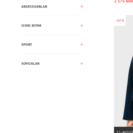
2 375 600
AKSESSUARLAR
-60%
ICHKI KIYIM
SPORT
SOVG’ALAR
31-AVGU