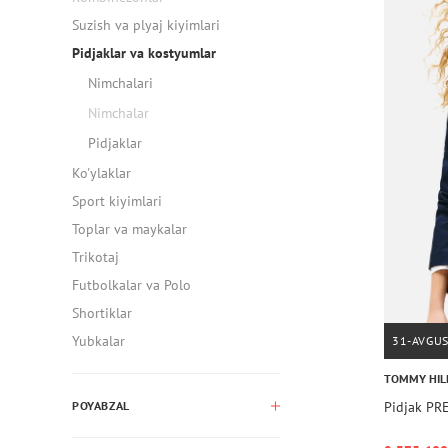
Suzish va plyaj kiyimlari
Pidjaklar va kostyumlar
Nimchalari
Nimchalar
Pidjaklar
Ko'ylaklar
Sport kiyimlari
Toplar va maykalar
Trikotaj
Futbolkalar va Polo
Shortiklar
Yubkalar
31-AVGU
TOMMY HIL
Pidjak P
POYABZAL