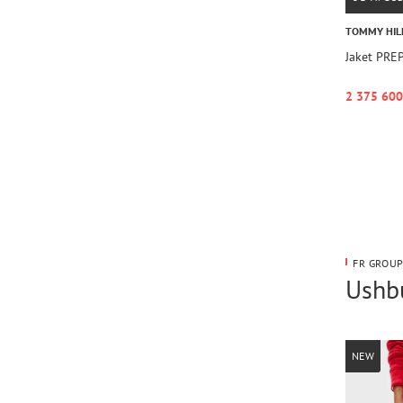
TOMMY HIL
Jaket PR
2 375 600
FR GROUP
Ushbu
NEW