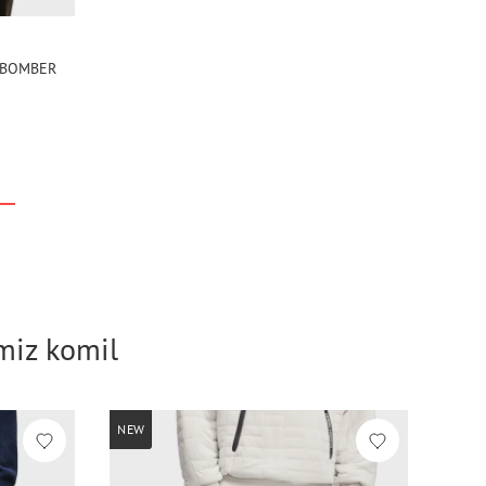
D BOMBER
imiz komil
NEW