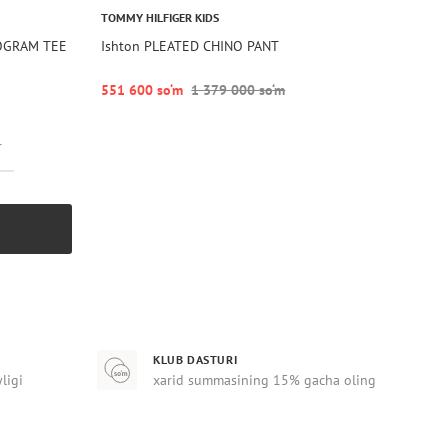
TOMMY HILFIGER KIDS
NOGRAM TEE
Ishton PLEATED CHINO PANT
551 600 so‘m
1 379 000 so‘m
r
KLUB DASTURI
yligi
xarid summasining 15% gacha oling