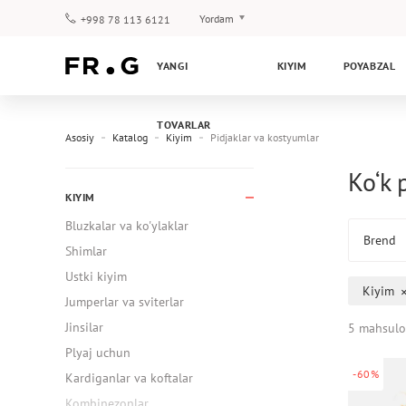
Yordam
+998 78 113 6121
To‘lov va yetkazib berish
YANGI
KIYIM
POYABZAL
Savol-javoblar
Klub dasturi
TOVARLAR
Kafolat
Asosiy
Katalog
Kiyim
Pidjaklar va kostyumlar
Ko‘k 
KIYIM
Bluzkalar va ko'ylaklar
Brend
Shimlar
Ustki kiyim
Kiyim
Jumperlar va sviterlar
Jinsilar
5 mahsulo
Plyaj uchun
-60%
Kardiganlar va koftalar
Kombinezonlar