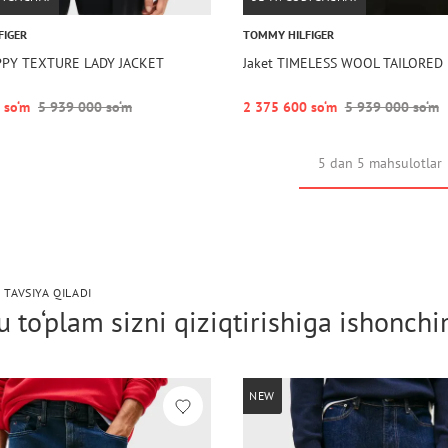
FIGER
TOMMY HILFIGER
EPPY TEXTURE LADY JACKET
Jaket TIMELESS WOOL TAILORE
 so‘m
5 939 000 so‘m
2 375 600 so‘m
5 939 000 so‘m
5 dan 5 mahsulotlar
 TAVSIYA QILADI
 to‘plam sizni qiziqtirishiga ishonch
NEW