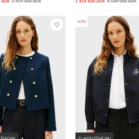
 so‘m
5 939 000 so‘m
1 819 600 so‘m
4 549 000 so‘m
-60%
STGACHA!
31-AVGUSTGACHA!