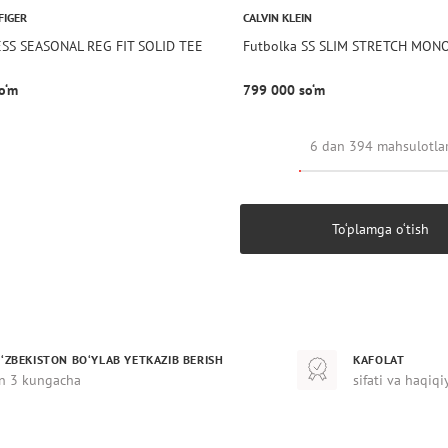
FIGER
CALVIN KLEIN
ESS SEASONAL REG FIT SOLID TEE
Futbolka SS SLIM STRETCH MO
o‘m
799 000 so‘m
6 dan 394 mahsulotla
To‘plamga o‘tish
‘ZBEKISTON BO‘YLAB YETKAZIB BERISH
KAFOLAT
n 3 kungacha
sifati va haqiqi