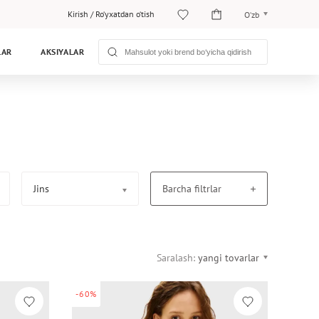
Kirish
/
Ro‘yxatdan o‘tish
O‘zb
O‘zb
LAR
AKSIYALAR
Рус
Jins
Barcha filtrlar
Saralash:
yangi tovarlar
-60%