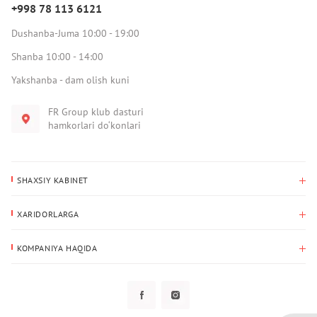
+998 78 113 6121
Dushanba-Juma 10:00 - 19:00
Shanba 10:00 - 14:00
Yakshanba - dam olish kuni
FR Group klub dasturi
hamkorlari do‘konlari
SHAXSIY KABINET
Xaridlar tarixi
XARIDORLARGA
Mening ma’lumotlarim
To‘lov va yetkazib berish
Yetkazib berish manzili
KOMPANIYA HAQIDA
Qaytarish
Biz haqimizda
Sevimlilar
Savol-javoblar
Maxfiylik siyosati
Klub dasturi
Klub dasturi