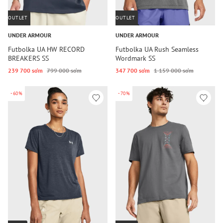
OUTLET
OUTLET
UNDER ARMOUR
UNDER ARMOUR
Futbolka UA HW RECORD
Futbolka UA Rush Seamless
BREAKERS SS
Wordmark SS
239 700 so‘m
799 000 so‘m
347 700 so‘m
1 159 000 so‘m
-60%
-70%