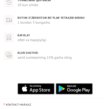
TOVARLARNI QAYTARISH
10 kun ichida
BUTUN O‘ZBEKISTON BO‘YLAB YETKAZIB BERISH
1 kundan 3 kungacha
KAFOLAT
sifati va haqiqiyligi
KLUB DASTURI
xarid summasining 15% gacha oling
KONTAKT-MARKAZ