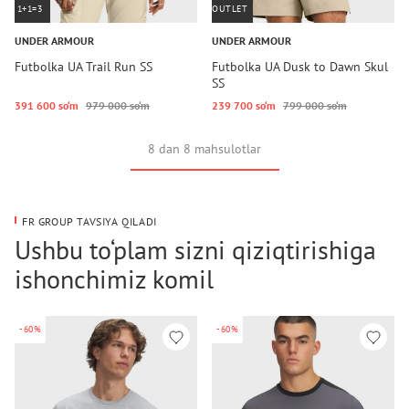
1+1=3
OUTLET
UNDER ARMOUR
UNDER ARMOUR
Futbolka UA Trail Run SS
Futbolka UA Dusk to Dawn Skul
SS
391 600 so‘m
979 000 so‘m
239 700 so‘m
799 000 so‘m
8 dan 8 mahsulotlar
FR GROUP TAVSIYA QILADI
Ushbu to‘plam sizni qiziqtirishiga
ishonchimiz komil
-60%
-60%