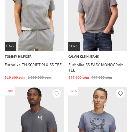
1+1=3
1+1=3
TOMMY HILFIGER
CALVIN KLEIN JEANS
Futbolka TH SCRIPT RLX SS TEE
Futbolka SS EASY MONOGRAM
TEE
519 600 so‘m
1 299 000 so‘m
399 600 so‘m
999 000 so‘m
-30%
-60%