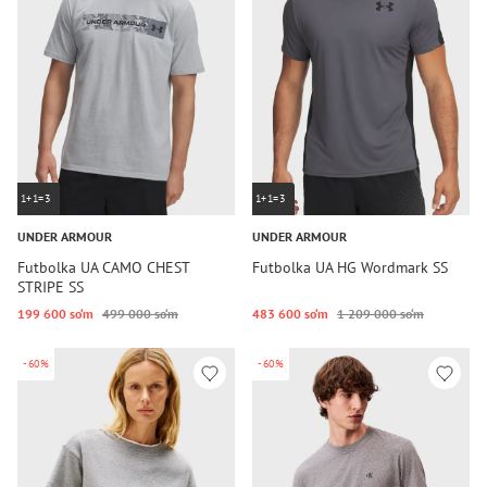
1+1=3
1+1=3
UNDER ARMOUR
UNDER ARMOUR
Futbolka UA CAMO CHEST
Futbolka UA HG Wordmark SS
STRIPE SS
199 600 so‘m
499 000 so‘m
483 600 so‘m
1 209 000 so‘m
-60%
-60%