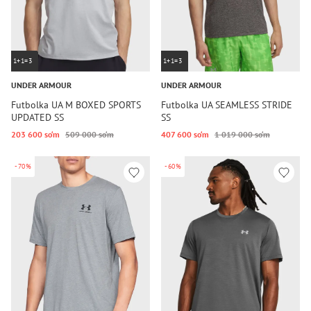
1+1=3
1+1=3
UNDER ARMOUR
UNDER ARMOUR
Futbolka UA M BOXED SPORTS
Futbolka UA SEAMLESS STRIDE
UPDATED SS
SS
203 600 so‘m
509 000 so‘m
407 600 so‘m
1 019 000 so‘m
-70%
-60%