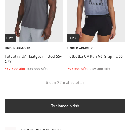
1+1=3
1+1=3
UNDER ARMOUR
UNDER ARMOUR
Futbolka UA Heatgear Fitted SS-
Futbolka UA Run 96 Graphic SS
GRY
482 300 so‘m
689 000 so‘m
295 600 so‘m
739 000 so‘m
6 dan 22 mahsulotlar
To‘plamga o‘tish