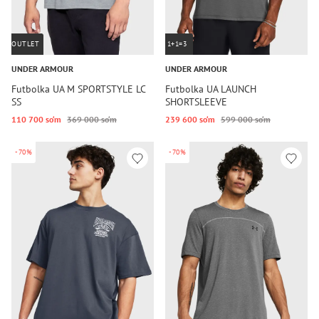
OUTLET
1+1=3
UNDER ARMOUR
UNDER ARMOUR
Futbolka UA M SPORTSTYLE LC
Futbolka UA LAUNCH
SS
SHORTSLEEVE
110 700 so‘m
369 000 so‘m
239 600 so‘m
599 000 so‘m
-70%
-70%