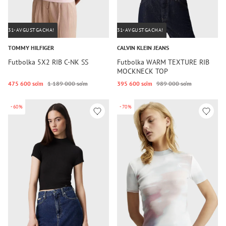
31-AVGUSTGACHA!
31-AVGUSTGACHA!
TOMMY HILFIGER
CALVIN KLEIN JEANS
Futbolka 5X2 RIB C-NK SS
Futbolka WARM TEXTURE RIB
MOCKNECK TOP
475 600 so‘m
1 189 000 so‘m
395 600 so‘m
989 000 so‘m
-60%
-70%