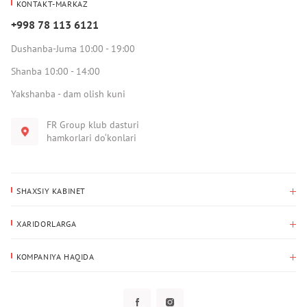
KONTAKT-MARKAZ
+998 78 113 6121
Dushanba-Juma 10:00 - 19:00
Shanba 10:00 - 14:00
Yakshanba - dam olish kuni
FR Group klub dasturi
hamkorlari do‘konlari
SHAXSIY KABINET
Xaridlar tarixi
XARIDORLARGA
Mening ma’lumotlarim
To‘lov va yetkazib berish
Yetkazib berish manzili
KOMPANIYA HAQIDA
Qaytarish
Biz haqimizda
Sevimlilar
Savol-javoblar
Maxfiylik siyosati
Klub dasturi