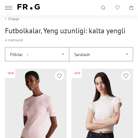
Orqaga
Futbolkalar, Yeng uzunligi: kalta yengli
4 mahsulot
Filtrlar
Saralash
4
-60%
-60%