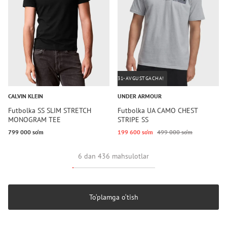
31-AVGUSTGACHA!
CALVIN KLEIN
UNDER ARMOUR
Futbolka SS SLIM STRETCH
Futbolka UA CAMO CHEST
MONOGRAM TEE
STRIPE SS
799 000 so‘m
199 600 so‘m
499 000 so‘m
6 dan 436 mahsulotlar
To‘plamga o‘tish