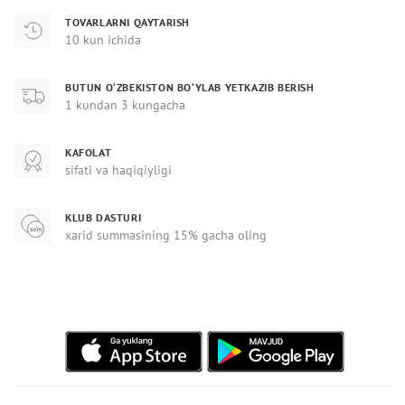
TOVARLARNI QAYTARISH
10 kun ichida
BUTUN O‘ZBEKISTON BO‘YLAB YETKAZIB BERISH
1 kundan 3 kungacha
KAFOLAT
sifati va haqiqiyligi
KLUB DASTURI
xarid summasining 15% gacha oling