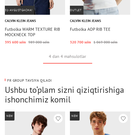
31-AVGUSTGACHA!
OUTLET
CALVIN KLEIN JEANS
CALVIN KLEIN JEANS
Futbolka WARM TEXTURE RIB
Futbolka AOP RIB TEE
MOCKNECK TOP
395 600 so‘m
989 000 so‘m
320 700 so‘m
1 069 000 so‘m
4 dan 4 mahsulotlar
FR GROUP TAVSIYA QILADI
Ushbu to‘plam sizni qiziqtirishiga
ishonchimiz komil
NEW
NEW