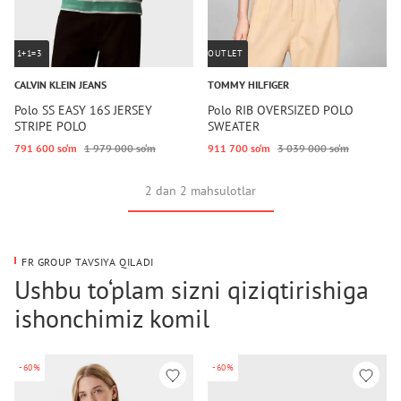
1+1=3
OUTLET
CALVIN KLEIN JEANS
TOMMY HILFIGER
Polo SS EASY 16S JERSEY
Polo RIB OVERSIZED POLO
STRIPE POLO
SWEATER
791 600 so‘m
1 979 000 so‘m
911 700 so‘m
3 039 000 so‘m
2 dan 2 mahsulotlar
FR GROUP TAVSIYA QILADI
Ushbu to‘plam sizni qiziqtirishiga
ishonchimiz komil
-60%
-60%