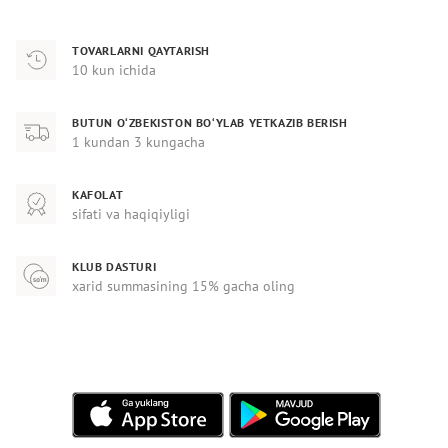
TOVARLARNI QAYTARISH
10 kun ichida
BUTUN O‘ZBEKISTON BO‘YLAB YETKAZIB BERISH
1 kundan 3 kungacha
KAFOLAT
sifati va haqiqiyligi
KLUB DASTURI
xarid summasining 15% gacha oling