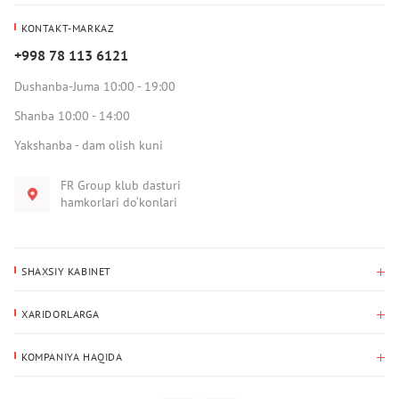
KONTAKT-MARKAZ
+998 78 113 6121
Dushanba-Juma 10:00 - 19:00
Shanba 10:00 - 14:00
Yakshanba - dam olish kuni
FR Group klub dasturi
hamkorlari do‘konlari
SHAXSIY KABINET
Xaridlar tarixi
XARIDORLARGA
Mening ma’lumotlarim
To‘lov va yetkazib berish
Yetkazib berish manzili
KOMPANIYA HAQIDA
Qaytarish
Biz haqimizda
Sevimlilar