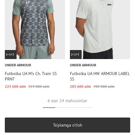
1+1=3
1+1=3
UNDER ARMOUR
UNDER ARMOUR
Futbolka UA M's Ch. Train SS
Futbolka UA HW ARMOUR LABEL
PRNT
SS
223 600 so‘m
559 000 so‘m
283 600 so‘m
709 000 so‘m
6 dan 24 mahsulotlar
To‘plamga o‘tish