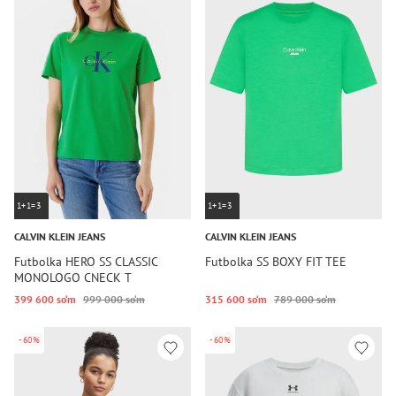
1+1=3
1+1=3
CALVIN KLEIN JEANS
CALVIN KLEIN JEANS
Futbolka HERO SS CLASSIC
Futbolka SS BOXY FIT TEE
MONOLOGO CNECK T
399 600 so‘m
999 000 so‘m
315 600 so‘m
789 000 so‘m
-60%
-60%