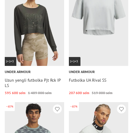
1+1=3
1+1=3
UNDER ARMOUR
UNDER ARMOUR
Uzun yengli futbolka Pjt Rck IP
Futbolka UA Rival SS
LS
595 600 so‘m
1 489 000 so‘m
207 600 so‘m
519 000 so‘m
-60%
-60%