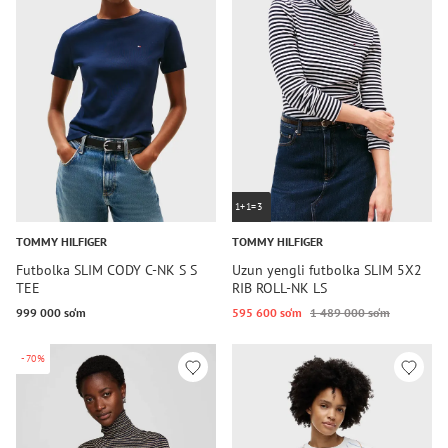
1+1=3
TOMMY HILFIGER
TOMMY HILFIGER
Futbolka SLIM CODY C-NK S S
Uzun yengli futbolka SLIM 5X2
TEE
RIB ROLL-NK LS
999 000 so‘m
595 600 so‘m
1 489 000 so‘m
-70%