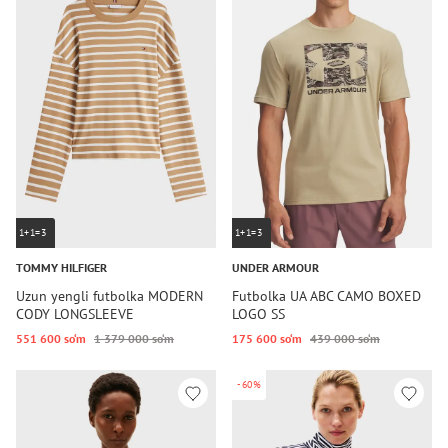
1+1=3
1+1=3
TOMMY HILFIGER
UNDER ARMOUR
Uzun yengli futbolka MODERN
Futbolka UA ABC CAMO BOXED
CODY LONGSLEEVE
LOGO SS
551 600 so‘m
1 379 000 so‘m
175 600 so‘m
439 000 so‘m
-60%