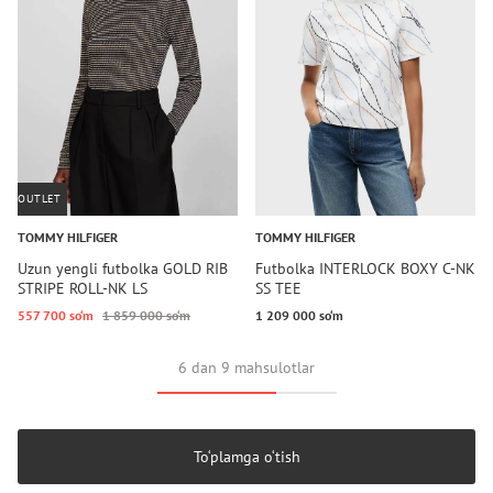
OUTLET
TOMMY HILFIGER
TOMMY HILFIGER
Uzun yengli futbolka GOLD RIB
Futbolka INTERLOCK BOXY C-NK
STRIPE ROLL-NK LS
SS TEE
557 700 so‘m
1 859 000 so‘m
1 209 000 so‘m
6 dan 9 mahsulotlar
To‘plamga o‘tish