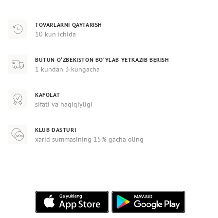
TOVARLARNI QAYTARISH
10 kun ichida
BUTUN O‘ZBEKISTON BO‘YLAB YETKAZIB BERISH
1 kundan 3 kungacha
KAFOLAT
sifati va haqiqiyligi
KLUB DASTURI
xarid summasining 15% gacha oling