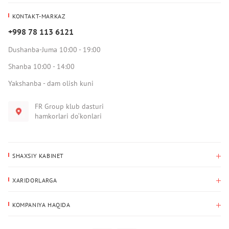
KONTAKT-MARKAZ
+998 78 113 6121
Dushanba-Juma 10:00 - 19:00
Shanba 10:00 - 14:00
Yakshanba - dam olish kuni
FR Group klub dasturi
hamkorlari do‘konlari
SHAXSIY KABINET
Xaridlar tarixi
XARIDORLARGA
Mening ma’lumotlarim
To‘lov va yetkazib berish
Yetkazib berish manzili
KOMPANIYA HAQIDA
Qaytarish
Biz haqimizda
Sevimlilar