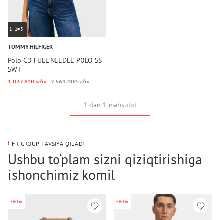
1+1=3
TOMMY HILFIGER
Polo CO FULL NEEDLE POLO SS
SWT
1 027 600 so‘m
2 569 000 so‘m
1 dan 1 mahsulot
FR GROUP TAVSIYA QILADI
Ushbu to‘plam sizni qiziqtirishiga
ishonchimiz komil
-60%
-60%