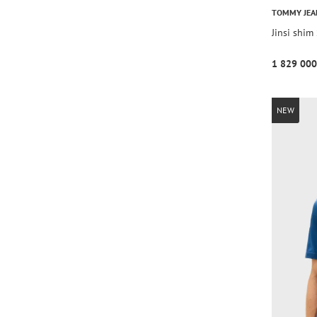
TOMMY JEA
Jinsi shi
1 829 000
NEW