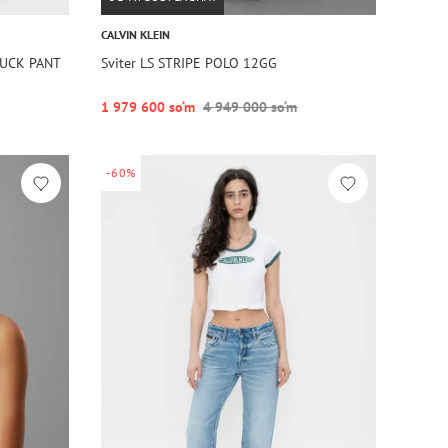
CALVIN KLEIN
TUCK PANT
Sviter LS STRIPE POLO 12GG
1 979 600 so‘m
4 949 000 so‘m
-60%