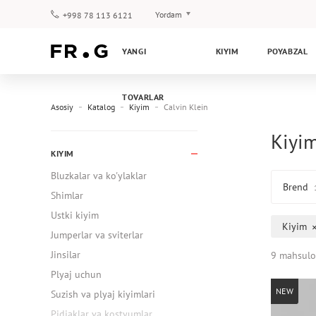
Yordam
+998 78 113 6121
To‘lov va yetkazib berish
YANGI
KIYIM
POYABZAL
Savol-javoblar
Klub dasturi
TOVARLAR
Kafolat
Asosiy
Katalog
Kiyim
Calvin Klein
Kiyim
KIYIM
Bluzkalar va ko'ylaklar
Brend
Shimlar
Ustki kiyim
Kiyim
Jumperlar va sviterlar
Jinsilar
9 mahsulo
Plyaj uchun
NEW
Suzish va plyaj kiyimlari
Pidjaklar va kostyumlar