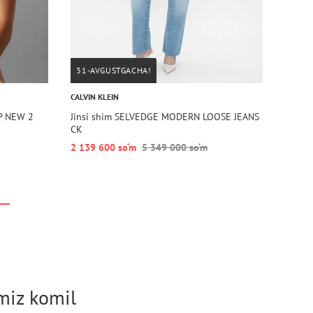
31-AVGUSTGACHA!
CALVIN KLEIN
RP NEW 2
Jinsi shim SELVEDGE MODERN LOOSE JEANS
CK
2 139 600 so‘m
5 349 000 so‘m
imiz komil