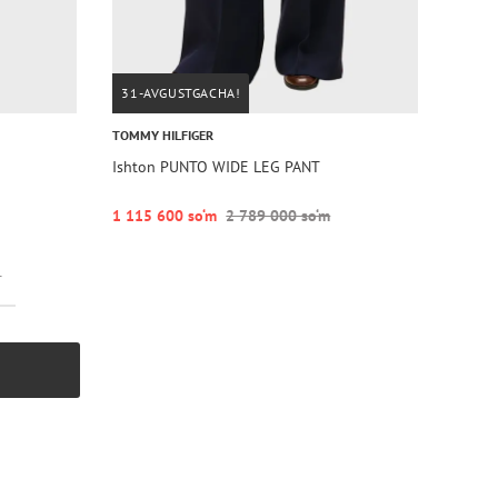
31-AVGUSTGACHA!
TOMMY HILFIGER
Ishton PUNTO WIDE LEG PANT
1 115 600 so‘m
2 789 000 so‘m
r