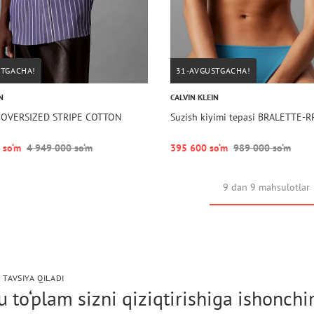
STGACHA!
31-AVGUSTGACHA!
N
CALVIN KLEIN
S OVERSIZED STRIPE COTTON
Suzish kiyimi tepasi BRALETTE-
 so‘m
4 949 000 so‘m
395 600 so‘m
989 000 so‘m
9 dan 9 mahsulotlar
 TAVSIYA QILADI
 to‘plam sizni qiziqtirishiga ishonch