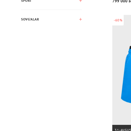
799 000 s
SPORT
SOVG’ALAR
-60%
31-AVGU