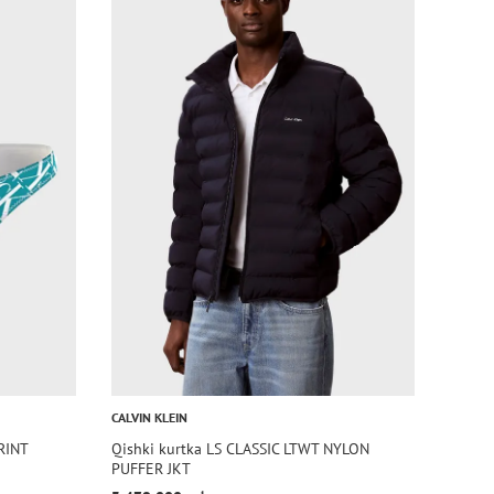
CALVIN KLEIN
RINT
Qishki kurtka LS CLASSIC LTWT NYLON
PUFFER JKT