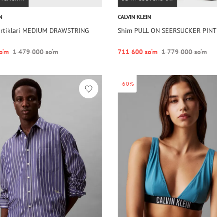
N
CALVIN KLEIN
ortiklari MEDIUM DRAWSTRING
Shim PULL ON SEERSUCKER PIN
o‘m
1 479 000 so‘m
711 600 so‘m
1 779 000 so‘m
-60%