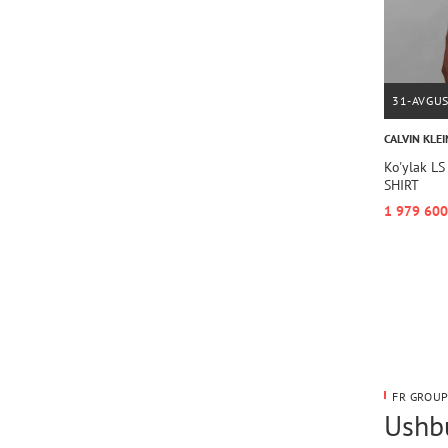
31-AVGU
CALVIN KLEI
Ko'ylak L
SHIRT
1 979 600
FR GROUP
Ushbu