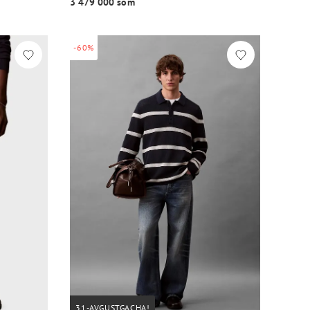
3 479 000 so‘m
-60%
31-AVGUSTGACHA!