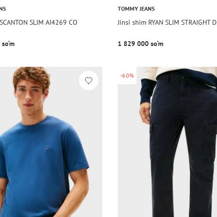
NS
TOMMY JEANS
m SCANTON SLIM AI4269 CO
Jinsi shim RYAN SLIM STRAIGHT 
 so‘m
1 829 000 so‘m
-60%