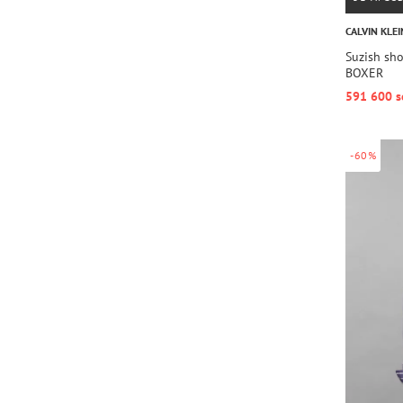
CALVIN KLEI
Suzish sh
BOXER
591 600 s
-60%