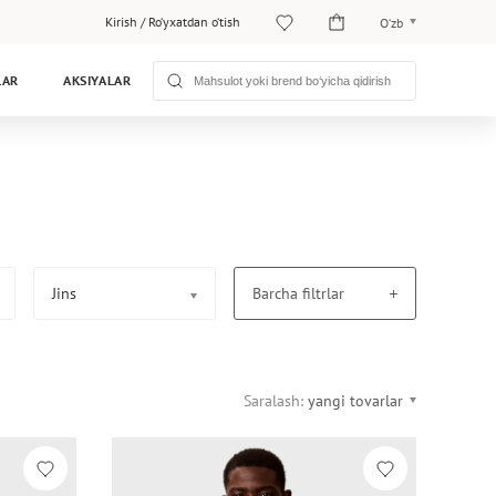
Kirish
/
Ro‘yxatdan o‘tish
O‘zb
O‘zb
LAR
AKSIYALAR
Рус
Jins
Barcha filtrlar
Saralash:
yangi tovarlar