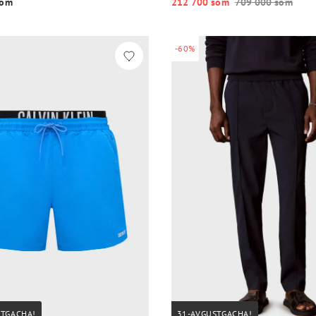
o‘m
212 700 so‘m
709 000 so‘m
-60%
STGACHA!
31-AVGUSTGACHA!