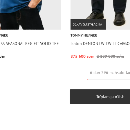
31-AVGUSTGACHA!
FIGER
TOMMY HILFIGER
ESS SEASONAL REG FIT SOLID TEE
Ishton DENTON LW TWILL CARGO
o‘m
875 600 so‘m
2 189 000 so‘m
6 dan 296 mahsulotla
To‘plamga o‘tish