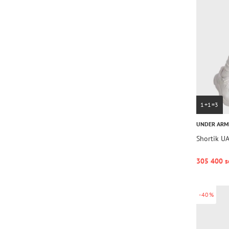
1+1=3
UNDER AR
Shortik UA
305 400 s
-40%