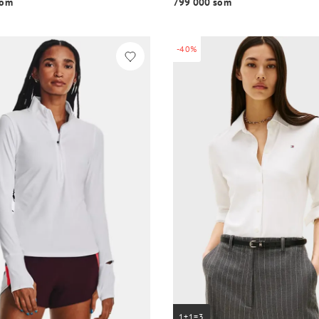
o‘m
799 000 so‘m
-40%
1+1=3