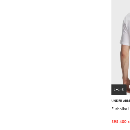
1+1=3
UNDER AR
Futbolka 
395 400 s