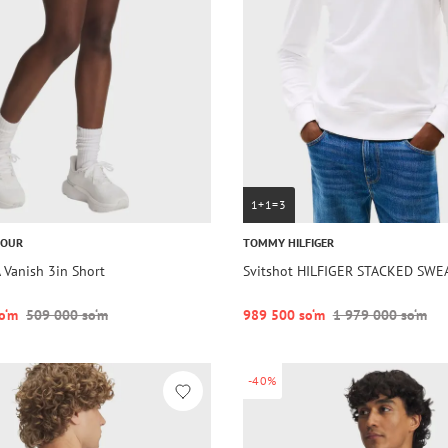
1+1=3
MOUR
TOMMY HILFIGER
 Vanish 3in Short
Svitshot HILFIGER STACKED SWE
o‘m
509 000 so‘m
989 500 so‘m
1 979 000 so‘m
-40%