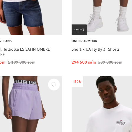
1+1=3
N JEANS
UNDER ARMOUR
li futbolka LS SATIN OMBRE
Shortik UA Fly By 3'' Shorts
TEE
o‘m
1 189 000 so‘m
294 500 so‘m
589 000 so‘m
-50%