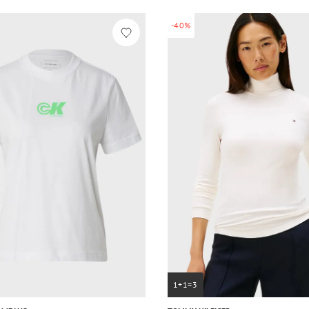
-40%
1+1=3