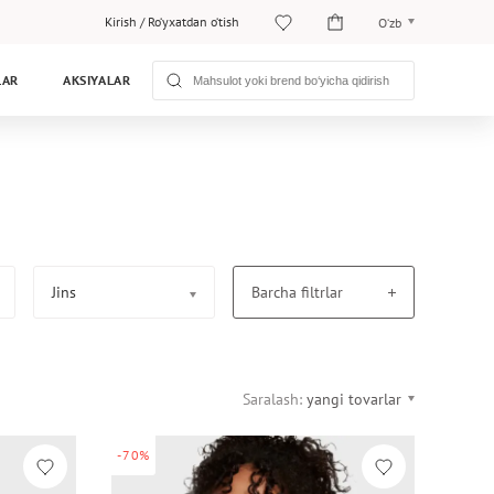
Kirish
/
Ro‘yxatdan o‘tish
O‘zb
O‘zb
LAR
AKSIYALAR
Рус
Jins
Barcha filtrlar
Saralash:
yangi tovarlar
-70%