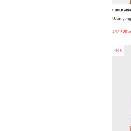
UNDER AR
Uzun yengl
347 700 s
-50%