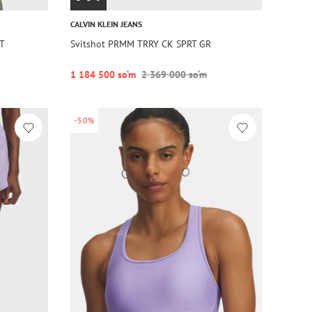
CALVIN KLEIN JEANS
RT
Svitshot PRMM TRRY CK SPRT GR
1 184 500 so‘m
2 369 000 so‘m
-50%