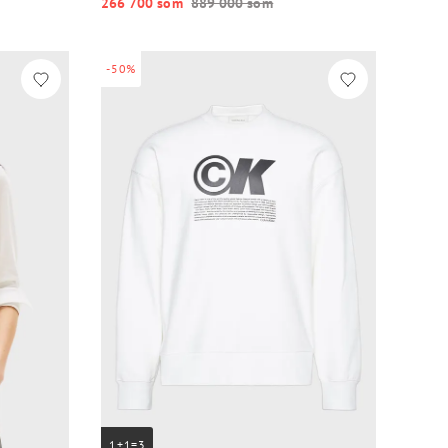
266 700 so‘m
889 000 so‘m
-50%
1+1=3