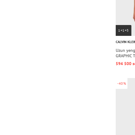
1+1=3
CALVIN KLEI
Uzun yeng
GRAPHIC 
594 500 s
-40%