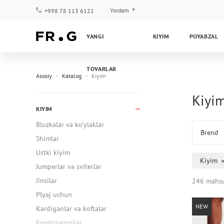
Yordam
+998 78 113 6121
To‘lov va yetkazib berish
YANGI
KIYIM
POYABZAL
Savol-javoblar
Klub dasturi
TOVARLAR
Kafolat
Asosiy
Katalog
Kiyim
Kiyim
KIYIM
Bluzkalar va ko'ylaklar
Brend
Shimlar
Ustki kiyim
Kiyim
Jumperlar va sviterlar
Jinsilar
246 mahsu
Plyaj uchun
NEW
Kardiganlar va koftalar
Kombinezonlar