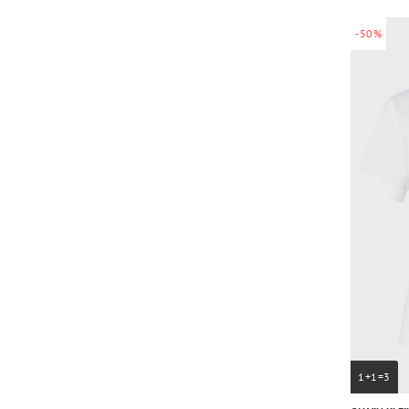
-50%
1+1=3