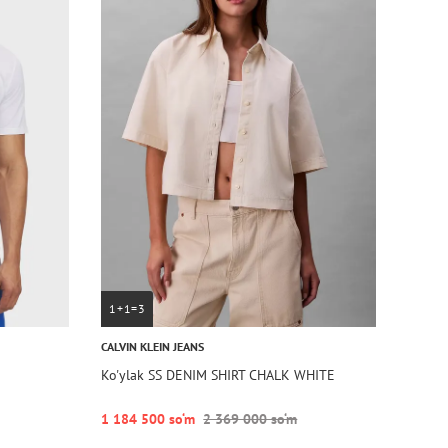
1+1=3
CALVIN KLEIN JEANS
Ko'ylak SS DENIM SHIRT CHALK WHITE
1 184 500 so‘m
2 369 000 so‘m