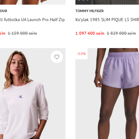
MOUR
TOMMY HILFIGER
i futbolka UA Launch Pro Half Zip
Ko'ylak 1985 SLIM PIQUE LS SHI
o‘m
1 159 000 so‘m
1 097 400 so‘m
1 829 000 so‘m
-50%