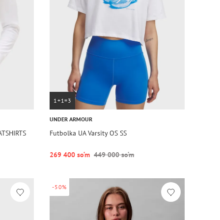
1+1=3
UNDER ARMOUR
ATSHIRTS
Futbolka UA Varsity OS SS
269 400 so‘m
449 000 so‘m
-50%