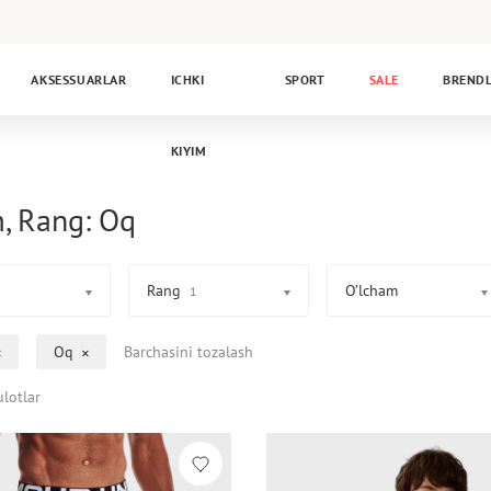
AKSESSUARLAR
ICHKI
SPORT
SALE
BREND
KIYIM
, Rang: Oq
Rang
O’lcham
1
Oq
Barchasini tozalash
lotlar