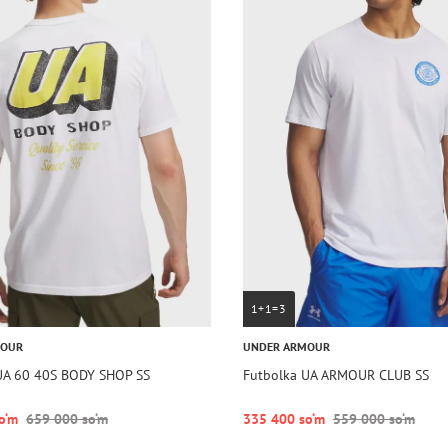
1+1=3
MOUR
UNDER ARMOUR
UA 60 40S BODY SHOP SS
Futbolka UA ARMOUR CLUB SS
o‘m
659 000 so‘m
335 400 so‘m
559 000 so‘m