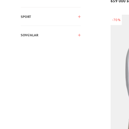
659 000 s
SPORT
-70%
SOVG’ALAR