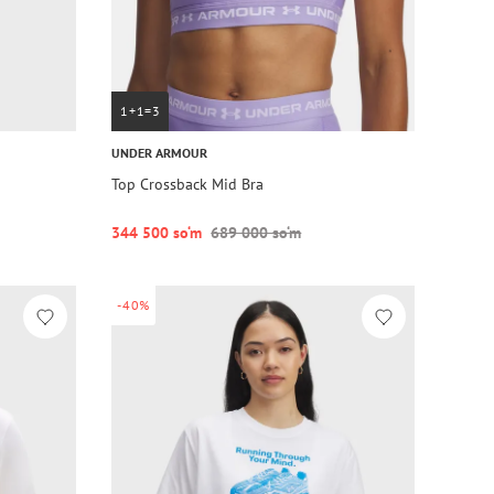
1+1=3
UNDER ARMOUR
Top Crossback Mid Bra
344 500 so‘m
689 000 so‘m
-40%