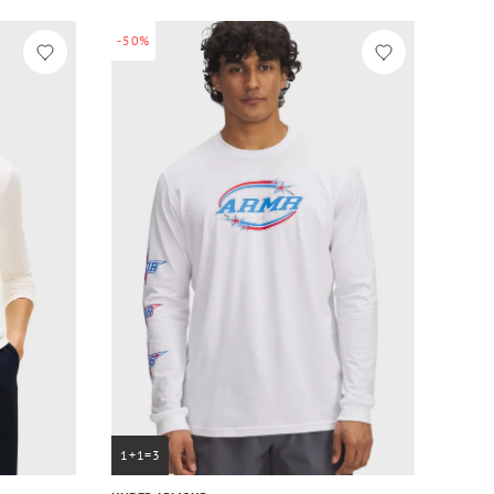
-50%
1+1=3