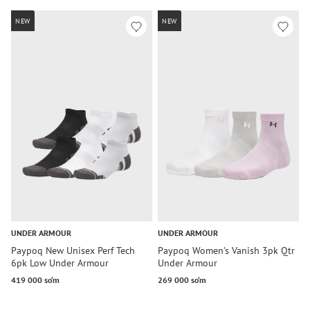
NEW
NEW
UNDER ARMOUR
UNDER ARMOUR
U
Paypoq New Unisex Perf Tech
Paypoq Women's Vanish 3pk Qtr
P
6pk Low Under Armour
Under Armour
3
419 000 so‘m
269 000 so‘m
2