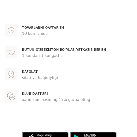
TOVARLARNI QAYTARISH
10 kun ichida
BUTUN O‘ZBEKISTON BO‘YLAB YETKAZIB BERISH
1 kundan 3 kungacha
KAFOLAT
sifati va haqiqiyligi
KLUB DASTURI
xarid summasining 15% gacha oling