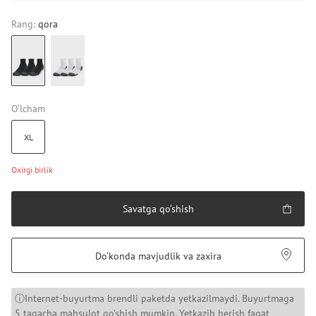
Rang:
qora
O‘lcham
XL
Oxirgi birlik
Savatga qo‘shish
Do‘konda mavjudlik va zaxira
ⓘInternet-buyurtma brendli paketda yetkazilmaydi. Buyurtmaga
5 tagacha mahsulot qo'shish mumkin. Yetkazib berish faqat