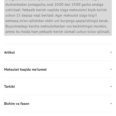
dushanbadan jumagacha, soat 10:00 dan 19:00 gacha amalga
oshiriladi. Yetkazib berish vaqtida sizga mahsulotni kiyib ko'rish
uchun 15 daqiqa vaqt beriladi. Agar mahsulot sizga to'g'ri
kelmasa, to'lov qilishdan oldin uni kuryerga qaytarishingiz kerak.
Buyurtmadagi barcha mahsulotlardan voz kechishingiz mumkin,
ammo bu holda ham yetkazib berish xizmati uchun to'lov qilinadi.
Artikul
1379510-001
Mahsulot haqida ma'lumot
Rang: qora, kulrang
Dekor: Logotip
Tarkibi
Ishlab chiqarish: Китай
Tarkibi: 98% poliester, 2% elastan
Bichim va fason
Fason: klassik