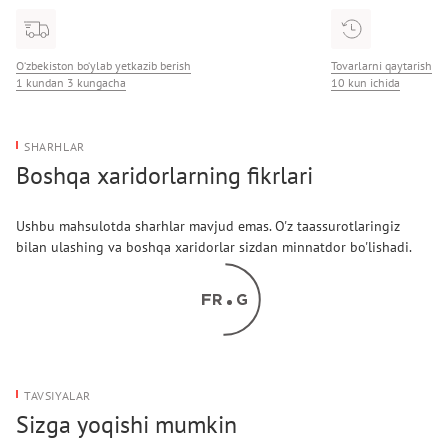
O‘zbekiston bo‘ylab yetkazib berish
Tovarlarni qaytarish
1 kundan 3 kungacha
10 kun ichida
SHARHLAR
Boshqa xaridorlarning fikrlari
Ushbu mahsulotda sharhlar mavjud emas. O'z taassurotlaringiz
bilan ulashing va boshqa xaridorlar sizdan minnatdor bo'lishadi.
TAVSIYALAR
Sizga yoqishi mumkin