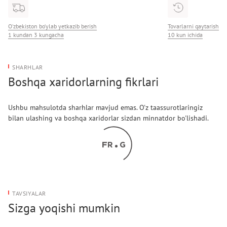
O‘zbekiston bo‘ylab yetkazib berish
Tovarlarni qaytarish
1 kundan 3 kungacha
10 kun ichida
SHARHLAR
Boshqa xaridorlarning fikrlari
Ushbu mahsulotda sharhlar mavjud emas. O'z taassurotlaringiz
bilan ulashing va boshqa xaridorlar sizdan minnatdor bo'lishadi.
TAVSIYALAR
Sizga yoqishi mumkin