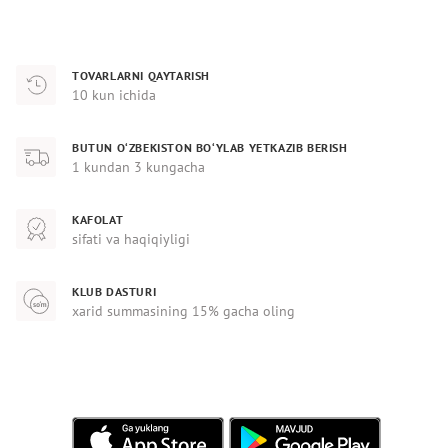
TOVARLARNI QAYTARISH
10 kun ichida
BUTUN O‘ZBEKISTON BO‘YLAB YETKAZIB BERISH
1 kundan 3 kungacha
KAFOLAT
sifati va haqiqiyligi
KLUB DASTURI
xarid summasining 15% gacha oling