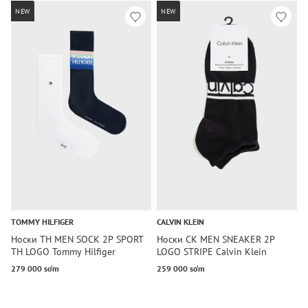
NEW
NEW
TOMMY HILFIGER
CALVIN KLEIN
C
Носки TH MEN SOCK 2P SPORT
Носки CK MEN SNEAKER 2P
Н
TH LOGO Tommy Hilfiger
LOGO STRIPE Calvin Klein
L
279 000 so‘m
259 000 so‘m
2