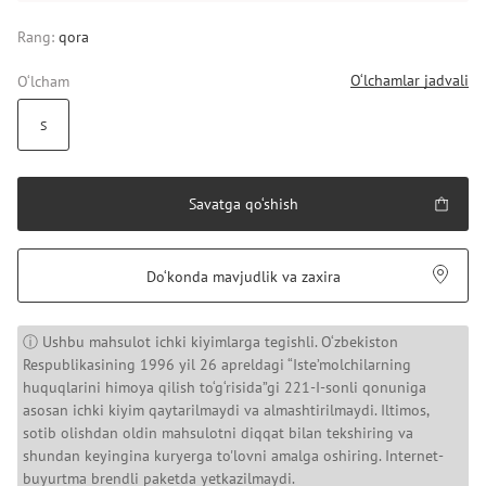
Rang:
qora
O‘lchamlar jadvali
O‘lcham
S
Savatga qo‘shish
Do‘konda mavjudlik va zaxira
ⓘ Ushbu mahsulot ichki kiyimlarga tegishli. O‘zbekiston
Respublikasining 1996 yil 26 apreldagi “Iste’molchilarning
huquqlarini himoya qilish to‘g‘risida”gi 221-I-sonli qonuniga
asosan ichki kiyim qaytarilmaydi va almashtirilmaydi. Iltimos,
sotib olishdan oldin mahsulotni diqqat bilan tekshiring va
shundan keyingina kuryerga to'lovni amalga oshiring. Internet-
buyurtma brendli paketda yetkazilmaydi.