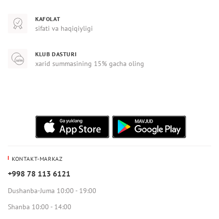
KAFOLAT
sifati va haqiqiyligi
KLUB DASTURI
xarid summasining 15% gacha oling
KONTAKT-MARKAZ
+998 78 113 6121
Dushanba-Juma 10:00 - 19:00
Shanba 10:00 - 14:00