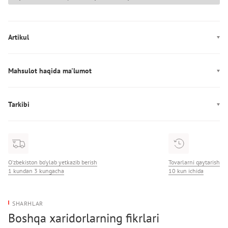
Artikul
LV00NB4473
Mahsulot haqida ma'lumot
Ishlab chiqarish: Бангладеш
Tarkibi
Tarkibi: 95% Хлопок/5% Эластан
O‘zbekiston bo‘ylab yetkazib berish
Tovarlarni qaytarish
1 kundan 3 kungacha
10 kun ichida
SHARHLAR
Boshqa xaridorlarning fikrlari