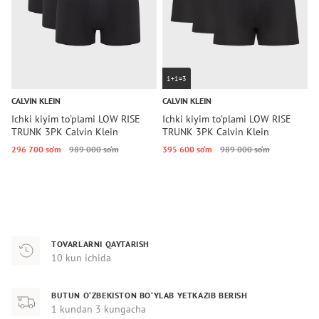
1+1=3
CALVIN KLEIN
CALVIN KLEIN
C
Ichki kiyim to'plami LOW RISE
Ichki kiyim to'plami LOW RISE
I
TRUNK 3PK Calvin Klein
TRUNK 3PK Calvin Klein
T
296 700 so‘m
989 000 so‘m
395 600 so‘m
989 000 so‘m
3
TOVARLARNI QAYTARISH
10 kun ichida
BUTUN O‘ZBEKISTON BO‘YLAB YETKAZIB BERISH
1 kundan 3 kungacha