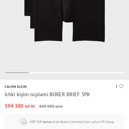
1
CALVIN KLEIN
Ichki kiyim to'plami BOXER BRIEF 3PK
594 300 so‘m
849 000 so‘m
+29 715 bonus
klub dasturi ishtirokchilari uchun FR Group