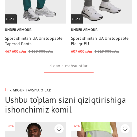
1+1=3
1+1=3
UNDER ARMOUR
UNDER ARMOUR
Sport shimlari UA Unstoppable
Sport shimlari UA Unstoppable
Tapered Pants
Flc Jgr EU
467 600 so‘m
1 169 000 so‘m
607 600 so‘m
1 519 000 so‘m
4 dan 4 mahsulotlar
FR GROUP TAVSIYA QILADI
Ushbu to‘plam sizni qiziqtirishiga
ishonchimiz komil
-70%
-60%