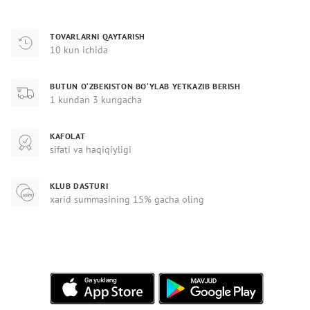
TOVARLARNI QAYTARISH
10 kun ichida
BUTUN O‘ZBEKISTON BO‘YLAB YETKAZIB BERISH
1 kundan 3 kungacha
KAFOLAT
sifati va haqiqiyligi
KLUB DASTURI
xarid summasining 15% gacha oling