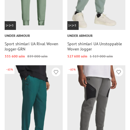
1+1=3
1+1=3
UNDER ARMOUR
UNDER ARMOUR
Sport shimlari UA Rival Woven
Sport shimlari UA Unstoppable
Jogger-GRN
Woven Jogger
335 600 so‘m
839 000 so‘m
527 600 so‘m
1 319 000 so‘m
-60%
-60%