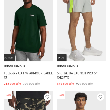
OUTLET
1+1=3
UNDER ARMOUR
UNDER ARMOUR
Futbolka UA HW ARMOUR LABEL
Shortik UA LAUNCH PRO 5''
SS
SHORTS
212 700 so‘m
709 000 so‘m
371 600 so‘m
929 000 so‘m
-60%
-60%