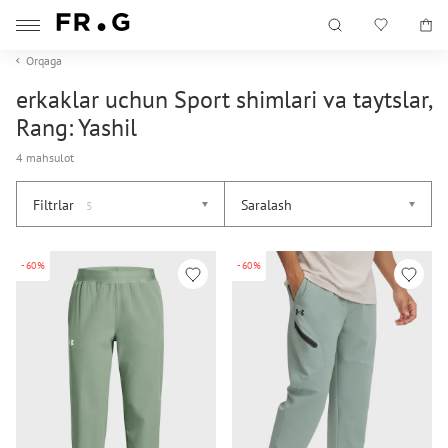
Orqaga
erkaklar uchun Sport shimlari va taytslar,
Rang: Yashil
4 mahsulot
Filtrlar
Saralash
5
-60%
-60%