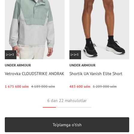
1+1=3
1+1=3
UNDER ARMOUR
UNDER ARMOUR
Vetrovka CLOUDSTRIKE ANORAK
Shortik UA Vanish Elite Short
1 675 600 so‘m
4 189 000 so‘m
483 600 so‘m
1 209 000 so‘m
6 dan 22 mahsulotlar
To‘plamga o‘tish