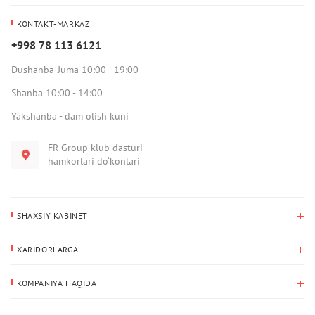
KONTAKT-MARKAZ
+998 78 113 6121
Dushanba-Juma 10:00 - 19:00
Shanba 10:00 - 14:00
Yakshanba - dam olish kuni
FR Group klub dasturi
hamkorlari do‘konlari
SHAXSIY KABINET
Xaridlar tarixi
XARIDORLARGA
Mening ma’lumotlarim
To‘lov va yetkazib berish
Yetkazib berish manzili
KOMPANIYA HAQIDA
Qaytarish
Biz haqimizda
Sevimlilar