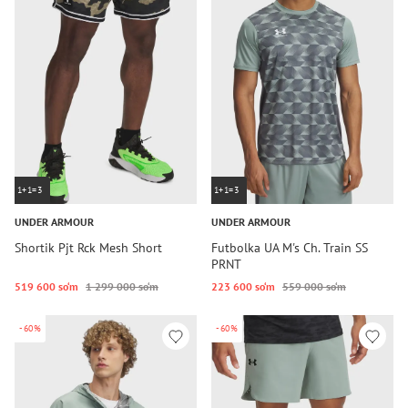
1+1=3
1+1=3
UNDER ARMOUR
UNDER ARMOUR
Shortik Pjt Rck Mesh Short
Futbolka UA M's Ch. Train SS
PRNT
519 600 so‘m
1 299 000 so‘m
223 600 so‘m
559 000 so‘m
-60%
-60%