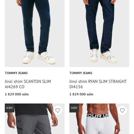
TOMMY JEANS
TOMMY JEANS
Jinsi shim SCANTON SLIM
Jinsi shim RYAN SLIM STRAIGHT
AI4269 CO
DI4156
1 829 000 so‘m
1 829 000 so‘m
NEW
NEW