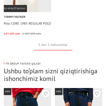
31-AVGUSTGACHA!
TOMMY HILFIGER
Polo CORE 1985 REGULAR POLO
643 600 so‘m
1 609 000 so‘m
5 dan 5 mahsulotlar
FR GROUP TAVSIYA QILADI
Ushbu to‘plam sizni qiziqtirishiga
ishonchimiz komil
NEW
NEW