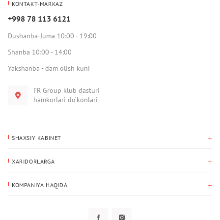
KONTAKT-MARKAZ
+998 78 113 6121
Dushanba-Juma 10:00 - 19:00
Shanba 10:00 - 14:00
Yakshanba - dam olish kuni
FR Group klub dasturi
hamkorlari do‘konlari
SHAXSIY KABINET
Xaridlar tarixi
XARIDORLARGA
Mening ma’lumotlarim
To‘lov va yetkazib berish
Yetkazib berish manzili
KOMPANIYA HAQIDA
Qaytarish
Biz haqimizda
Sevimlilar
Savol-javoblar
Maxfiylik siyosati
Klub dasturi