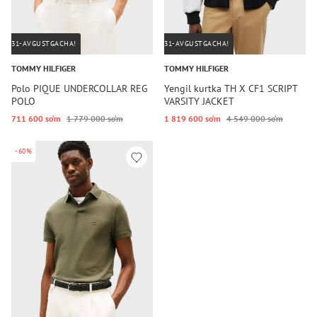
31-AVGUSTGACHA!
31-AVGUSTGACHA!
TOMMY HILFIGER
TOMMY HILFIGER
Polo PIQUE UNDERCOLLAR REG
Yengil kurtka TH X CF1 SCRIPT
POLO
VARSITY JACKET
711 600 so‘m
1 779 000 so‘m
1 819 600 so‘m
4 549 000 so‘m
-60%