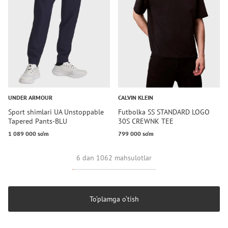
UNDER ARMOUR
CALVIN KLEIN
Sport shimlari UA Unstoppable
Futbolka SS STANDARD LOGO
Tapered Pants-BLU
30S CREWNK TEE
1 089 000 so‘m
799 000 so‘m
6 dan 1062 mahsulotlar
To‘plamga o‘tish