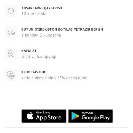
TOVARLARNI QAYTARISH
10 kun ichida
BUTUN O‘ZBEKISTON BO‘YLAB YETKAZIB BERISH
1 kundan 3 kungacha
KAFOLAT
sifati va haqiqiyligi
KLUB DASTURI
xarid summasining 15% gacha oling