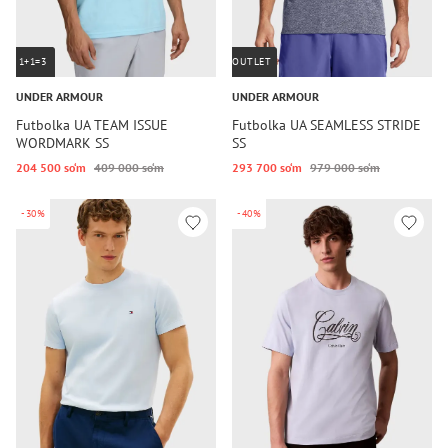
1+1=3
OUTLET
UNDER ARMOUR
UNDER ARMOUR
Futbolka UA TEAM ISSUE
Futbolka UA SEAMLESS STRIDE
WORDMARK SS
SS
204 500 so‘m
409 000 so‘m
293 700 so‘m
979 000 so‘m
-30%
-40%