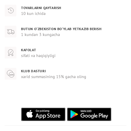
TOVARLARNI QAYTARISH
10 kun ichida
BUTUN O‘ZBEKISTON BO‘YLAB YETKAZIB BERISH
1 kundan 3 kungacha
KAFOLAT
sifati va haqiqiyligi
KLUB DASTURI
xarid summasining 15% gacha oling