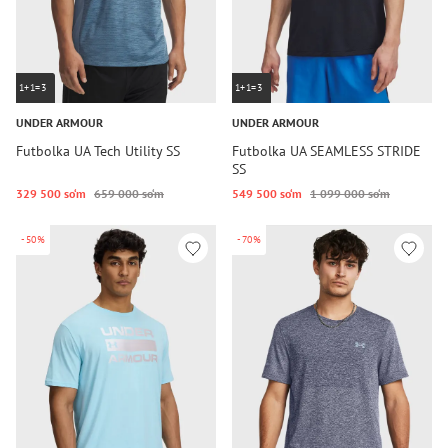
1+1=3
1+1=3
UNDER ARMOUR
UNDER ARMOUR
Futbolka UA Tech Utility SS
Futbolka UA SEAMLESS STRIDE
SS
329 500 so‘m
659 000 so‘m
549 500 so‘m
1 099 000 so‘m
-50%
-70%