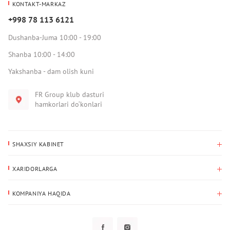
KONTAKT-MARKAZ
+998 78 113 6121
Dushanba-Juma 10:00 - 19:00
Shanba 10:00 - 14:00
Yakshanba - dam olish kuni
FR Group klub dasturi
hamkorlari do‘konlari
SHAXSIY KABINET
Xaridlar tarixi
XARIDORLARGA
Mening ma’lumotlarim
To‘lov va yetkazib berish
Yetkazib berish manzili
KOMPANIYA HAQIDA
Qaytarish
Biz haqimizda
Sevimlilar
Savol-javoblar
Maxfiylik siyosati
Klub dasturi