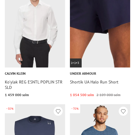
1+1=3
CALVIN KLEIN
UNDER ARMOUR
Ko'ylak REG ESNTL POPLIN STR
Shortik UA Halo Run Short
SLD
1 459 000 so‘m
1 054 500 so‘m
2 109 000 so‘m
-50%
-70%