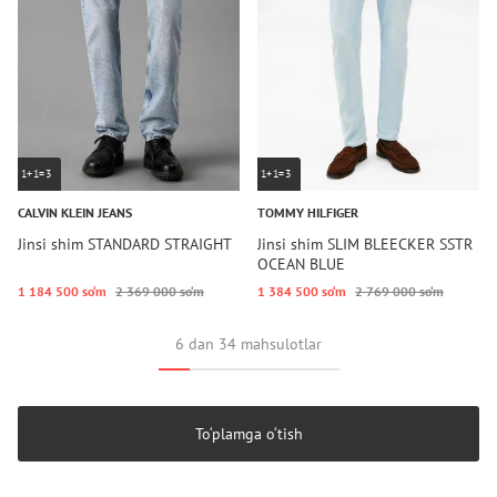
1+1=3
1+1=3
CALVIN KLEIN JEANS
TOMMY HILFIGER
Jinsi shim STANDARD STRAIGHT
Jinsi shim SLIM BLEECKER SSTR
OCEAN BLUE
1 184 500 so‘m
2 369 000 so‘m
1 384 500 so‘m
2 769 000 so‘m
6 dan 34 mahsulotlar
To‘plamga o‘tish