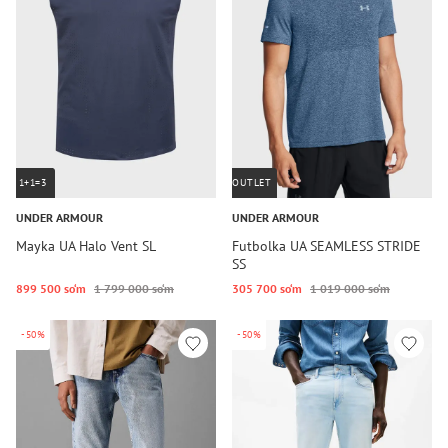
1+1=3
OUTLET
UNDER ARMOUR
UNDER ARMOUR
Mayka UA Halo Vent SL
Futbolka UA SEAMLESS STRIDE
SS
899 500 so‘m
1 799 000 so‘m
305 700 so‘m
1 019 000 so‘m
-50%
-50%