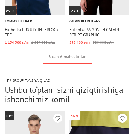
1+1=3
1+1=3
TOMMY HILFIGER
CALVIN KLEIN JEANS
Futbolka LUXURY INTERLOCK
Futbolka SS 20S LN CALVIN
TEE
SCRIPT GRAPHIC
1 154 300 so‘m
1 649 000 so‘m
593 400 so‘m
989 000 so‘m
6 dan 6 mahsulotlar
FR GROUP TAVSIYA QILADI
Ushbu to‘plam sizni qiziqtirishiga
ishonchimiz komil
NEW
-50%