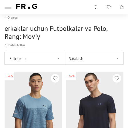
Orqaga
erkaklar uchun Futbolkalar va Polo,
Rang: Moviy
6 mahsulotlar
Filtrlar
Saralash
4
-50%
-50%