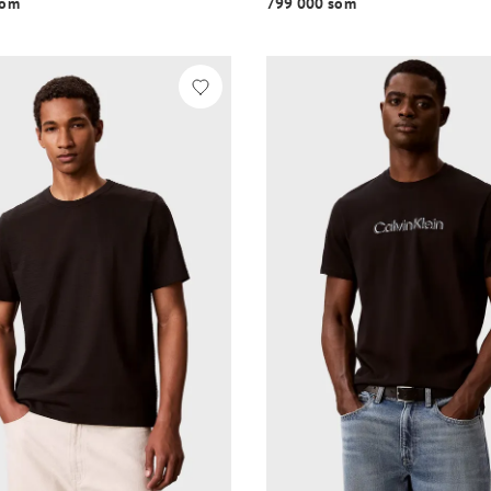
o‘m
799 000 so‘m