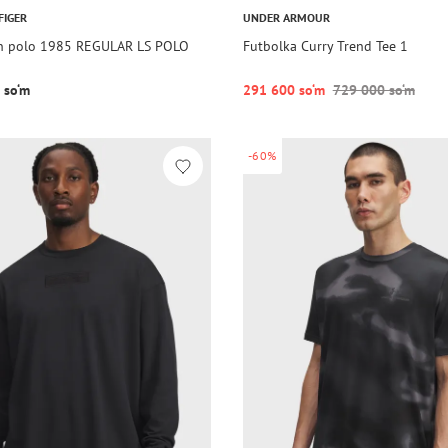
FIGER
UNDER ARMOUR
n polo 1985 REGULAR LS POLO
Futbolka Curry Trend Tee 1
 so‘m
291 600 so‘m
729 000 so‘m
-60%