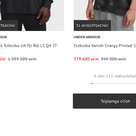
STGACHA!
31-AVGUSTGACHA!
MOUR
UNDER ARMOUR
i futbolka UA Pjt Rck LS Q4 ST
Futbolka Vanish Energy Printed S
o‘m
1 089 000 so‘m
379 600 so‘m
949 000 so‘m
6 dan 111 mahsulotla
To‘plamga o‘tish