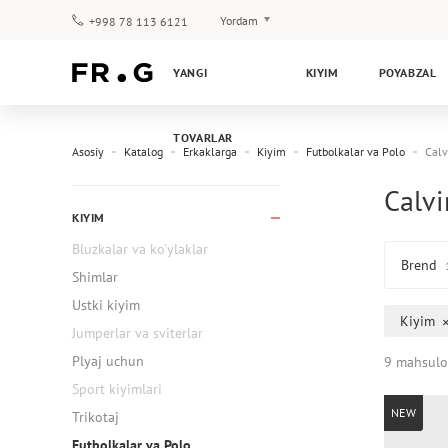
Yordam
+998 78 113 6121
To‘lov va yetkazib berish
YANGI
KIYIM
POYABZAL
Savol-javoblar
Klub dasturi
TOVARLAR
Kafolat
Asosiy
Katalog
Erkaklarga
Kiyim
Futbolkalar va Polo
Calv
Calvi
KIYIM
Bluzkalar va ko'ylaklar
Brend
Shimlar
Ustki kiyim
Kiyim
Jumperlar va sviterlar
Plyaj uchun
9 mahsulo
Sport kiyimlari
NEW
Trikotaj
Futbolkalar va Polo