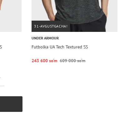
31-AVGUSTGACHA!
UNDER ARMOUR
S
Futbolka UA Tech Textured SS
243 600 so‘m
609 000 so‘m
r