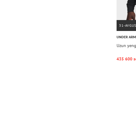
31-AVGU
UNDER AR
Uzun yengl
435 600 s