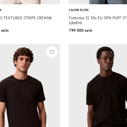
N
CALVIN KLEIN
 SS TEXTURED STRIPE CREWNK
Futbolka SS 30s EU SPW PUFF S
GRAPHI
 so‘m
799 000 so‘m