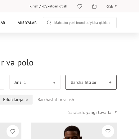
Kirish
/
Ro‘yxatdan o‘tish
O‘zb
O‘zb
LAR
AKSIYALAR
Рус
ar va polo
Jins
Barcha filtrlar
1
Erkaklarga
Barchasini tozalash
Saralash:
yangi tovarlar