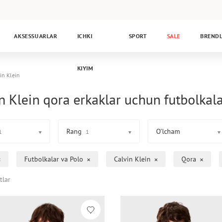
AKSESSUARLAR
ICHKI
SPORT
SALE
BREND
KIYIM
in Klein
n Klein qora erkaklar uchun futbolkal
Rang
O’lcham
1
1
Futbolkalar va Polo
Calvin Klein
Qora
tlar