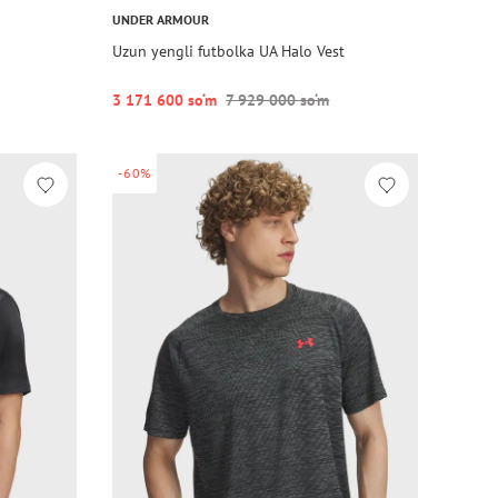
UNDER ARMOUR
Uzun yengli futbolka UA Halo Vest
3 171 600 so‘m
7 929 000 so‘m
-60%