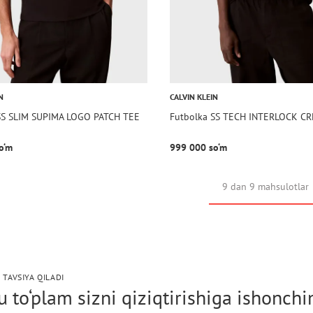
N
CALVIN KLEIN
SS SLIM SUPIMA LOGO PATCH TEE
Futbolka SS TECH INTERLOCK C
o‘m
999 000 so‘m
9 dan 9 mahsulotlar
 TAVSIYA QILADI
 to‘plam sizni qiziqtirishiga ishonch