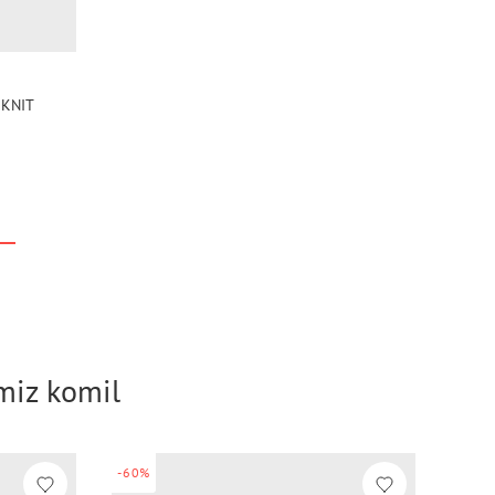
 KNIT
imiz komil
-60%