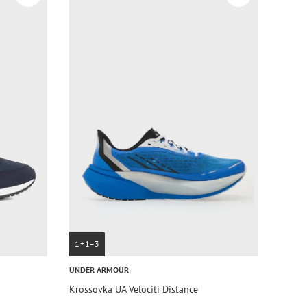
1+1=3
UNDER ARMOUR
Krossovka UA Velociti Distance