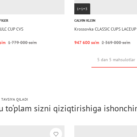
1+1=3
FIGER
CALVIN KLEIN
ULC CUP CVS
Krossovka CLASSIC CUPS LACEUP
o‘m
1 779 000 so‘m
947 600 so‘m
2 369 000 so‘m
5 dan 5 mahsulotlar
 TAVSIYA QILADI
 to‘plam sizni qiziqtirishiga ishonch