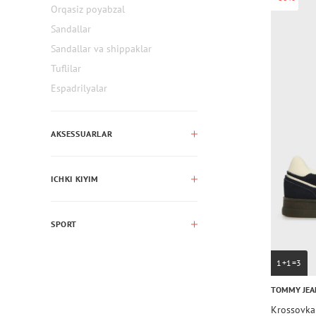
Orqasiz poyabzal
Sandallar
Sandallar va shippaklar
Tuflilar
Espadrilyalar
AKSESSUARLAR
ICHKI KIYIM
SPORT
1+1=3
TOMMY JEA
Krossovk