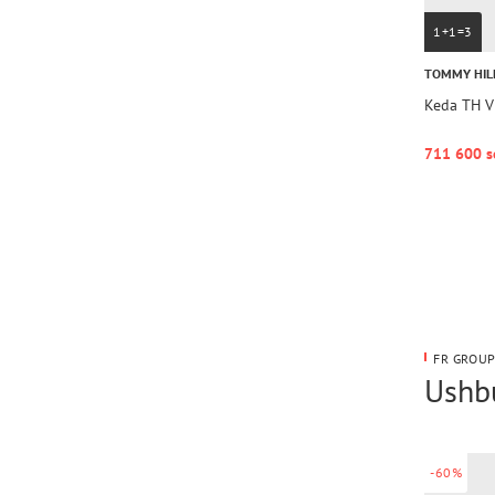
1+1=3
TOMMY HIL
Keda TH V
711 600 s
FR GROUP
Ushbu
-60%