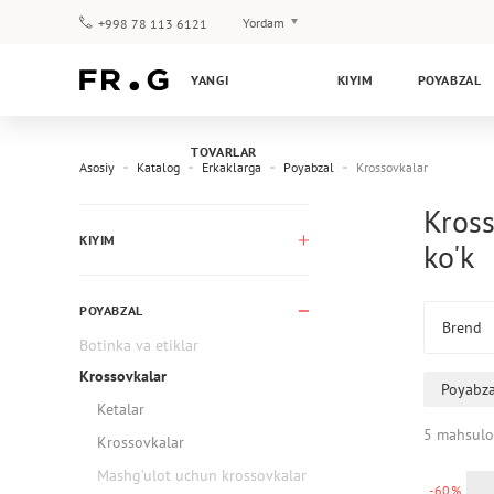
Yordam
+998 78 113 6121
To‘lov va yetkazib berish
YANGI
KIYIM
POYABZAL
Savol-javoblar
Klub dasturi
TOVARLAR
Kafolat
Asosiy
Katalog
Erkaklarga
Poyabzal
Krossovkalar
Kross
KIYIM
ko'k
POYABZAL
Brend
Botinka va etiklar
Krossovkalar
Poyabza
Ketalar
5 mahsulo
Krossovkalar
Mashg’ulot uchun krossovkalar
-60%