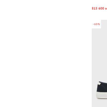
815 600 s
-60%