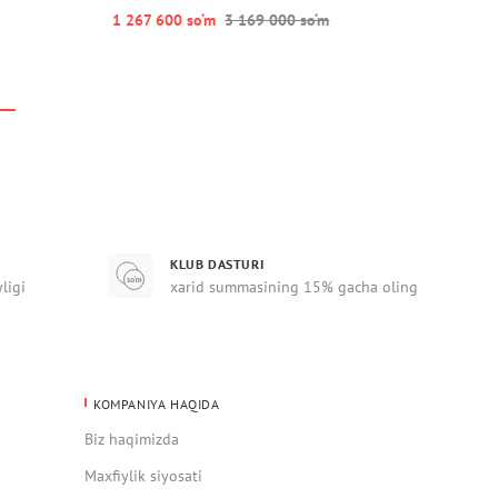
1 267 600 so‘m
3 169 000 so‘m
KLUB DASTURI
yligi
xarid summasining 15% gacha oling
KOMPANIYA HAQIDA
Biz haqimizda
Maxfiylik siyosati