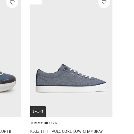
1+1=3
TOMMY HILFIGER
EUP HF
Keda TH HI VULC CORE LOW CHAMBRAY