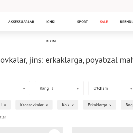
AKSESSUARLAR
ICHKI
SPORT
SALE
BREND
KIYIM
ovkalar, jins: erkaklarga, poyabzal ma
Rang
O’lcham
1
l
Krossovkalar
Ko'k
Erkaklarga
Bog‘
tlar