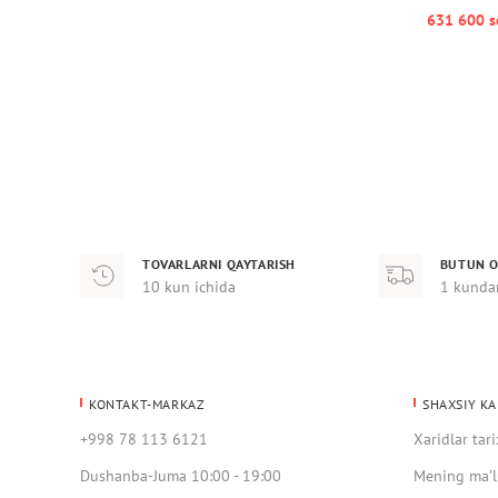
631 600 s
TOVARLARNI QAYTARISH
BUTUN O
10 kun ichida
1 kunda
KONTAKT-MARKAZ
SHAXSIY KA
+998 78 113 6121
Xaridlar tari
Dushanba-Juma 10:00 - 19:00
Mening ma’l