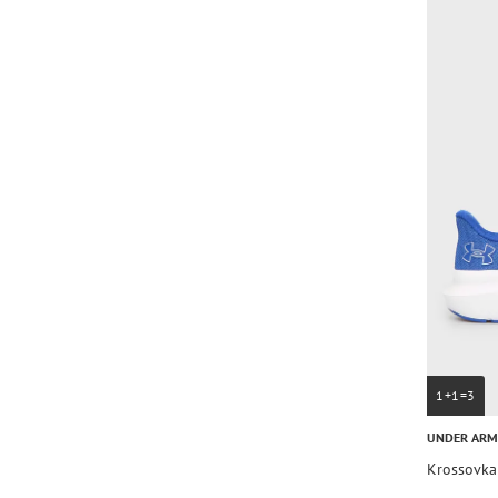
1+1=3
UNDER AR
Krossovka