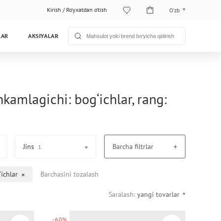
Kirish
/
Ro‘yxatdan o‘tish
O‘zb
O‘zb
LAR
AKSIYALAR
Рус
hkamlagichi: bog‘ichlar, rang:
Jins
Barcha filtrlar
1
ichlar
Barchasini tozalash
Saralash:
yangi tovarlar
-60%