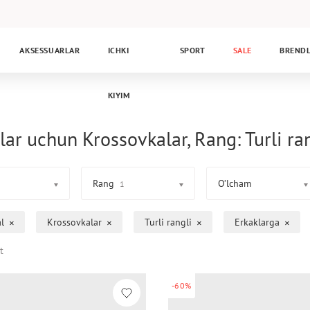
AKSESSUARLAR
ICHKI
SPORT
SALE
BREND
KIYIM
lar uchun Krossovkalar, Rang: Turli ra
Rang
O’lcham
1
l
Krossovkalar
Turli rangli
Erkaklarga
t
-60%