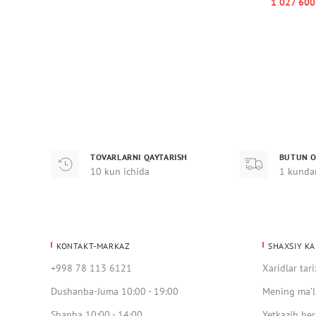
1 027 600
TOVARLARNI QAYTARISH
BUTUN O
10 kun ichida
1 kunda
KONTAKT-MARKAZ
SHAXSIY KA
+998 78 113 6121
Xaridlar tari
Dushanba-Juma 10:00 - 19:00
Mening ma’l
Shanba 10:00 - 14:00
Yetkazib ber