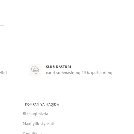
KLUB DASTURI
yligi
xarid summasining 15% gacha oling
KOMPANIYA HAQIDA
Biz haqimizda
Maxfiylik siyosati
Yangiliklar