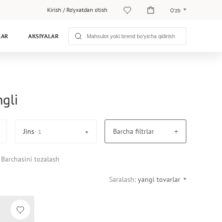
Kirish
/
Ro‘yxatdan o‘tish
O‘zb
O‘zb
LAR
AKSIYALAR
Рус
ngli
Jins
Barcha filtrlar
1
Barchasini tozalash
Saralash:
yangi tovarlar