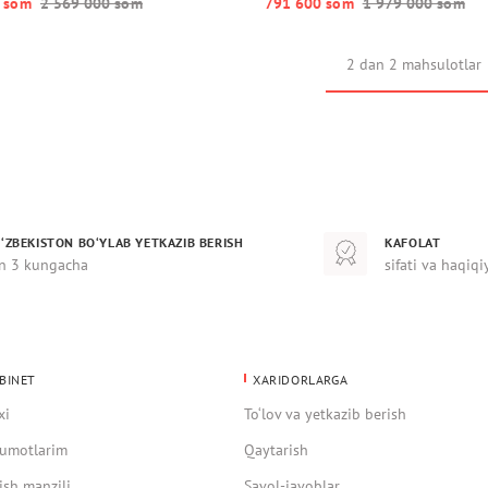
 so‘m
2 569 000 so‘m
791 600 so‘m
1 979 000 so‘m
2 dan 2 mahsulotlar
‘ZBEKISTON BO‘YLAB YETKAZIB BERISH
KAFOLAT
n 3 kungacha
sifati va haqiqi
BINET
XARIDORLARGA
xi
To‘lov va yetkazib berish
umotlarim
Qaytarish
ish manzili
Savol-javoblar