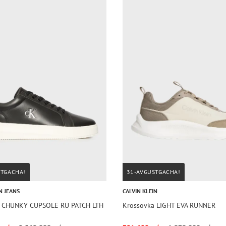
STGACHA!
31-AVGUSTGACHA!
N JEANS
CALVIN KLEIN
a CHUNKY CUPSOLE RU PATCH LTH
Krossovka LIGHT EVA RUNNER