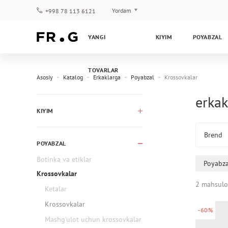
Yordam
+998 78 113 6121
To‘lov va yetkazib berish
YANGI
KIYIM
POYABZAL
Savol-javoblar
Klub dasturi
TOVARLAR
Kafolat
Asosiy
Katalog
Erkaklarga
Poyabzal
Krossovkalar
erkak
KIYIM
Brend
POYABZAL
Botinka va etiklar
Poyabza
Krossovkalar
2 mahsulo
Ketalar
Krossovkalar
-60%
Mashg’ulot uchun krossovkalar