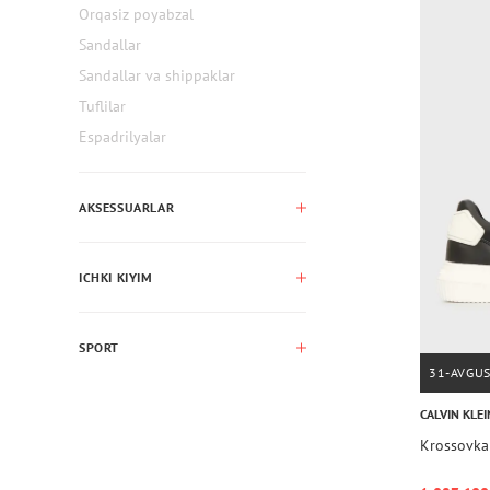
Orqasiz poyabzal
Sandallar
Sandallar va shippaklar
Tuflilar
Espadrilyalar
AKSESSUARLAR
ICHKI KIYIM
SPORT
31-AVGU
CALVIN KLEI
Krossovk