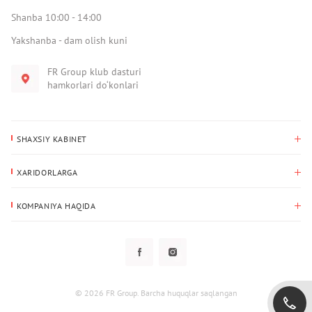
Shanba 10:00 - 14:00
Yakshanba - dam olish kuni
FR Group klub dasturi
hamkorlari do‘konlari
SHAXSIY KABINET
Xaridlar tarixi
XARIDORLARGA
Mening ma’lumotlarim
To‘lov va yetkazib berish
Yetkazib berish manzili
KOMPANIYA HAQIDA
Qaytarish
Biz haqimizda
Sevimlilar
Savol-javoblar
Maxfiylik siyosati
Klub dasturi
Klub dasturi
Yangiliklar
Tarqatmalar
Kafolat
© 2026 FR Group. Barcha huquqlar saqlangan
Foydalanuvchi bilan kelishuv
Kontaktlar