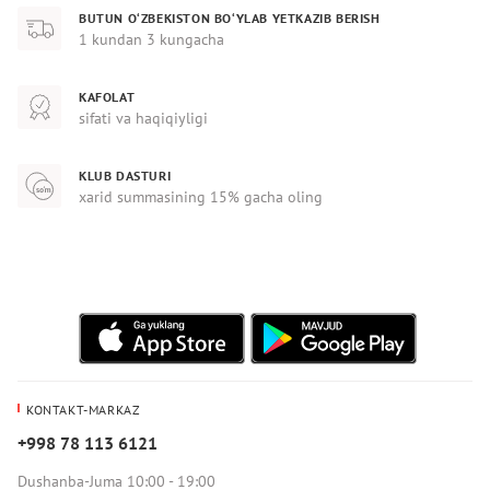
BUTUN O‘ZBEKISTON BO‘YLAB YETKAZIB BERISH
1 kundan 3 kungacha
KAFOLAT
sifati va haqiqiyligi
KLUB DASTURI
xarid summasining 15% gacha oling
KONTAKT-MARKAZ
+998 78 113 6121
Dushanba-Juma 10:00 - 19:00