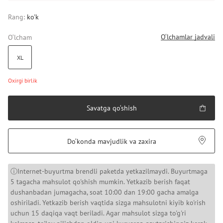
Rang:
ko'k
O‘lchamlar jadvali
O‘lcham
XL
Oxirgi birlik
Savatga qo‘shish
Do‘konda mavjudlik va zaxira
ⓘInternet-buyurtma brendli paketda yetkazilmaydi. Buyurtmaga
5 tagacha mahsulot qo'shish mumkin. Yetkazib berish faqat
dushanbadan jumagacha, soat 10:00 dan 19:00 gacha amalga
oshiriladi. Yetkazib berish vaqtida sizga mahsulotni kiyib ko'rish
uchun 15 daqiqa vaqt beriladi. Agar mahsulot sizga to'g'ri