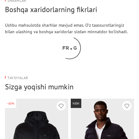
SHARHLAR
Boshqa xaridorlarning fikrlari
Ushbu mahsulotda sharhlar mavjud emas. O'z taassurotlaringiz
bilan ulashing va boshqa xaridorlar sizdan minnatdor bo'lishadi.
TAVSIYALAR
Sizga yoqishi mumkin
-60%
NEW