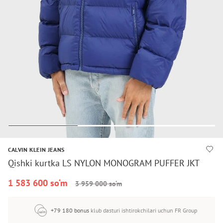
CALVIN KLEIN JEANS
Qishki kurtka LS NYLON MONOGRAM PUFFER JKT
1 583 600 so‘m
3 959 000 so‘m
+79 180 bonus
klub dasturi ishtirokchilari uchun FR Group