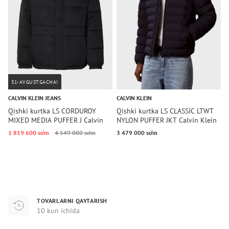
31-AVGUSTGACHA!
CALVIN KLEIN JEANS
CALVIN KLEIN
Qishki kurtka LS CORDUROY
Qishki kurtka LS CLASSIC LTWT
MIXED MEDIA PUFFER J Calvin
NYLON PUFFER JKT Calvin Klein
Klein Jeans
1 819 600 so‘m
4 549 000 so‘m
3 479 000 so‘m
TOVARLARNI QAYTARISH
10 kun ichida