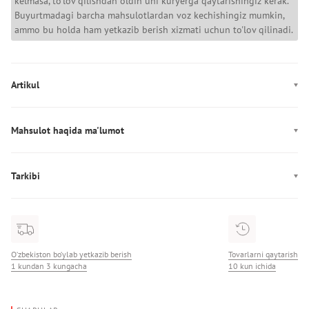
kelmasa, to'lov qilishdan oldin uni kuryerga qaytarishingiz kerak.
Buyurtmadagi barcha mahsulotlardan voz kechishingiz mumkin,
ammo bu holda ham yetkazib berish xizmati uchun to'lov qilinadi.
Artikul
LV04RD528G
Mahsulot haqida ma'lumot
Ishlab chiqarish: Vyetnam
Tarkibi
Tarkibi: 100% Poliamid
O‘zbekiston bo‘ylab yetkazib berish
Tovarlarni qaytarish
1 kundan 3 kungacha
10 kun ichida