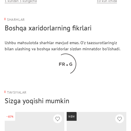
1 kundan 3 kungacha
10 kun ichida
SHARHLAR
Boshqa xaridorlarning fikrlari
Ushbu mahsulotda sharhlar mavjud emas. O'z taassurotlaringiz
bilan ulashing va boshqa xaridorlar sizdan minnatdor bo'lishadi.
TAVSIYALAR
Sizga yoqishi mumkin
-60%
NEW