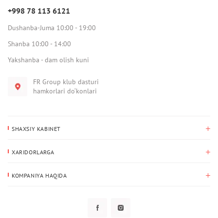
+998 78 113 6121
Dushanba-Juma 10:00 - 19:00
Shanba 10:00 - 14:00
Yakshanba - dam olish kuni
FR Group klub dasturi
hamkorlari do‘konlari
SHAXSIY KABINET
Xaridlar tarixi
XARIDORLARGA
Mening ma’lumotlarim
To‘lov va yetkazib berish
Yetkazib berish manzili
KOMPANIYA HAQIDA
Qaytarish
Biz haqimizda
Sevimlilar
Savol-javoblar
Maxfiylik siyosati
Klub dasturi
Klub dasturi