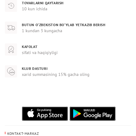
TOVARLARNI QAYTARISH
10 kun ichida
BUTUN O‘ZBEKISTON BO‘YLAB YETKAZIB BERISH
1 kundan 3 kungacha
KAFOLAT
sifati va haqiqiyligi
KLUB DASTURI
xarid summasining 15% gacha oling
KONTAKT-MARKAZ