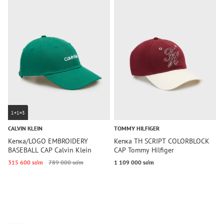
1+1=3
CALVIN KLEIN
TOMMY HILFIGER
T
Кепка/LOGO EMBROIDERY
Кепка TH SCRIPT COLORBLOCK
К
BASEBALL CAP Calvin Klein
CAP Tommy Hilfiger
T
315 600 so‘m
789 000 so‘m
1 109 000 so‘m
1