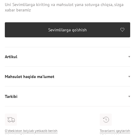
Uni Sevimlilarga kiriting va mahsulot yana sotuvga chiqsa, sizga
xabar beramiz
Sevimlilarga qo‘shish
Artikul
6012685-100
Mahsulot haqida ma'lumot
Rang: белый
Mahkamlagich: Tortma
Tarkibi
Dekor: Logotip
Tarkibi: 65% Полиэстер/35% Хлопок
Ishlab chiqarish: Vyetnam
Diametr: sozlanadigan
O‘zbekiston bo‘ylab yetkazib berish
Tovarlarni qaytarish