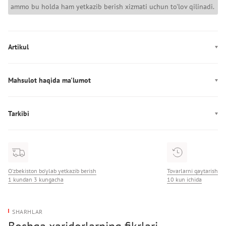
ammo bu holda ham yetkazib berish xizmati uchun to'lov qilinadi.
Artikul
AW0AW17781
Mahsulot haqida ma'lumot
Ishlab chiqarish: Бангладеш
Tarkibi
Tarkibi: 100% Paxta
O‘zbekiston bo‘ylab yetkazib berish
Tovarlarni qaytarish
1 kundan 3 kungacha
10 kun ichida
SHARHLAR