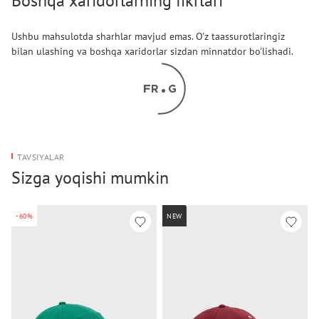
Boshqa xaridorlarning fikrlari
Ushbu mahsulotda sharhlar mavjud emas. O'z taassurotlaringiz
bilan ulashing va boshqa xaridorlar sizdan minnatdor bo'lishadi.
TAVSIYALAR
Sizga yoqishi mumkin
-60%
NEW