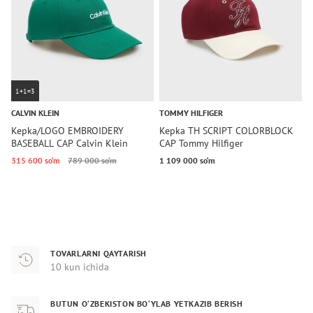
1+1=3
CALVIN KLEIN
TOMMY HILFIGER
T
Kepka/LOGO EMBROIDERY
Kepka TH SCRIPT COLORBLOCK
K
BASEBALL CAP Calvin Klein
CAP Tommy Hilfiger
T
315 600 so‘m
789 000 so‘m
1 109 000 so‘m
1
TOVARLARNI QAYTARISH
10 kun ichida
BUTUN O‘ZBEKISTON BO‘YLAB YETKAZIB BERISH