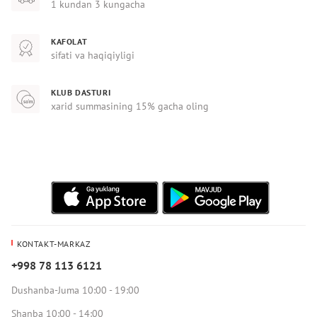
1 kundan 3 kungacha
KAFOLAT
sifati va haqiqiyligi
KLUB DASTURI
xarid summasining 15% gacha oling
KONTAKT-MARKAZ
+998 78 113 6121
Dushanba-Juma 10:00 - 19:00
Shanba 10:00 - 14:00