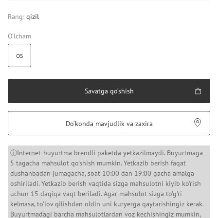
Rang:
qizil
O‘lcham
OS
Savatga qo‘shish
Do‘konda mavjudlik va zaxira
ⓘInternet-buyurtma brendli paketda yetkazilmaydi. Buyurtmaga
5 tagacha mahsulot qo'shish mumkin. Yetkazib berish faqat
dushanbadan jumagacha, soat 10:00 dan 19:00 gacha amalga
oshiriladi. Yetkazib berish vaqtida sizga mahsulotni kiyib ko'rish
uchun 15 daqiqa vaqt beriladi. Agar mahsulot sizga to'g'ri
kelmasa, to'lov qilishdan oldin uni kuryerga qaytarishingiz kerak.
Buyurtmadagi barcha mahsulotlardan voz kechishingiz mumkin,