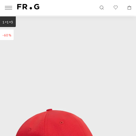
1+1=3
-60%