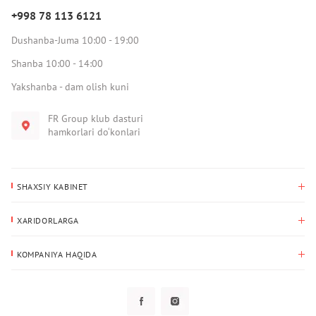
+998 78 113 6121
Dushanba-Juma 10:00 - 19:00
Shanba 10:00 - 14:00
Yakshanba - dam olish kuni
FR Group klub dasturi
hamkorlari do‘konlari
SHAXSIY KABINET
Xaridlar tarixi
XARIDORLARGA
Mening ma’lumotlarim
To‘lov va yetkazib berish
Yetkazib berish manzili
KOMPANIYA HAQIDA
Qaytarish
Biz haqimizda
Sevimlilar
Savol-javoblar
Maxfiylik siyosati
Klub dasturi
Klub dasturi