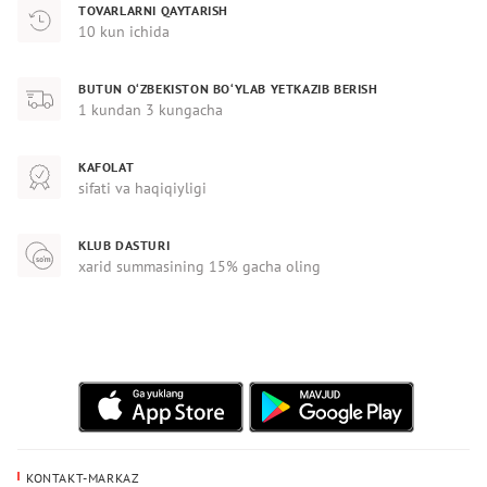
TOVARLARNI QAYTARISH
10 kun ichida
BUTUN O‘ZBEKISTON BO‘YLAB YETKAZIB BERISH
1 kundan 3 kungacha
KAFOLAT
sifati va haqiqiyligi
KLUB DASTURI
xarid summasining 15% gacha oling
KONTAKT-MARKAZ