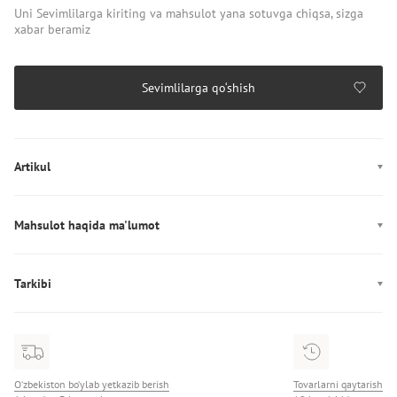
Uni Sevimlilarga kiriting va mahsulot yana sotuvga chiqsa, sizga
xabar beramiz
Sevimlilarga qo‘shish
Artikul
AU0AU02082
Mahsulot haqida ma'lumot
Rang: qora
Mahkamlagich: Qisqich
Tarkibi
Dekor: Logotip
Tarkibi: 100% хлопок
Ishlab chiqarish: Vyetnam
Diametr: sozlanadigan
O‘zbekiston bo‘ylab yetkazib berish
Tovarlarni qaytarish