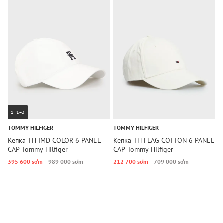
1+1=3
TOMMY HILFIGER
TOMMY HILFIGER
T
Кепка TH IMD COLOR 6 PANEL
Кепка TH FLAG COTTON 6 PANEL
К
CAP Tommy Hilfiger
CAP Tommy Hilfiger
6
395 600 so‘m
989 000 so‘m
212 700 so‘m
709 000 so‘m
3