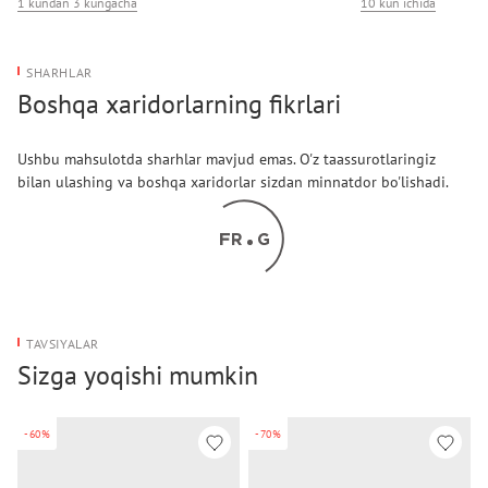
1 kundan 3 kungacha
10 kun ichida
SHARHLAR
Boshqa xaridorlarning fikrlari
Ushbu mahsulotda sharhlar mavjud emas. O'z taassurotlaringiz
bilan ulashing va boshqa xaridorlar sizdan minnatdor bo'lishadi.
TAVSIYALAR
Sizga yoqishi mumkin
-60%
-70%