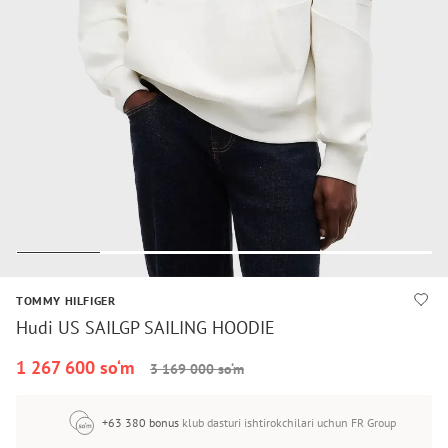
TOMMY HILFIGER
Hudi US SAILGP SAILING HOODIE
1 267 600 so‘m
3 169 000 so‘m
+63 380 bonus
klub dasturi ishtirokchilari uchun FR Group