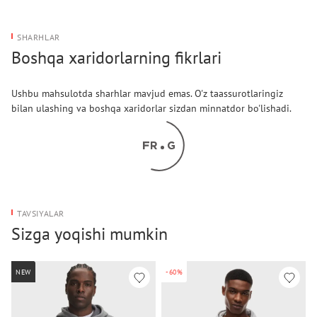
SHARHLAR
Boshqa xaridorlarning fikrlari
Ushbu mahsulotda sharhlar mavjud emas. O'z taassurotlaringiz
bilan ulashing va boshqa xaridorlar sizdan minnatdor bo'lishadi.
TAVSIYALAR
Sizga yoqishi mumkin
NEW
-60%