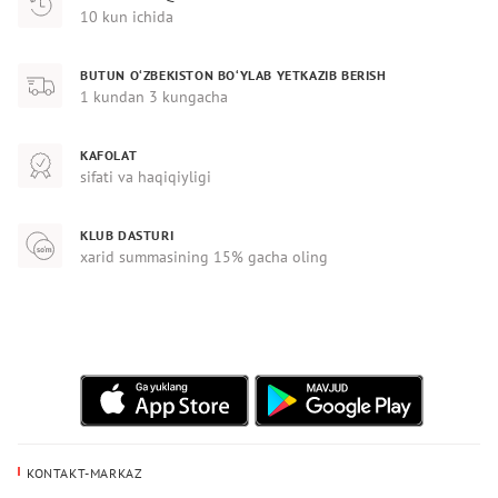
10 kun ichida
BUTUN O‘ZBEKISTON BO‘YLAB YETKAZIB BERISH
1 kundan 3 kungacha
KAFOLAT
sifati va haqiqiyligi
KLUB DASTURI
xarid summasining 15% gacha oling
KONTAKT-MARKAZ