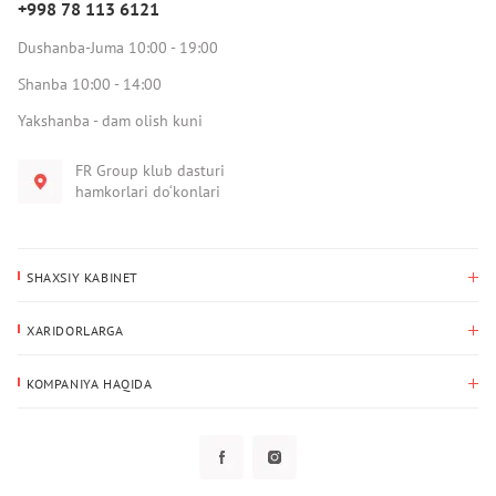
+998 78 113 6121
Dushanba-Juma 10:00 - 19:00
Shanba 10:00 - 14:00
Yakshanba - dam olish kuni
FR Group klub dasturi
hamkorlari do‘konlari
SHAXSIY KABINET
Xaridlar tarixi
XARIDORLARGA
Mening ma’lumotlarim
To‘lov va yetkazib berish
Yetkazib berish manzili
KOMPANIYA HAQIDA
Qaytarish
Biz haqimizda
Sevimlilar
Savol-javoblar
Maxfiylik siyosati
Klub dasturi
Klub dasturi
Yangiliklar
Tarqatmalar