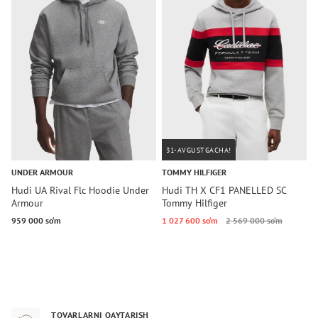
31-AVGUSTGACHA!
UNDER ARMOUR
TOMMY HILFIGER
C
Hudi UA Rival Flc Hoodie Under
Hudi TH X CF1 PANELLED SC
H
Armour
Tommy Hilfiger
M
K
959 000 so‘m
1 027 600 so‘m
2 569 000 so‘m
9
TOVARLARNI QAYTARISH