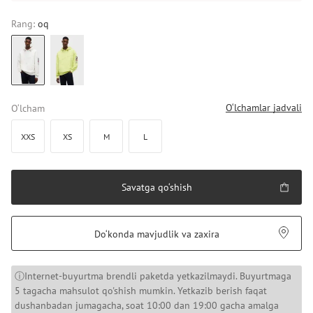
Rang:
oq
O‘lchamlar jadvali
O‘lcham
XXS
XS
M
L
Savatga qo‘shish
Do‘konda mavjudlik va zaxira
ⓘInternet-buyurtma brendli paketda yetkazilmaydi. Buyurtmaga
5 tagacha mahsulot qo'shish mumkin. Yetkazib berish faqat
dushanbadan jumagacha, soat 10:00 dan 19:00 gacha amalga