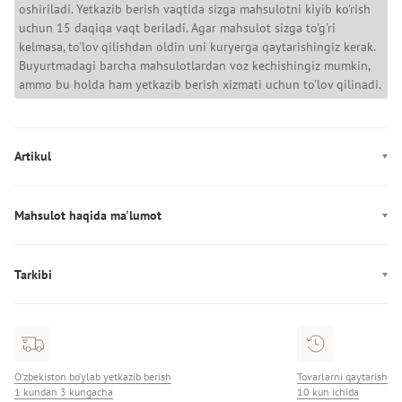
oshiriladi. Yetkazib berish vaqtida sizga mahsulotni kiyib ko'rish
uchun 15 daqiqa vaqt beriladi. Agar mahsulot sizga to'g'ri
kelmasa, to'lov qilishdan oldin uni kuryerga qaytarishingiz kerak.
Buyurtmadagi barcha mahsulotlardan voz kechishingiz mumkin,
ammo bu holda ham yetkazib berish xizmati uchun to'lov qilinadi.
Artikul
MN0MN00027
Mahsulot haqida ma'lumot
Ishlab chiqarish: Vyetnam
Tarkibi
Tarkibi:
O‘zbekiston bo‘ylab yetkazib berish
Tovarlarni qaytarish
1 kundan 3 kungacha
10 kun ichida