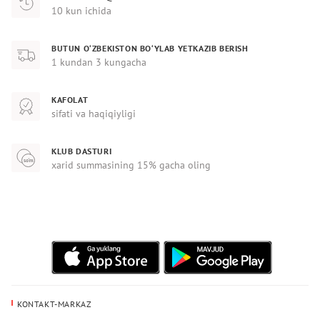
10 kun ichida
BUTUN O‘ZBEKISTON BO‘YLAB YETKAZIB BERISH
1 kundan 3 kungacha
KAFOLAT
sifati va haqiqiyligi
KLUB DASTURI
xarid summasining 15% gacha oling
KONTAKT-MARKAZ