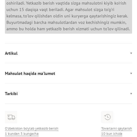
oshiriladi. Yetkazib berish vaqtida sizga mahsulotni kiyib ko'rish
uchun 15 daqiqa vaqt beriladi. Agar mahsulot sizga to'g'ri
kelmasa, to'lov qilishdan oldin uni kuryerga qaytarishingiz kerak.
Buyurtmadagi barcha mahsulotlardan voz kechishingiz mumkin,
ammo bu holda ham yetkazib berish xizmati uchun to'lov qilinadi.
Artikul
MW0MW42528
Mahsulot haqida ma'lumot
Ishlab chiqarish: Vyetnam
Tarkibi
Tarkibi: 72% Хлопок/28% Полиэстер
O‘zbekiston bo‘ylab yetkazib berish
Tovarlarni qaytarish
1 kundan 3 kungacha
10 kun ichida