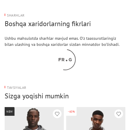
SHARHLAR
Boshqa xaridorlarning fikrlari
Ushbu mahsulotda sharhlar mavjud emas. O'z taassurotlaringiz
bilan ulashing va boshqa xaridorlar sizdan minnatdor bo'lishadi.
TAVSIYALAR
Sizga yoqishi mumkin
NEW
-60%