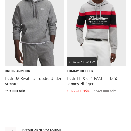
31-AVGUSTGACHA!
UNDER ARMOUR
TOMMY HILFIGER
C
Hudi UA Rival Flc Hoodie Under
Hudi TH X CF1 PANELLED SC
H
Armour
Tommy Hilfiger
M
K
959 000 so‘m
1 027 600 so‘m
2 569 000 so‘m
9
TOVARLARNI QAYTARISH