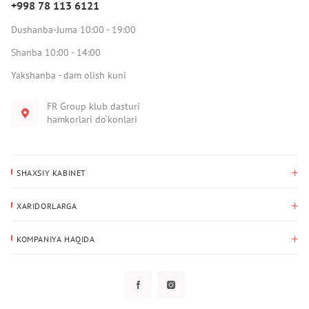
+998 78 113 6121
Dushanba-Juma 10:00 - 19:00
Shanba 10:00 - 14:00
Yakshanba - dam olish kuni
FR Group klub dasturi
hamkorlari do‘konlari
SHAXSIY KABINET
Xaridlar tarixi
XARIDORLARGA
Mening ma’lumotlarim
To‘lov va yetkazib berish
Yetkazib berish manzili
KOMPANIYA HAQIDA
Qaytarish
Biz haqimizda
Sevimlilar
Savol-javoblar
Maxfiylik siyosati
Klub dasturi
Klub dasturi
Yangiliklar
Tarqatmalar