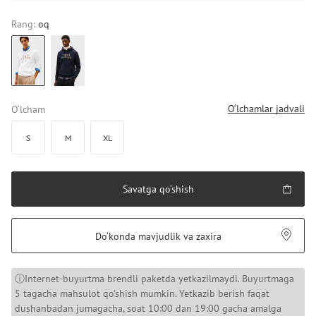
Rang:
oq
O‘lchamlar jadvali
O‘lcham
S
M
XL
Savatga qo‘shish
Do‘konda mavjudlik va zaxira
ⓘInternet-buyurtma brendli paketda yetkazilmaydi. Buyurtmaga
5 tagacha mahsulot qo'shish mumkin. Yetkazib berish faqat
dushanbadan jumagacha, soat 10:00 dan 19:00 gacha amalga