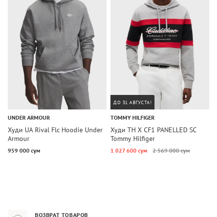
ДО 31 АВГУСТА!
UNDER ARMOUR
TOMMY HILFIGER
C
Худи UA Rival Flc Hoodie Under
Худи TH X CF1 PANELLED SC
Х
Armour
Tommy Hilfiger
M
K
959 000 сум
1 027 600 сум
2 569 000 сум
9
ВОЗВРАТ ТОВАРОВ