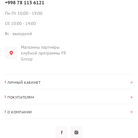
+998 78 113 6121
Пн-Пт 10:00 - 19:00
Сб 10:00 - 14:00
Вс - выходной
Магазины партнеры
клубной программы FR
Group
ЛИЧНЫЙ КАБИНЕТ
История покупок
ПОКУПАТЕЛЯМ
Мои данные
Оплата и доставка
Адрес для доставки
О КОМПАНИИ
Возврат
О нас
Избранное
Вопросы и ответы
Политика конфиденциальности
Клубная программа
Клубная программа