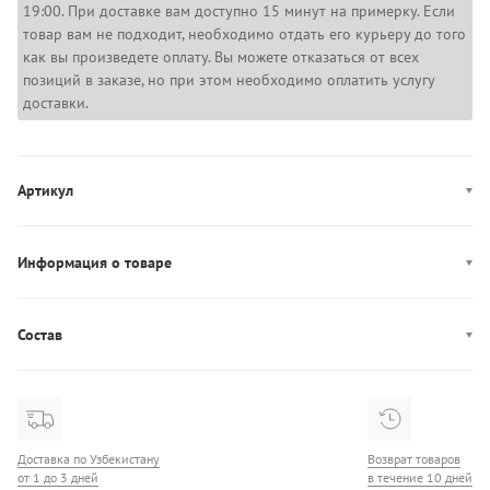
19:00. При доставке вам доступно 15 минут на примерку. Если
товар вам не подходит, необходимо отдать его курьеру до того
как вы произведете оплату. Вы можете отказаться от всех
позиций в заказе, но при этом необходимо оплатить услугу
доставки.
Артикул
MW0MW42528
Информация о товаре
Производство: Вьетнам
Состав
Состав: 72% Хлопок/28% Полиэстер
Доставка по Узбекистану
Возврат товаров
от 1 до 3 дней
в течение 10 дней