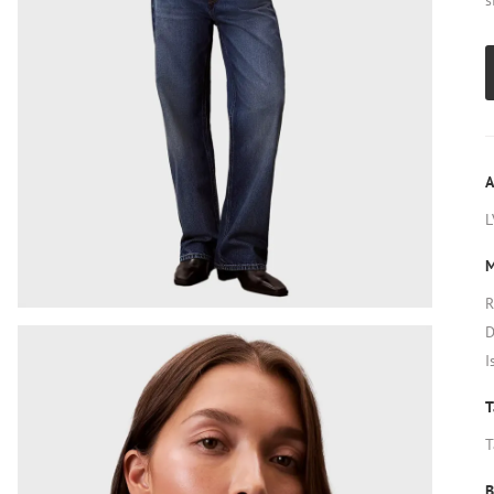
s
A
L
M
R
D
I
T
T
B