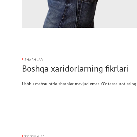
SHARHLAR
Boshqa xaridorlarning fikrlari
Ushbu mahsulotda sharhlar mavjud emas. O'z taassurotlaringi
TAVSIYALAR