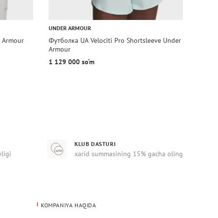
UNDER ARMOUR
UNDER
r Armour
Футболка UA Velociti Pro Shortsleeve Under
Футбо
Armour
1 129 000 so‘m
629 0
KLUB DASTURI
yligi
xarid summasining 15% gacha oling
KOMPANIYA HAQIDA