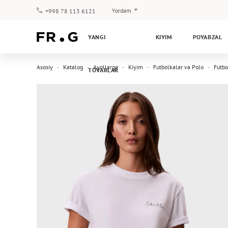
Yordam
+998 78 113 6121
To‘lov va yetkazib berish
YANGI
KIYIM
POYABZAL
Savol-javoblar
Klub dasturi
Asosiy
Katalog
Ayollarga
Kiyim
Futbolkalar va Polo
Futbo
TOVARLAR
Kafolat