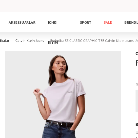
AKSESSUARLAR
ICHKI
SPORT
SALE
BREND
lkalar
Calvin Klein Jeans
Futbolka SS CLASSIC GRAPHIC TEE Calvin Klein Jeans
KIYIM
C
R
B
U