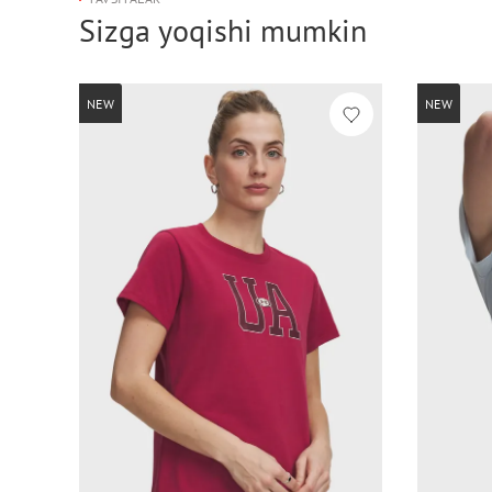
Sizga yoqishi mumkin
NEW
NEW