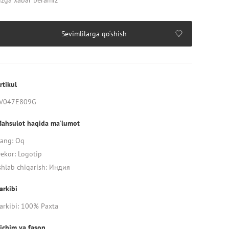
izga xabar beramiz
Sevimlilarga qo‘shish
rtikul
V047E809G
ahsulot haqida ma'lumot
ang: Oq
ekor: Logotip
shlab chiqarish: Индия
arkibi
arkibi: 100% Paxta
ichim va fason