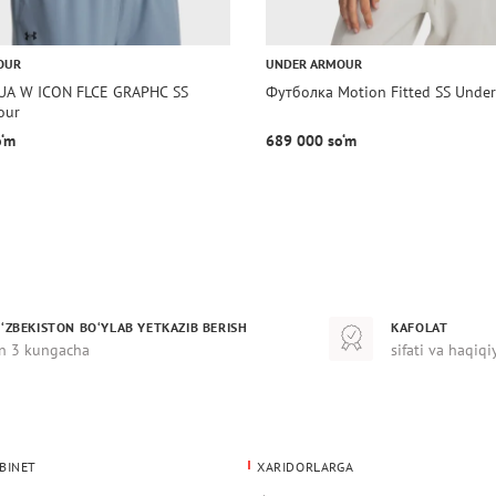
OUR
UNDER ARMOUR
UA W ICON FLCE GRAPHC SS
Футболка Motion Fitted SS Unde
our
o‘m
689 000 so‘m
‘ZBEKISTON BO‘YLAB YETKAZIB BERISH
KAFOLAT
n 3 kungacha
sifati va haqiqi
BINET
XARIDORLARGA