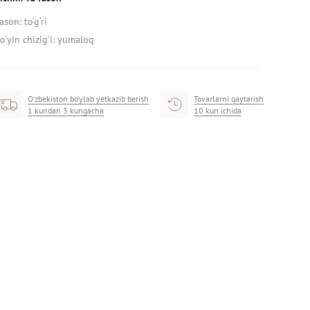
ason: to‘g‘ri
o'yin chizig'i: yumaloq
O‘zbekiston bo‘ylab yetkazib berish
Tovarlarni qaytarish
1 kundan 3 kungacha
10 kun ichida