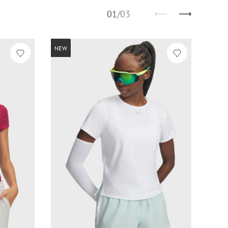
01
/
03
NEW
NEW