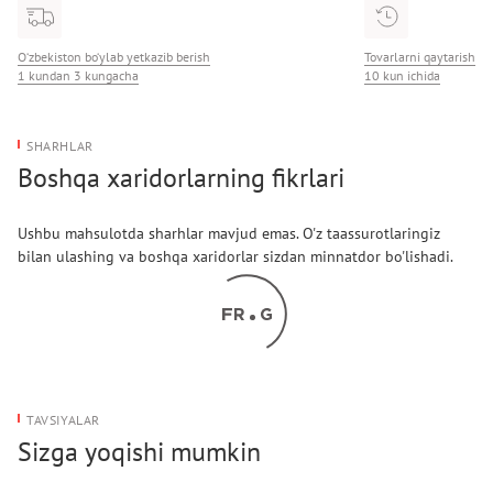
Naqsh: yo‘l-yo‘l
O‘zbekiston bo‘ylab yetkazib berish
Tovarlarni qaytarish
1 kundan 3 kungacha
10 kun ichida
SHARHLAR
Boshqa xaridorlarning fikrlari
Ushbu mahsulotda sharhlar mavjud emas. O'z taassurotlaringiz
bilan ulashing va boshqa xaridorlar sizdan minnatdor bo'lishadi.
TAVSIYALAR
Sizga yoqishi mumkin