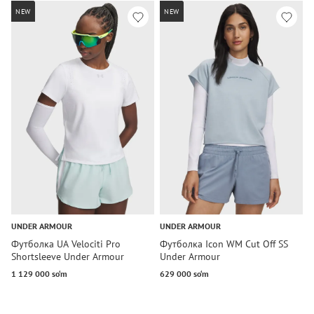
NEW
NEW
UNDER ARMOUR
UNDER ARMOUR
U
Футболка UA Velociti Pro
Футболка Icon WM Cut Off SS
Ф
Shortsleeve Under Armour
Under Armour
U
1 129 000 so‘m
629 000 so‘m
1