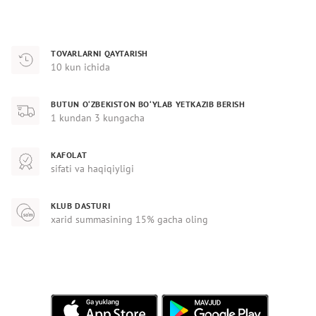
TOVARLARNI QAYTARISH
10 kun ichida
BUTUN O‘ZBEKISTON BO‘YLAB YETKAZIB BERISH
1 kundan 3 kungacha
KAFOLAT
sifati va haqiqiyligi
KLUB DASTURI
xarid summasining 15% gacha oling