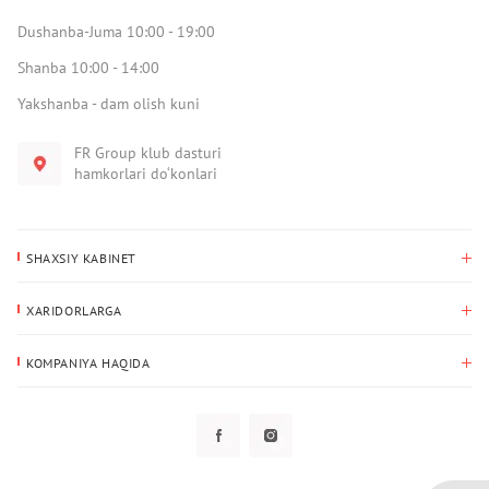
Dushanba-Juma 10:00 - 19:00
Shanba 10:00 - 14:00
Yakshanba - dam olish kuni
FR Group klub dasturi
hamkorlari do‘konlari
SHAXSIY KABINET
Xaridlar tarixi
XARIDORLARGA
Mening ma’lumotlarim
To‘lov va yetkazib berish
Yetkazib berish manzili
KOMPANIYA HAQIDA
Qaytarish
Biz haqimizda
Sevimlilar
Savol-javoblar
Maxfiylik siyosati
Klub dasturi
Klub dasturi
Yangiliklar
Tarqatmalar
Kafolat