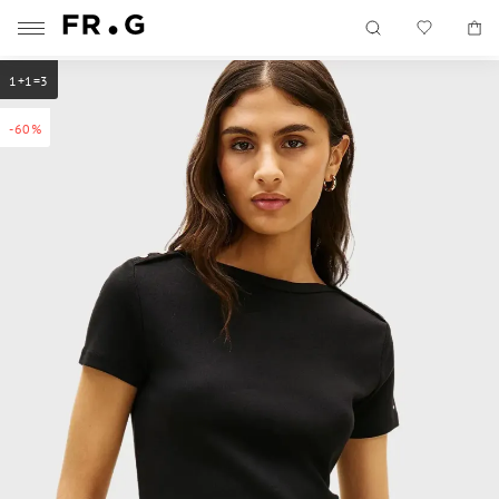
1+1=3
-60%