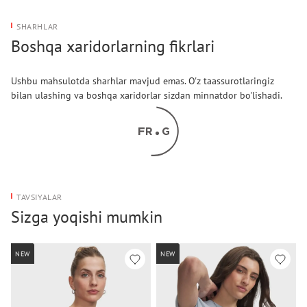
SHARHLAR
Boshqa xaridorlarning fikrlari
Ushbu mahsulotda sharhlar mavjud emas. O'z taassurotlaringiz
bilan ulashing va boshqa xaridorlar sizdan minnatdor bo'lishadi.
TAVSIYALAR
Sizga yoqishi mumkin
NEW
NEW