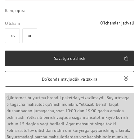
Rang:
qora
O‘lchamlar jadvali
O‘lcham
XS
XL
Savatga qo‘shish
Do‘konda mavjudlik va zaxira
ⓘInternet-buyurtma brendli paketda yetkazilmaydi. Buyurtmaga
5 tagacha mahsulot qo'shish mumkin. Yetkazib berish faqat
dushanbadan jumagacha, soat 10:00 dan 19:00 gacha amalga
oshiriladi. Yetkazib berish vaqtida sizga mahsulotni kiyib ko'rish
uchun 15 daqiqa vaqt beriladi. Agar mahsulot sizga to'g'ri
kelmasa, to'lov qilishdan oldin uni kuryerga qaytarishingiz kerak.
Buyurtmadagi barcha mahsulotlardan voz kechishingiz mumkin,