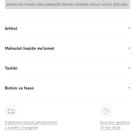
ammo bu holda ham yetkazib berish xizmati uchun to'lov qilinadi.
Artikul
WW0WW49250
Mahsulot haqida ma'lumot
Rang: qora
Dekor: Logotip
Tarkibi
Ishlab chiqarish: Египет
Tarkibi: 100% хлопок
Bichim va fason
Fason: to‘g‘ri
Bo'yin chizig'i: yumaloq
O‘zbekiston bo‘ylab yetkazib berish
Tovarlarni qaytarish
1 kundan 3 kungacha
10 kun ichida