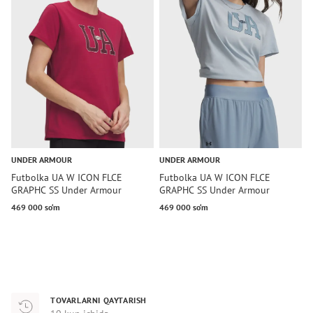
UNDER ARMOUR
UNDER ARMOUR
U
Futbolka UA W ICON FLCE
Futbolka UA W ICON FLCE
F
GRAPHC SS Under Armour
GRAPHC SS Under Armour
A
469 000 so‘m
469 000 so‘m
6
TOVARLARNI QAYTARISH