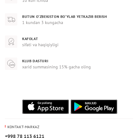
10 kun ichida
BUTUN O‘ZBEKISTON BO‘YLAB YETKAZIB BERISH
1 kundan 3 kungacha
KAFOLAT
sifati va haqiqiyligi
KLUB DASTURI
xarid summasining 15% gacha oling
KONTAKT-MARKAZ
+998 78 113 6121