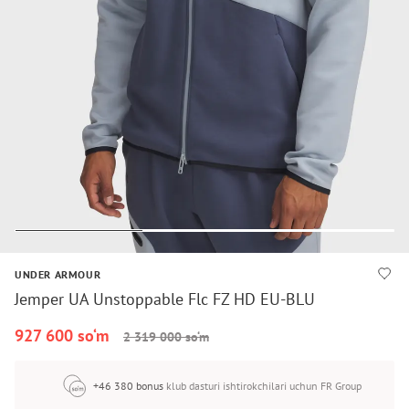
UNDER ARMOUR
Jemper UA Unstoppable Flc FZ HD EU-BLU
927 600 so‘m
2 319 000 so‘m
+46 380 bonus
klub dasturi ishtirokchilari uchun FR Group