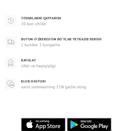
TOVARLARNI QAYTARISH
10 kun ichida
BUTUN O‘ZBEKISTON BO‘YLAB YETKAZIB BERISH
1 kundan 3 kungacha
KAFOLAT
sifati va haqiqiyligi
KLUB DASTURI
xarid summasining 15% gacha oling