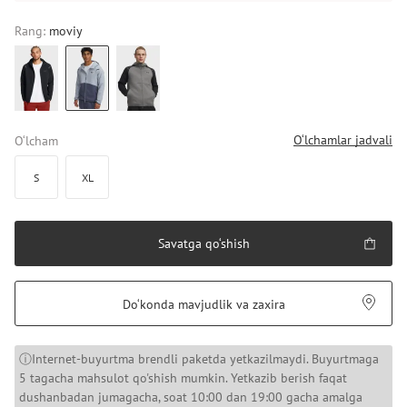
Rang:
moviy
O‘lchamlar jadvali
O‘lcham
S
XL
Savatga qo‘shish
Do‘konda mavjudlik va zaxira
ⓘInternet-buyurtma brendli paketda yetkazilmaydi. Buyurtmaga
5 tagacha mahsulot qo'shish mumkin. Yetkazib berish faqat
dushanbadan jumagacha, soat 10:00 dan 19:00 gacha amalga