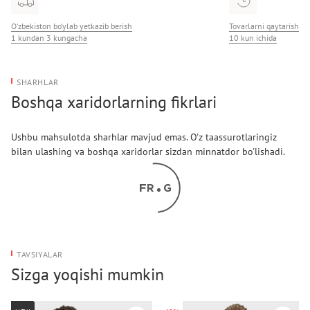
Yeng uzunligi: Uzun
O‘zbekiston bo‘ylab yetkazib berish
Tovarlarni qaytarish
1 kundan 3 kungacha
10 kun ichida
SHARHLAR
Boshqa xaridorlarning fikrlari
Ushbu mahsulotda sharhlar mavjud emas. O'z taassurotlaringiz
bilan ulashing va boshqa xaridorlar sizdan minnatdor bo'lishadi.
TAVSIYALAR
Sizga yoqishi mumkin