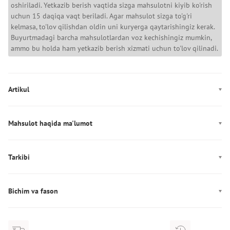
oshiriladi. Yetkazib berish vaqtida sizga mahsulotni kiyib ko'rish
uchun 15 daqiqa vaqt beriladi. Agar mahsulot sizga to'g'ri
kelmasa, to'lov qilishdan oldin uni kuryerga qaytarishingiz kerak.
Buyurtmadagi barcha mahsulotlardan voz kechishingiz mumkin,
ammo bu holda ham yetkazib berish xizmati uchun to'lov qilinadi.
Artikul
1389352-465
Mahsulot haqida ma'lumot
Rang: moviy, to‘q ko‘k
Mahkamlagich: Zamok
Tarkibi
Dekor: Logotip
Tarkibi: 65% poliester, 29% paxta, 6% elastan
Ishlab chiqarish: Иордания
Bichim va fason
Qo'shimcha: Tikilgan kapyushon
Cho'ntaklar: ikkita cho‘ntak
Fason: to‘g‘ri
Texnologiyalar: 4-way stretch