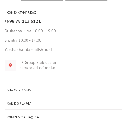
KONTAKT-MARKAZ
+998 78 113 6121
Dushanba-Juma 10:00 - 19:00
Shanba 10:00 - 14:00
Yakshanba - dam olish kuni
FR Group klub dasturi
hamkorlari do‘konlari
SHAXSIY KABINET
Xaridlar tarixi
XARIDORLARGA
Mening ma’lumotlarim
To‘lov va yetkazib berish
Yetkazib berish manzili
KOMPANIYA HAQIDA
Qaytarish
Biz haqimizda
Sevimlilar