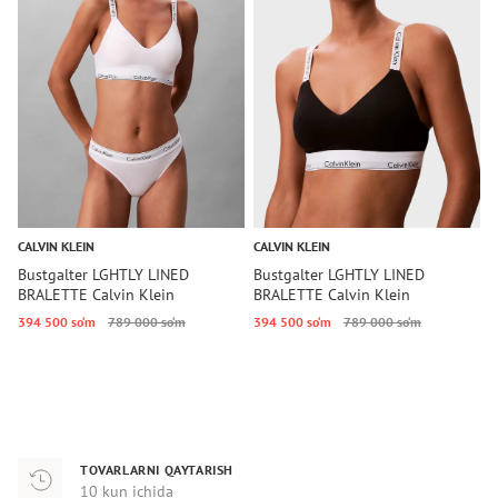
CALVIN KLEIN
CALVIN KLEIN
C
Bustgalter LGHTLY LINED
Bustgalter LGHTLY LINED
B
BRALETTE Calvin Klein
BRALETTE Calvin Klein
C
394 500 so‘m
789 000 so‘m
394 500 so‘m
789 000 so‘m
2
TOVARLARNI QAYTARISH
10 kun ichida