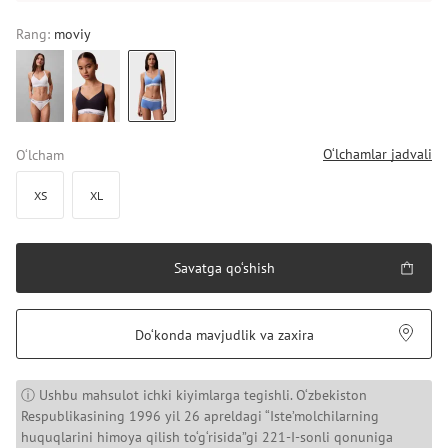
Rang:
moviy
O‘lchamlar jadvali
O‘lcham
XS
XL
Savatga qo‘shish
Do‘konda mavjudlik va zaxira
ⓘ Ushbu mahsulot ichki kiyimlarga tegishli. O‘zbekiston
Respublikasining 1996 yil 26 apreldagi “Iste’molchilarning
huquqlarini himoya qilish to‘g‘risida”gi 221-I-sonli qonuniga