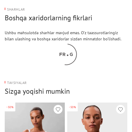
SHARHLAR
Boshqa xaridorlarning fikrlari
Ushbu mahsulotda sharhlar mavjud emas. O'z taassurotlaringiz
bilan ulashing va boshqa xaridorlar sizdan minnatdor bo'lishadi.
TAVSIYALAR
Sizga yoqishi mumkin
-50%
-50%