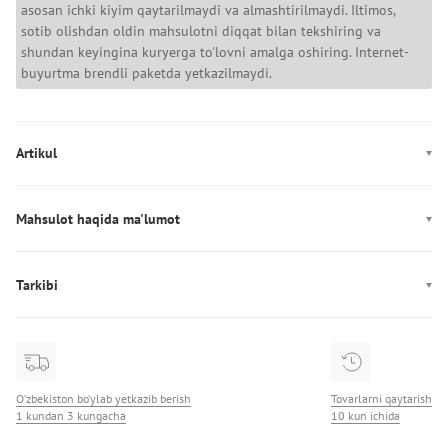
asosan ichki kiyim qaytarilmaydi va almashtirilmaydi. Iltimos,
sotib olishdan oldin mahsulotni diqqat bilan tekshiring va
shundan keyingina kuryerga to'lovni amalga oshiring. Internet-
buyurtma brendli paketda yetkazilmaydi.
Artikul
LV00QF8500
Mahsulot haqida ma'lumot
Ishlab chiqarish: Шри-Ланка
Tarkibi
Tarkibi:
O‘zbekiston bo‘ylab yetkazib berish
Tovarlarni qaytarish
1 kundan 3 kungacha
10 kun ichida