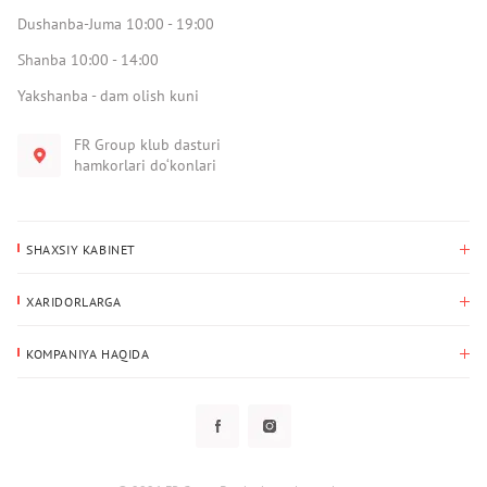
Dushanba-Juma 10:00 - 19:00
Shanba 10:00 - 14:00
Yakshanba - dam olish kuni
FR Group klub dasturi
hamkorlari do‘konlari
SHAXSIY KABINET
Xaridlar tarixi
XARIDORLARGA
Mening ma’lumotlarim
To‘lov va yetkazib berish
Yetkazib berish manzili
KOMPANIYA HAQIDA
Qaytarish
Biz haqimizda
Sevimlilar
Savol-javoblar
Maxfiylik siyosati
Klub dasturi
Klub dasturi
Yangiliklar
Tarqatmalar
Kafolat