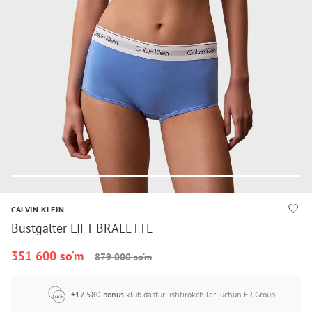
CALVIN KLEIN
Bustgalter LIFT BRALETTE
351 600 so‘m
879 000 so‘m
+17 580 bonus
klub dasturi ishtirokchilari uchun FR Group