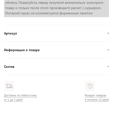
обмену. Пожалуйста, перед покупкой внимательно осмотрите
товар и только после этого производите расчет с курьером.
Интернет-заказ не комплектуется фирменным пакетом
Артикул
LV00QF8500
Информация о товаре
Производство: Шри-Ланка
Состав
Состав: 53% Хлопок/35% Лён/12% Эластан
Доставка по Узбекистану
Возврат товаров
от 1 до 3 дней
в течение 10 дней