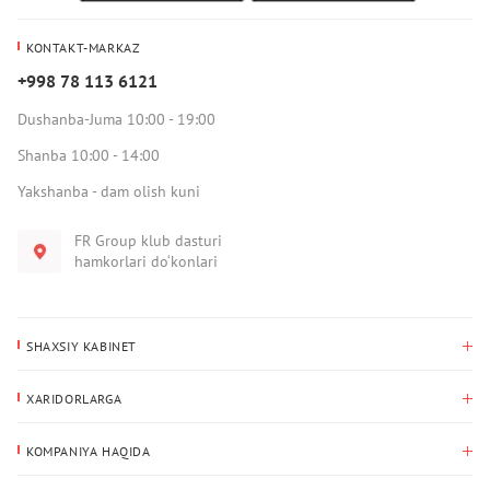
KONTAKT-MARKAZ
+998 78 113 6121
Dushanba-Juma 10:00 - 19:00
Shanba 10:00 - 14:00
Yakshanba - dam olish kuni
FR Group klub dasturi
hamkorlari do‘konlari
SHAXSIY KABINET
Xaridlar tarixi
XARIDORLARGA
Mening ma’lumotlarim
To‘lov va yetkazib berish
Yetkazib berish manzili
KOMPANIYA HAQIDA
Qaytarish
Biz haqimizda
Sevimlilar