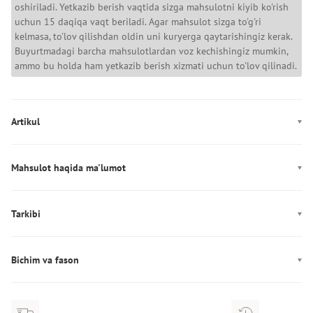
oshiriladi. Yetkazib berish vaqtida sizga mahsulotni kiyib ko'rish
uchun 15 daqiqa vaqt beriladi. Agar mahsulot sizga to'g'ri
kelmasa, to'lov qilishdan oldin uni kuryerga qaytarishingiz kerak.
Buyurtmadagi barcha mahsulotlardan voz kechishingiz mumkin,
ammo bu holda ham yetkazib berish xizmati uchun to'lov qilinadi.
Artikul
WW0WW47799
Mahsulot haqida ma'lumot
Rang: qora
Mahkamlagich: Tugmalar
Tarkibi
Dekor: Logotip
Tarkibi: 68% Полиэстер/28% Вискоза/4% Эластан
Ishlab chiqarish: Камбоджа
Bichim va fason
Cho'ntaklar: to‘rtta cho‘ntak
Fason: to‘g‘ri