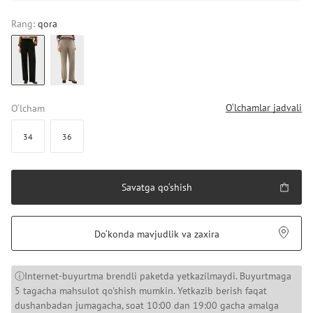
Rang:
qora
O‘lchamlar jadvali
O‘lcham
34
36
Savatga qo‘shish
Do‘konda mavjudlik va zaxira
ⓘInternet-buyurtma brendli paketda yetkazilmaydi. Buyurtmaga
5 tagacha mahsulot qo'shish mumkin. Yetkazib berish faqat
dushanbadan jumagacha, soat 10:00 dan 19:00 gacha amalga