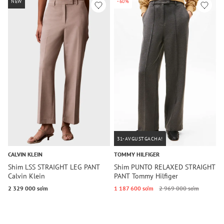
NEW
-60%
31-AVGUSTGACHA!
CALVIN KLEIN
TOMMY HILFIGER
T
Shim LSS STRAIGHT LEG PANT
Shim PUNTO RELAXED STRAIGHT
S
Calvin Klein
PANT Tommy Hilfiger
T
2 329 000 so‘m
1 187 600 so‘m
2 969 000 so‘m
1