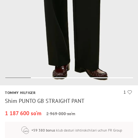
1
TOMMY HILFIGER
Shim PUNTO GB STRAIGHT PANT
1 187 600 so‘m
2 969 000 so‘m
+59 380 bonus
klub dasturi ishtirokchilari uchun FR Group