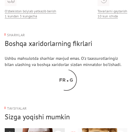
O‘zbekiston bo‘ylab yetkazib berish
Tovarlarni qaytarish
1 kundan 3 kungacha
10 kun ichida
SHARHLAR
Boshqa xaridorlarning fikrlari
Ushbu mahsulotda sharhlar mavjud emas. O'z taassurotlaringiz
bilan ulashing va boshqa xaridorlar sizdan minnatdor bo'lishadi.
TAVSIYALAR
Sizga yoqishi mumkin