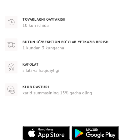
TOVARLARNI QAYTARISH
10 kun ichida
BUTUN O‘ZBEKISTON BO‘YLAB YETKAZIB BERISH
1 kundan 3 kungacha
KAFOLAT
sifati va haqiqiyligi
KLUB DASTURI
xarid summasining 15% gacha oling