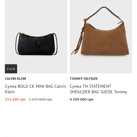
1+1=3
CALVIN KLEIN
TOMMY HILFIGER
T
Сумка BOLD CK MINI BAG Calvin
Сумка TH STATEMENT
С
Klein
SHOULDER BAG SUEDE Tommy
H
Hilfiger
551 600 сум
1 379 000 сум
4 209 000 сум
3