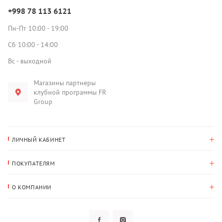
+998 78 113 6121
Пн-Пт 10:00 - 19:00
Сб 10:00 - 14:00
Вс - выходной
Магазины партнеры
клубной программы FR
Group
ЛИЧНЫЙ КАБИНЕТ
История покупок
ПОКУПАТЕЛЯМ
Мои данные
Оплата и доставка
Адрес для доставки
О КОМПАНИИ
Возврат
О нас
Избранное
Вопросы и ответы
Политика конфиденциальности
Клубная программа