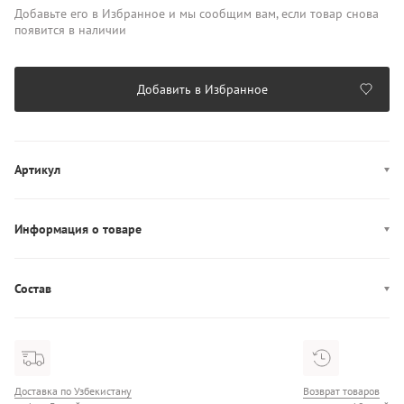
Добавьте его в Избранное и мы сообщим вам, если товар снова
появится в наличии
Добавить в Избранное
Артикул
AW0AW18379
Информация о товаре
Производство: Камбоджа
Состав
Состав: 100% Полиуретан
Доставка по Узбекистану
Возврат товаров