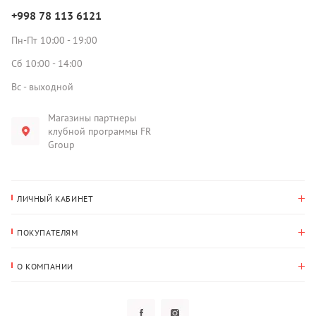
+998 78 113 6121
Пн-Пт 10:00 - 19:00
Сб 10:00 - 14:00
Вс - выходной
Магазины партнеры
клубной программы FR
Group
ЛИЧНЫЙ КАБИНЕТ
История покупок
ПОКУПАТЕЛЯМ
Мои данные
Оплата и доставка
Адрес для доставки
О КОМПАНИИ
Возврат
О нас
Избранное
Вопросы и ответы
Политика конфиденциальности
Клубная программа