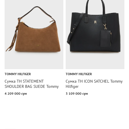
TOMMY HILFIGER
TOMMY HILFIGER
T
Сумка TH STATEMENT
Сумка TH ICON SATCHEL Tommy
С
SHOULDER BAG SUEDE Tommy
Hilfiger
S
Hilfiger
4 209 000 сум
3 109 000 сум
3