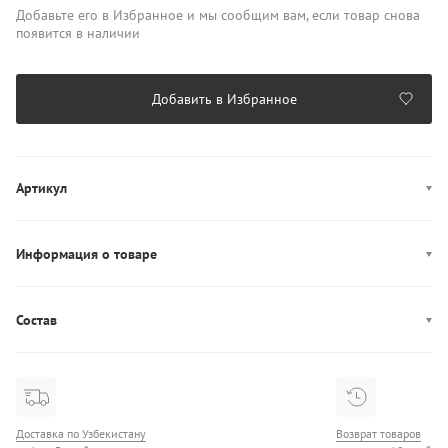
Добавьте его в Избранное и мы сообщим вам, если товар снова
появится в наличии
Добавить в Избранное
Артикул
AW0AW18637
Информация о товаре
Производство: Камбоджа
Состав
Состав: 62% Полиуретан/38% Полиэстер
Доставка по Узбекистану
Возврат товаров