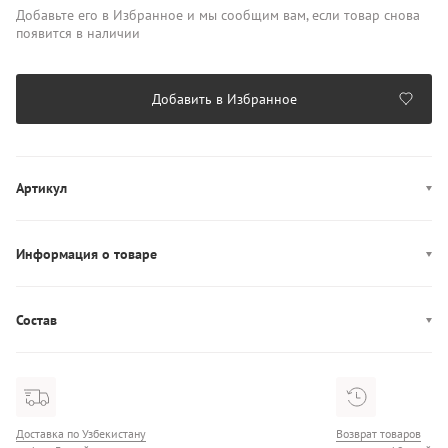
Добавьте его в Избранное и мы сообщим вам, если товар снова
появится в наличии
Добавить в Избранное
Артикул
AW0AW18368
Информация о товаре
Производство: Индонезия
Состав
Состав: 90% Нейлон/10% Кожа
Доставка по Узбекистану
Возврат товаров