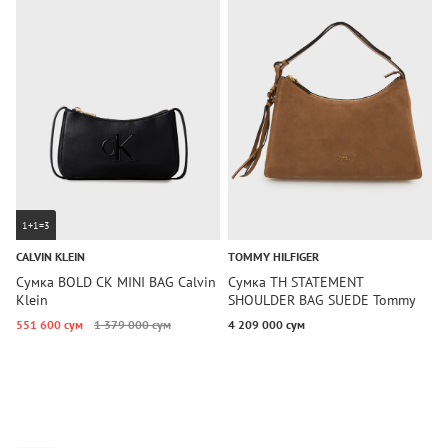
1+1=3
CALVIN KLEIN
TOMMY HILFIGER
T
Сумка BOLD CK MINI BAG Calvin
Сумка TH STATEMENT
С
Klein
SHOULDER BAG SUEDE Tommy
H
Hilfiger
551 600 сум
1 379 000 сум
4 209 000 сум
3