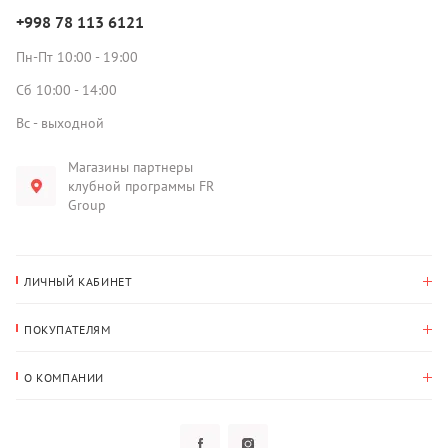
+998 78 113 6121
Пн-Пт 10:00 - 19:00
Сб 10:00 - 14:00
Вс - выходной
Магазины партнеры
клубной программы FR
Group
ЛИЧНЫЙ КАБИНЕТ
История покупок
ПОКУПАТЕЛЯМ
Мои данные
Оплата и доставка
Адрес для доставки
О КОМПАНИИ
Возврат
О нас
Избранное
Вопросы и ответы
Политика конфиденциальности
Клубная программа