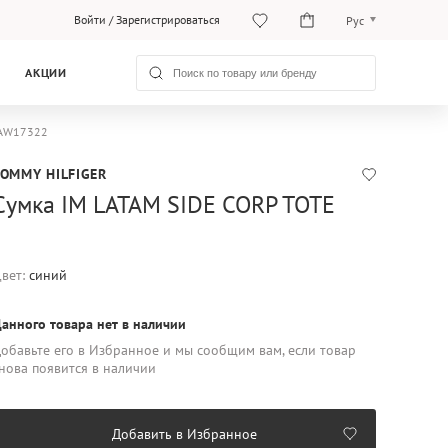
Войти
/
Зарегистрироваться
Рус
O‘zb
АКЦИИ
Рус
0AW17322
TOMMY HILFIGER
Сумка IM LATAM SIDE CORP TOTE
вет:
синий
анного товара нет в наличии
обавьте его в Избранное и мы сообщим вам, если товар
нова появится в наличии
Добавить в Избранное