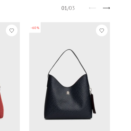
01
/
03
-60%
-60%