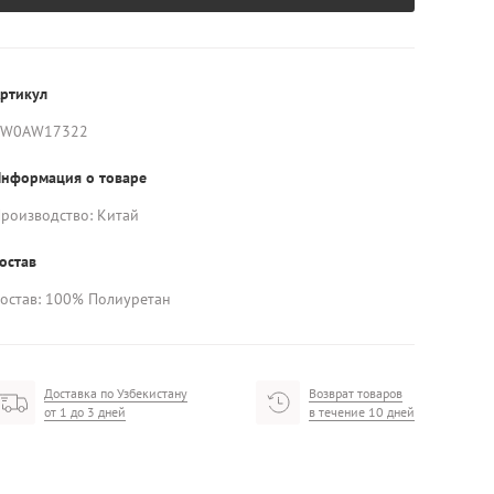
ртикул
AW0AW17322
нформация о товаре
роизводство: Китай
остав
остав: 100% Полиуретан
Доставка по Узбекистану
Возврат товаров
от 1 до 3 дней
в течение 10 дней