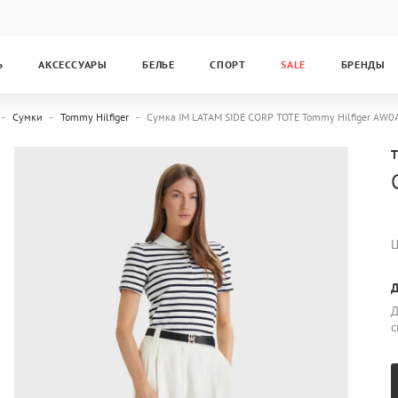
Ь
АКСЕССУАРЫ
БЕЛЬЕ
СПОРТ
SALE
БРЕНДЫ
Сумки
Tommy Hilfiger
Сумка IM LATAM SIDE CORP TOTE Tommy Hilfiger AW
Ц
Д
Д
с