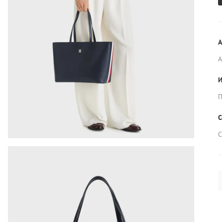
А
И
П
С
С