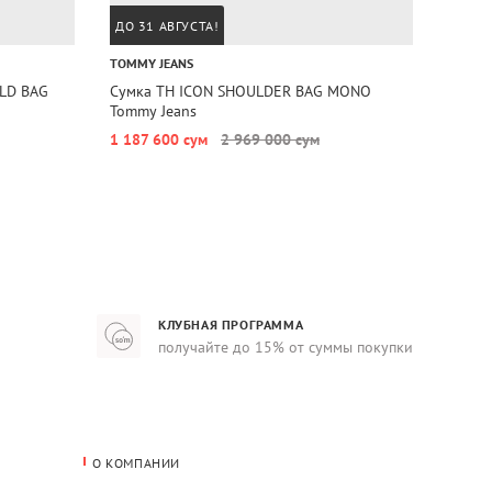
ДО 31 АВГУСТА!
ДО 31
TOMMY JEANS
CALVIN
LD BAG
Сумка TH ICON SHOULDER BAG MONO
Сумка
Tommy Jeans
1 187 600 сум
2 969 000 сум
1 171
КЛУБНАЯ ПРОГРАММА
получайте до 15% от суммы покупки
О КОМПАНИИ