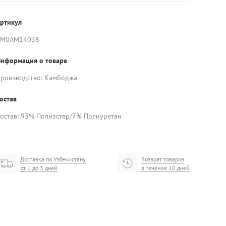
ртикул
AM0AM14038
нформация о товаре
роизводство: Камбоджа
остав
остав: 93% Полиэстер/7% Полиуретан
Доставка по Узбекистану
Возврат товаров
от 1 до 3 дней
в течение 10 дней