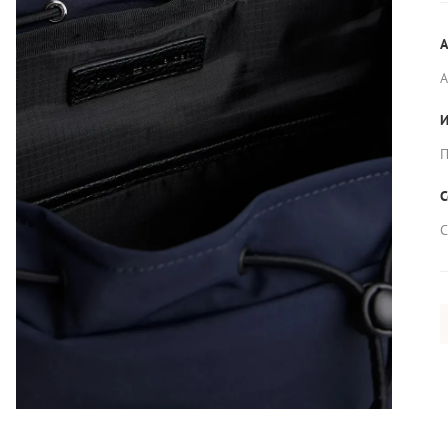
А
И
П
С
С