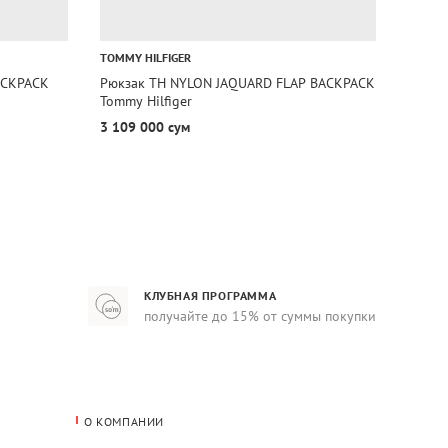
ДО 31
TOMMY HILFIGER
TOMMY 
ACKPACK
Рюкзак TH NYLON JAQUARD FLAP BACKPACK
Рюкза
Tommy Hilfiger
Hilfige
3 109 000 сум
1 583
КЛУБНАЯ ПРОГРАММА
получайте до 15% от суммы покупки
О КОМПАНИИ