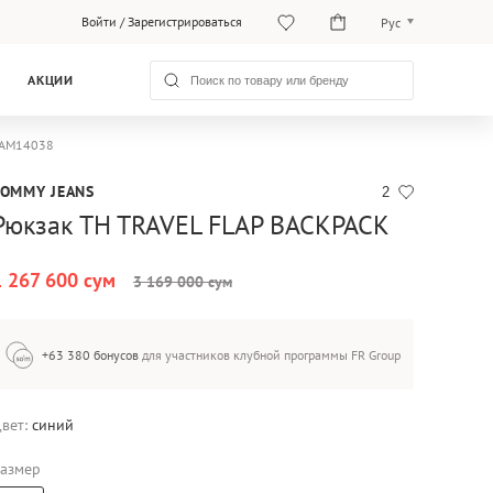
Войти
/
Зарегистрироваться
Рус
O‘zb
АКЦИИ
Рус
0AM14038
TOMMY JEANS
2
Рюкзак TH TRAVEL FLAP BACKPACK
1 267 600 сум
3 169 000 сум
+63 380 бонусов
для участников клубной программы FR Group
вет:
синий
азмер