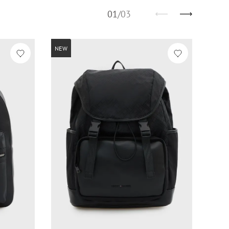
01
/
03
NEW
-60%