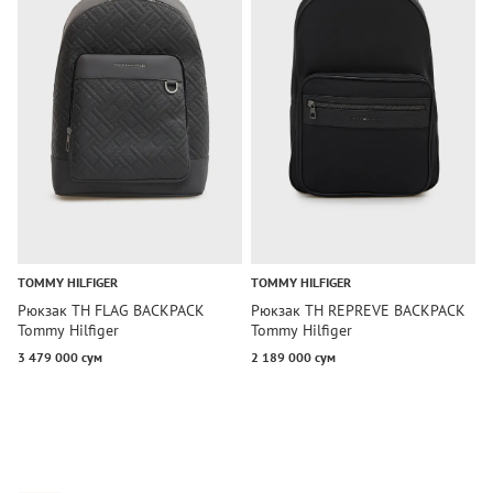
TOMMY HILFIGER
TOMMY HILFIGER
T
Рюкзак TH FLAG BACKPACK
Рюкзак TH REPREVE BACKPACK
Р
Tommy Hilfiger
Tommy Hilfiger
B
3 479 000 сум
2 189 000 сум
6