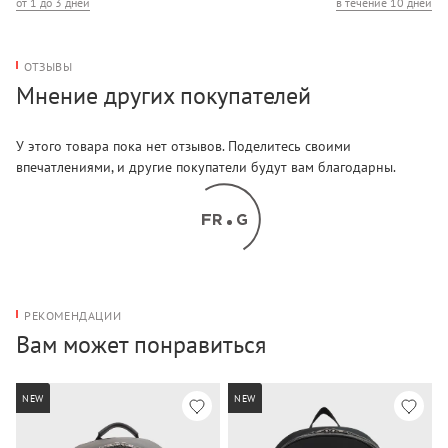
от 1 до 3 дней
в течение 10 дней
см
Отделения/карманы (внешние): один карман
ОТЗЫВЫ
Мнение других покупателей
У этого товара пока нет отзывов. Поделитесь своими
впечатлениями, и другие покупатели будут вам благодарны.
РЕКОМЕНДАЦИИ
Вам может понравиться
NEW
NEW