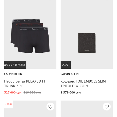
ДО 31 АВГУСТА!
1+1=3
CALVIN KLEIN
CALVIN KLEIN
Набор белья RELAXED FIT
Кошелек FOIL EMBOSS SLIM
TRUNK 3PK
TRIFOLD W COIN
327 600 сум
819 000 сум
1 579 000 сум
-60%