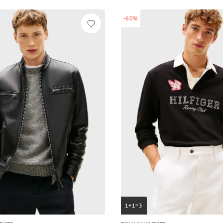
-60%
1+1=3