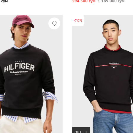
 сум
594 500 сум
1 189 000 сум
-70%
OUTLET