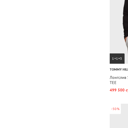
1+1=3
TOMMY HIL
Лонгслив 
TEE
499 500 с
-50%