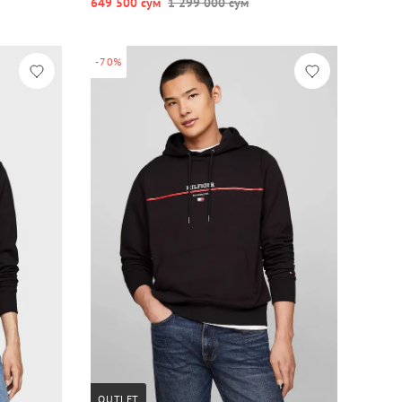
649 500 сум
1 299 000 сум
-70%
OUTLET