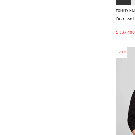
TOMMY HIL
Свитшот 
1 337 400
-70%