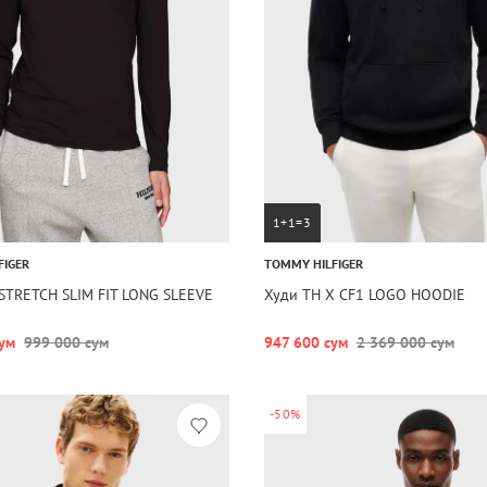
1+1=3
FIGER
TOMMY HILFIGER
STRETCH SLIM FIT LONG SLEEVE
Худи TH X CF1 LOGO HOODIE
ум
999 000 сум
947 600 сум
2 369 000 сум
-50%