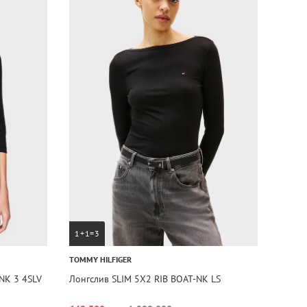
1+1=3
TOMMY HILFIGER
NK 3 4SLV
Лонгслив SLIM 5X2 RIB BOAT-NK LS