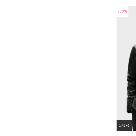
-50%
1+1=3