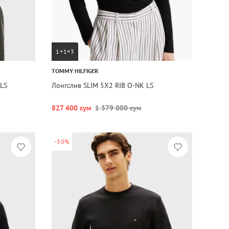
1+1=3
TOMMY HILFIGER
LS
Лонгслив SLIM 5X2 RIB O-NK LS
827 400 сум
1 379 000 сум
-50%