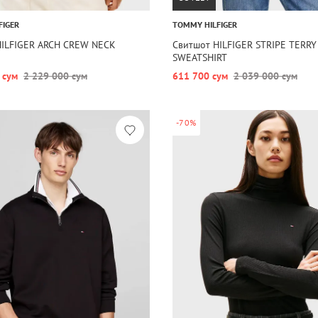
FIGER
TOMMY HILFIGER
HILFIGER ARCH CREW NECK
Свитшот HILFIGER STRIPE TERRY
SWEATSHIRT
 сум
2 229 000 сум
611 700 сум
2 039 000 сум
-70%