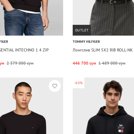
OUTLET
FIGER
TOMMY HILFIGER
SENTIAL INTECHNO 1 4 ZIP
Лонгслив SLIM 5X2 RIB ROLL-NK 
ум
2 379 000 сум
446 700 сум
1 489 000 сум
-60%