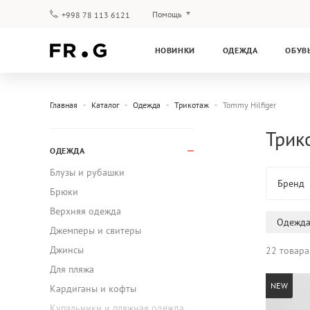
Помощь
+998 78 113 6121
Оплата и доставка
НОВИНКИ
ОДЕЖДА
ОБУВ
Вопросы и ответы
Клубная программа
Гарантия
Главная
Каталог
Одежда
Трикотаж
Tommy Hilfiger
Трик
ОДЕЖДА
Блузы и рубашки
Бренд
Брюки
Верхняя одежда
Одежд
Джемперы и свитеры
Джинсы
22 товара
Для пляжа
NEW
Кардиганы и кофты
Купальники и пляжная одежда