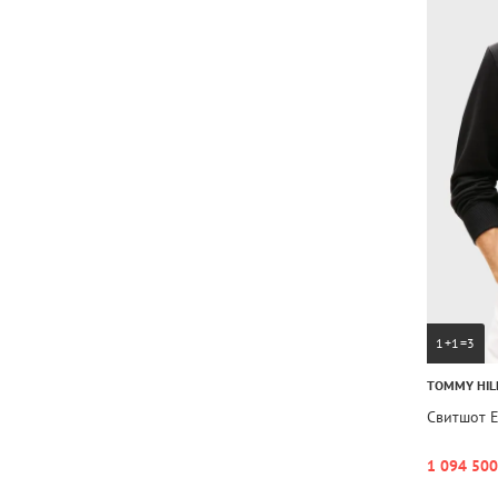
1+1=3
TOMMY HIL
Свитшот E
1 094 500