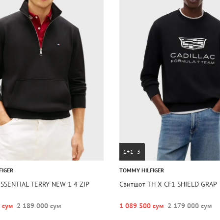
1+1=3
FIGER
TOMMY HILFIGER
SSENTIAL TERRY NEW 1 4 ZIP
Свитшот TH X CF1 SHIELD GRAP
 сум
2 189 000 сум
1 089 500 сум
2 179 000 сум