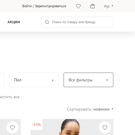
Войти
/
Зарегистрироваться
Рус
O‘zb
АКЦИИ
Рус
Пол
Все фильтры
истить все
Сортировать:
новинки
-50%