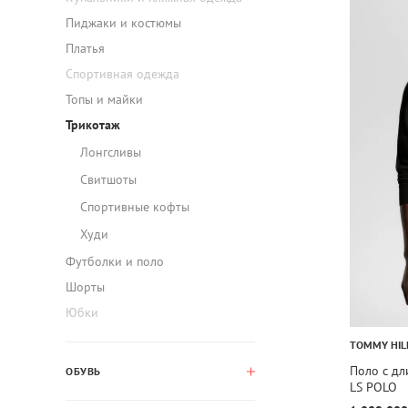
Пиджаки и костюмы
Платья
Спортивная одежда
Топы и майки
Трикотаж
Лонгсливы
Свитшоты
Спортивные кофты
Худи
Футболки и поло
Шорты
Юбки
TOMMY HIL
Поло с д
ОБУВЬ
LS POLO