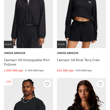
1+1=3
1+1=3
UNDER ARMOUR
UNDER ARMOUR
Свитшот UA Unstoppable Wvn
Свитшот UA Rival Terry Crew
Pullover
1 043 400 сум
1 739 000 сум
431 400 сум
719 000 сум
-50%