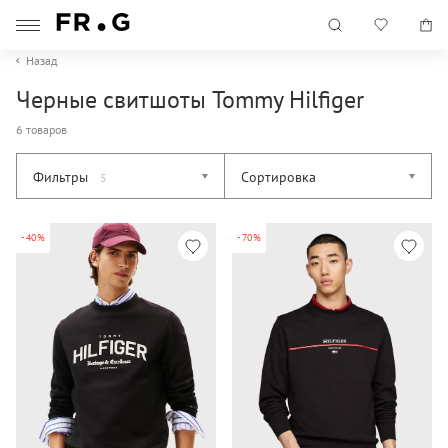
Назад
Черные свитшоты Tommy Hilfiger
6 товаров
Фильтры
Сортировка
5
-40%
-70%