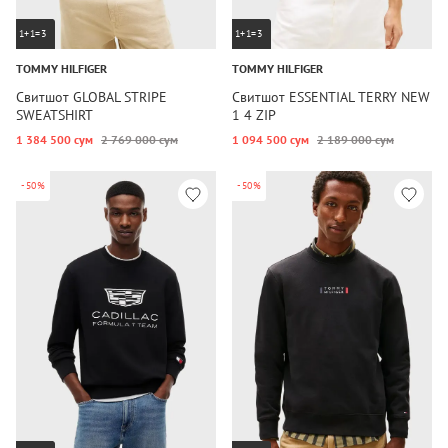
1+1=3
1+1=3
TOMMY HILFIGER
TOMMY HILFIGER
Свитшот GLOBAL STRIPE
Свитшот ESSENTIAL TERRY NEW
SWEATSHIRT
1 4 ZIP
1 384 500 сум
2 769 000 сум
1 094 500 сум
2 189 000 сум
-50%
-50%