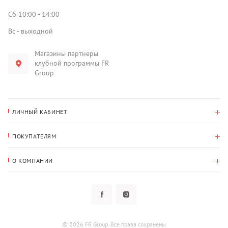
Сб 10:00 - 14:00
Вс - выходной
Магазины партнеры
клубной программы FR
Group
ЛИЧНЫЙ КАБИНЕТ
История покупок
ПОКУПАТЕЛЯМ
Мои данные
Оплата и доставка
Адрес для доставки
О КОМПАНИИ
Возврат
О нас
Избранное
Вопросы и ответы
Политика конфиденциальности
Клубная программа
Клубная программа
Новости
Рассылки
Гарантия
© 2026 FR Group. Все права сохранены
Пользовательское соглашение