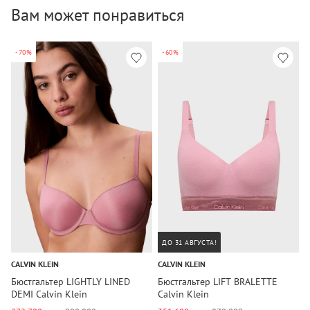
Вам может понравиться
-70%
-60%
ДО 31 АВГУСТА!
CALVIN KLEIN
CALVIN KLEIN
C
Бюстгальтер LIGHTLY LINED
Бюстгальтер LIFT BRALETTE
Б
DEMI Calvin Klein
Calvin Klein
P