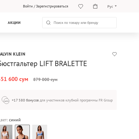
Войти
/
Зарегистрироваться
Рус
O‘zb
АКЦИИ
Рус
ALVIN KLEIN
Бюстгальтер LIFT BRALETTE
351 600 сум
879 000 сум
+17 580 бонусов
для участников клубной программы FR Group
вет:
синий