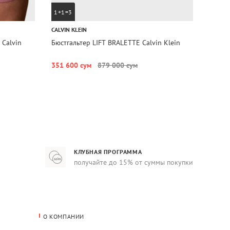
1+1=3
1+1=
CALVIN KLEIN
CALVIN
 Calvin
Бюстгальтер LIFT BRALETTE Calvin Klein
Бюстг
Klein
351 600 сум
879 000 сум
355 6
КЛУБНАЯ ПРОГРАММА
получайте до 15% от суммы покупки
О КОМПАНИИ