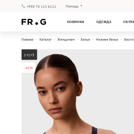
Помощь
+998 78 113 6121
Оплата и доставка
НОВИНКИ
ОДЕЖДА
ОБУВ
Вопросы и ответы
Клубная программа
Главная
Каталог
Женщинам
Белье
Нижнее белье
Бюстг
Гарантия
1+1=3
-60%