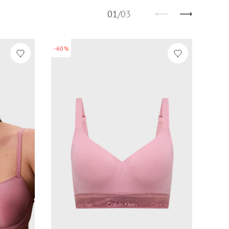
01
/
03
-60%
-60%