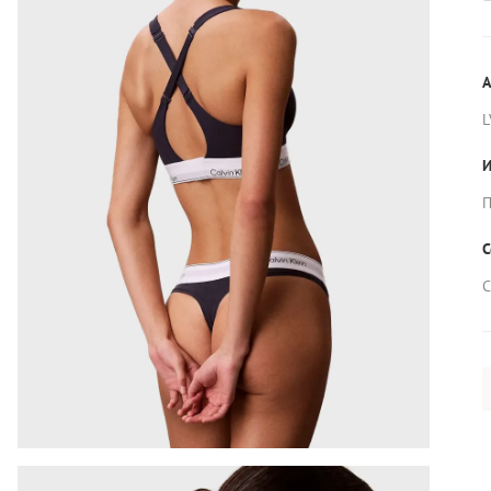
А
L
И
П
С
С