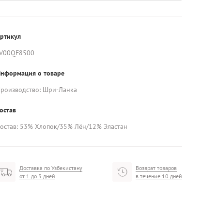
ртикул
V00QF8500
нформация о товаре
роизводство: Шри-Ланка
остав
остав: 53% Хлопок/35% Лён/12% Эластан
Доставка по Узбекистану
Возврат товаров
от 1 до 3 дней
в течение 10 дней