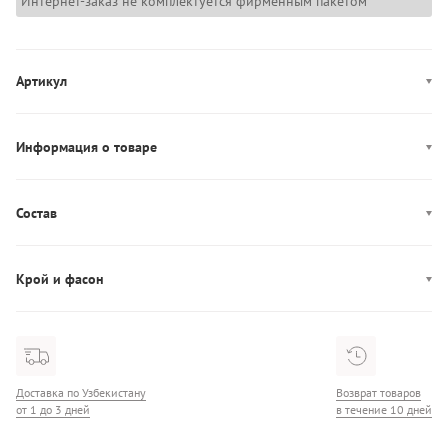
Интернет-заказ не комплектуется фирменным пакетом
Артикул
000QF1654E
Информация о товаре
Цвет: черный
Производство: Шри-Ланка
Состав
Бретели: несъемные, нерегулируемые
Состав: 53% Хлопок/35% Модал/12% Эластан
Подкладка: 100% полиэстер
Крой и фасон
Фасон: бралетт
Доставка по Узбекистану
Возврат товаров
от 1 до 3 дней
в течение 10 дней