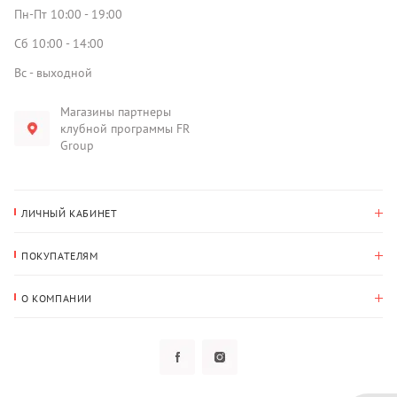
Пн-Пт 10:00 - 19:00
Сб 10:00 - 14:00
Вс - выходной
Магазины партнеры
клубной программы FR
Group
ЛИЧНЫЙ КАБИНЕТ
История покупок
ПОКУПАТЕЛЯМ
Мои данные
Оплата и доставка
Адрес для доставки
О КОМПАНИИ
Возврат
О нас
Избранное
Вопросы и ответы
Политика конфиденциальности
Клубная программа
Клубная программа
Новости
Рассылки