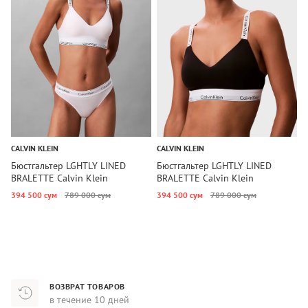
CALVIN KLEIN
CALVIN KLEIN
C
Бюстгальтер LGHTLY LINED
Бюстгальтер LGHTLY LINED
Б
BRALETTE Calvin Klein
BRALETTE Calvin Klein
D
394 500 сум
789 000 сум
394 500 сум
789 000 сум
2
ВОЗВРАТ ТОВАРОВ
в течение 10 дней