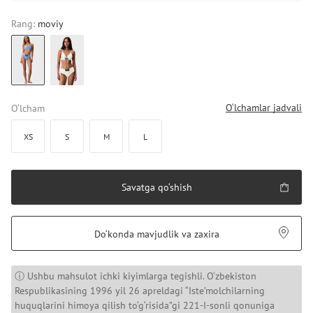
Rang:
moviy
O‘lchamlar jadvali
O‘lcham
XS
S
M
L
Savatga qo‘shish
Do‘konda mavjudlik va zaxira
ⓘ Ushbu mahsulot ichki kiyimlarga tegishli. O‘zbekiston
Respublikasining 1996 yil 26 apreldagi “Iste’molchilarning
huquqlarini himoya qilish to‘g‘risida”gi 221-I-sonli qonuniga