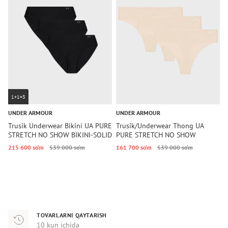
1+1=3
UNDER ARMOUR
UNDER ARMOUR
U
Trusik Underwear Bikini UA PURE
Trusik/Underwear Thong UA
T
STRETCH NO SHOW BIKINI-SOLID
PURE STRETCH NO SHOW
T
3PK Under Armour
THONG -SOLID 3PK Under
215 600 so‘m
539 000 so‘m
161 700 so‘m
539 000 so‘m
1
Armour
TOVARLARNI QAYTARISH
10 kun ichida