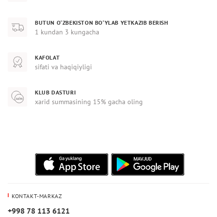
BUTUN O‘ZBEKISTON BO‘YLAB YETKAZIB BERISH
1 kundan 3 kungacha
KAFOLAT
sifati va haqiqiyligi
KLUB DASTURI
xarid summasining 15% gacha oling
KONTAKT-MARKAZ
+998 78 113 6121