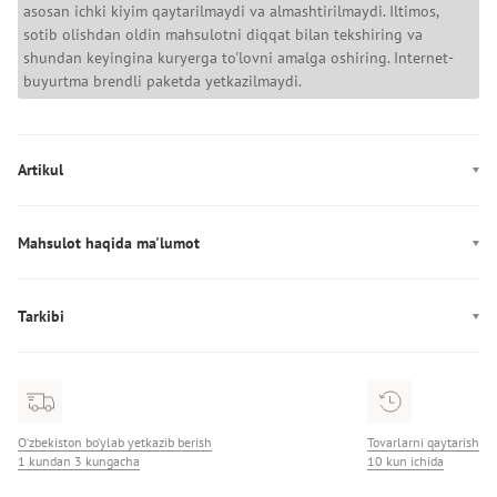
asosan ichki kiyim qaytarilmaydi va almashtirilmaydi. Iltimos,
sotib olishdan oldin mahsulotni diqqat bilan tekshiring va
shundan keyingina kuryerga to'lovni amalga oshiring. Internet-
buyurtma brendli paketda yetkazilmaydi.
Artikul
LV00QF8713
Mahsulot haqida ma'lumot
Ishlab chiqarish: Шри-Ланка
Tarkibi
Tarkibi: 89% Хлопок/11% Эластан
O‘zbekiston bo‘ylab yetkazib berish
Tovarlarni qaytarish
1 kundan 3 kungacha
10 kun ichida