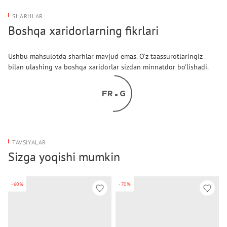
SHARHLAR
Boshqa xaridorlarning fikrlari
Ushbu mahsulotda sharhlar mavjud emas. O'z taassurotlaringiz
bilan ulashing va boshqa xaridorlar sizdan minnatdor bo'lishadi.
TAVSIYALAR
Sizga yoqishi mumkin
-60%
-70%