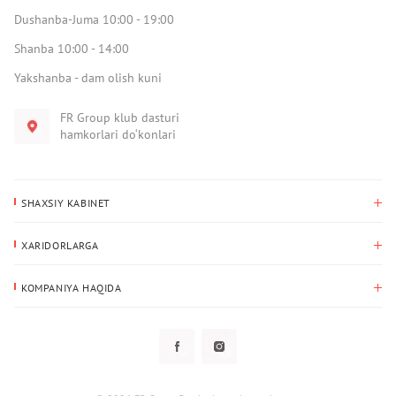
Dushanba-Juma 10:00 - 19:00
Shanba 10:00 - 14:00
Yakshanba - dam olish kuni
FR Group klub dasturi
hamkorlari do‘konlari
SHAXSIY KABINET
Xaridlar tarixi
XARIDORLARGA
Mening ma’lumotlarim
To‘lov va yetkazib berish
Yetkazib berish manzili
KOMPANIYA HAQIDA
Qaytarish
Biz haqimizda
Sevimlilar
Savol-javoblar
Maxfiylik siyosati
Klub dasturi
Klub dasturi
Yangiliklar
Tarqatmalar
Kafolat