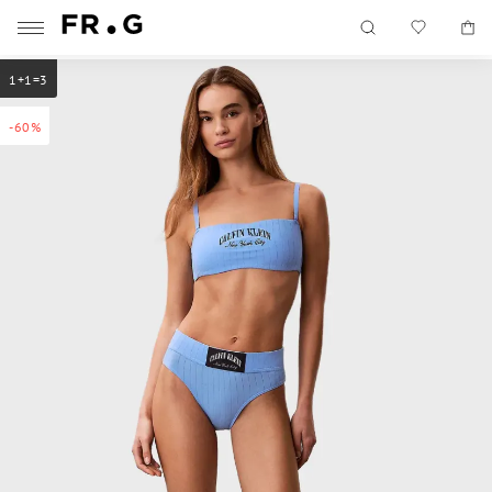
1+1=3
-60%