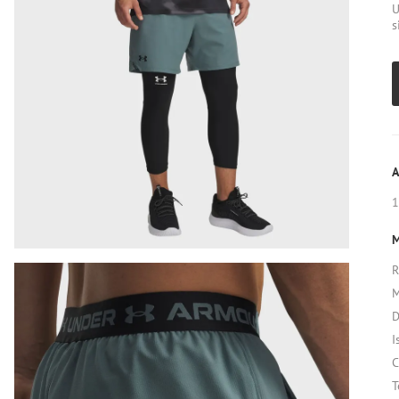
U
s
A
1
M
R
M
D
I
C
T