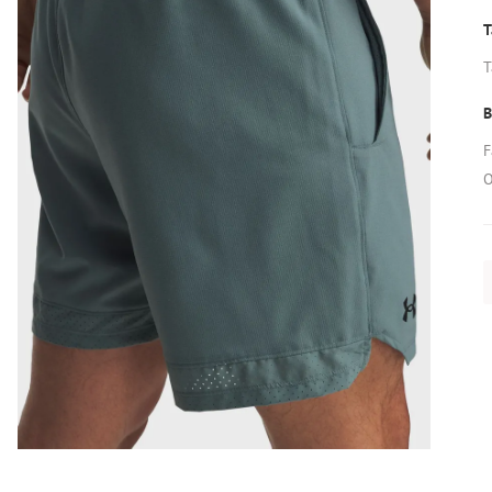
T
T
B
F
O