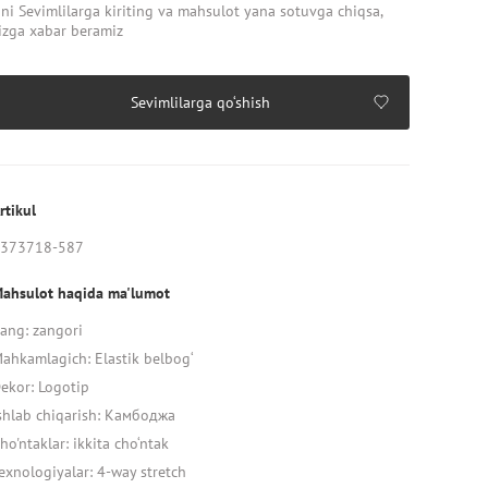
ni Sevimlilarga kiriting va mahsulot yana sotuvga chiqsa,
izga xabar beramiz
Sevimlilarga qo‘shish
rtikul
373718-587
ahsulot haqida ma'lumot
ang: zangori
ahkamlagich: Elastik belbog‘
ekor: Logotip
shlab chiqarish: Камбоджа
ho'ntaklar: ikkita cho‘ntak
exnologiyalar: 4-way stretch