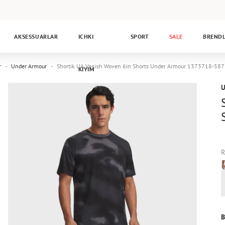
AKSESSUARLAR
ICHKI
SPORT
SALE
BREND
r
Under Armour
Shortik UA Vanish Woven 6in Shorts Under Armour 1373718-587
KIYIM
R
B