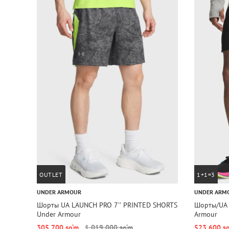
OUTLET
1+1=3
UNDER ARMOUR
UNDER ARM
Шорты UA LAUNCH PRO 7'' PRINTED SHORTS
Шорты/UA V
Under Armour
Armour
305 700 so‘m
1 019 000 so‘m
523 600 s