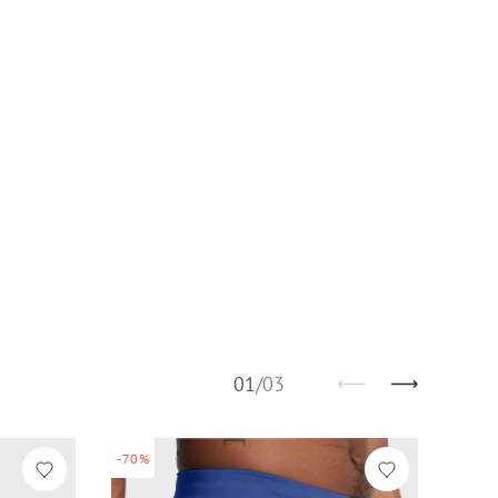
01
/
03
-70%
-70%