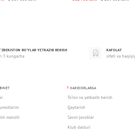
‘ZBEKISTON BO‘YLAB YETKAZIB BERISH
KAFOLAT
n 3 kungacha
sifati va haqiqi
BINET
XARIDORLARGA
xi
To‘lov va yetkazib berish
umotlarim
Qaytarish
ish manzili
Savol-javoblar
Klub dasturi