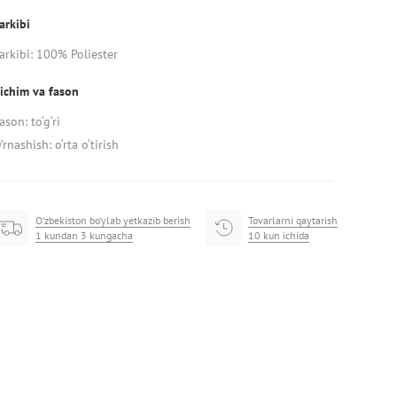
arkibi
arkibi: 100% Poliester
ichim va fason
ason: to‘g‘ri
’rnashish: o‘rta o‘tirish
O‘zbekiston bo‘ylab yetkazib berish
Tovarlarni qaytarish
1 kundan 3 kungacha
10 kun ichida