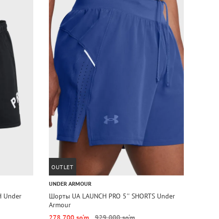
OUTLET
OUTL
UNDER ARMOUR
UNDER
H Under
Шорты UA LAUNCH PRO 5'' SHORTS Under
Шорты
Armour
278 700 so‘m
929 000 so‘m
473 7