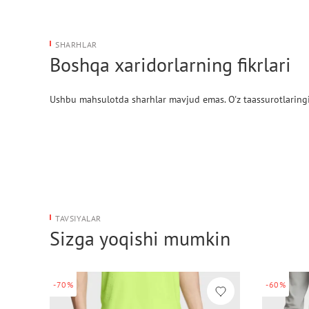
SHARHLAR
Boshqa xaridorlarning fikrlari
Ushbu mahsulotda sharhlar mavjud emas. O'z taassurotlaringi
TAVSIYALAR
Sizga yoqishi mumkin
-70%
-60%