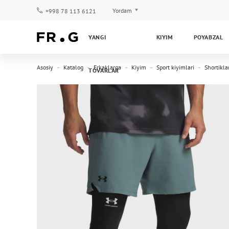
Yordam
+998 78 113 6121
To‘lov va yetkazib berish
YANGI
KIYIM
POYABZAL
Savol-javoblar
Klub dasturi
Asosiy
Katalog
Erkaklarga
Kiyim
Sport kiyimlari
Shortikla
TOVARLAR
Kafolat