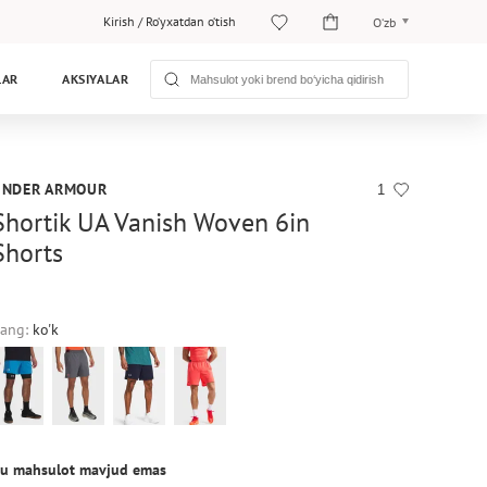
Kirish
/
Ro‘yxatdan o‘tish
O‘zb
O‘zb
LAR
AKSIYALAR
Рус
UNDER ARMOUR
1
Shortik UA Vanish Woven 6in
Shorts
ang:
ko'k
u mahsulot mavjud emas