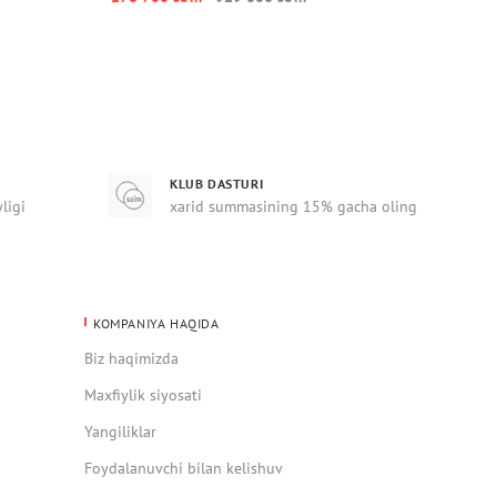
KLUB DASTURI
yligi
xarid summasining 15% gacha oling
KOMPANIYA HAQIDA
Biz haqimizda
Maxfiylik siyosati
Yangiliklar
Foydalanuvchi bilan kelishuv