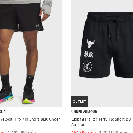
OUTLET
OUR
UNDER ARMOUR
elociti Pro 7in Short-BLK Under
Шорты Pjt Rck Terry Flc Short BO
Armour
o‘m
1 309 000 so‘m
362 700 so‘m
1 209 000 so‘m