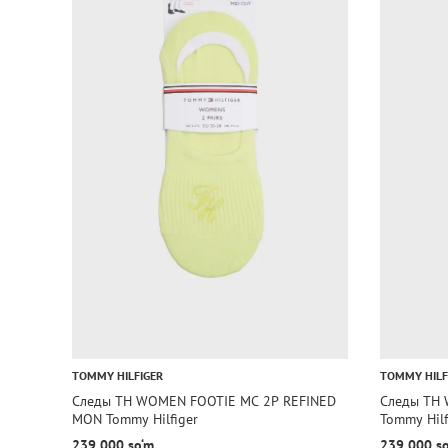
TOMMY HILFIGER
TOMMY HILF
Следы TH WOMEN FOOTIE MC 2P REFINED
Следы TH 
MON Tommy Hilfiger
Tommy Hilf
239 000 so‘m
239 000 s