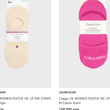
IGER
CALVIN KLEIN
WOMEN FOOTIE HC 2P RIB STRIPE
Следы CK WOMEN FOOTIE MC 2
iger
M Calvin Klein
o‘m
259 000 so‘m