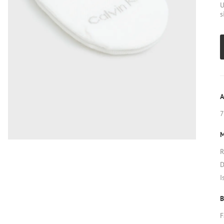
U
s
A
7
M
R
D
I
B
F