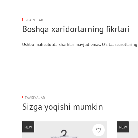
SHARHLAR
Boshqa xaridorlarning fikrlari
Ushbu mahsulotda sharhlar mavjud emas. O'z taassurotlaringi
TAVSIYALAR
Sizga yoqishi mumkin
NEW
NEW