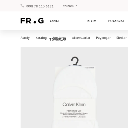
Yordam
+998 78 113 6121
To‘lov va yetkazib berish
YANGI
KIYIM
POYABZAL
Savol-javoblar
Klub dasturi
Asosiy
Katalog
Ayollarga
Aksessuarlar
Paypoqlar
Sledlar
TOVARLAR
Kafolat