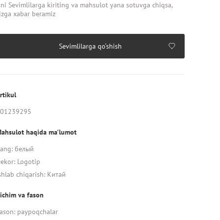
ni Sevimlilarga kiriting va mahsulot yana sotuvga chiqsa,
izga xabar beramiz
Sevimlilarga qo‘shish
rtikul
01239295
ahsulot haqida ma'lumot
ang: белый
ekor: Logotip
shlab chiqarish: Китай
ichim va fason
ason: paypoqchalar