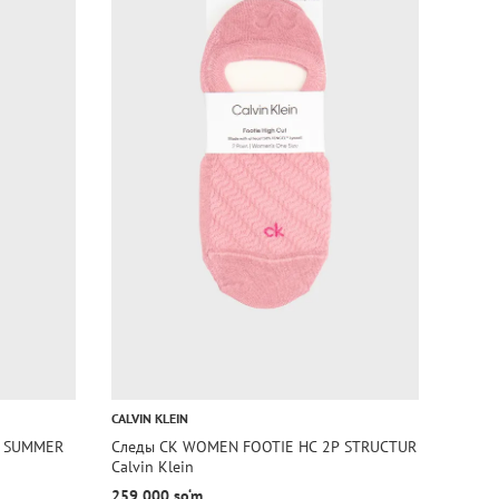
CALVIN KLEIN
CALVIN
P SUMMER
Следы CK WOMEN FOOTIE HC 2P STRUCTUR
Следы
Calvin Klein
Calvin
259 000 so‘m
259 0