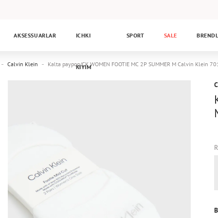
AKSESSUARLAR
ICHKI
SPORT
SALE
BREND
Calvin Klein
Kalta paypoq/CK WOMEN FOOTIE MC 2P SUMMER M Calvin Klein 7
KIYIM
C
R
B