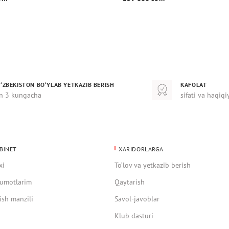
‘ZBEKISTON BO‘YLAB YETKAZIB BERISH
KAFOLAT
n 3 kungacha
sifati va haqiqi
BINET
XARIDORLARGA
xi
To‘lov va yetkazib berish
umotlarim
Qaytarish
ish manzili
Savol-javoblar
Klub dasturi