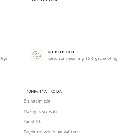
KLUB DASTURI
yligi
xarid summasining 15% gacha oling
KOMPANIYA HAQIDA
Biz haqimizda
Maxfiylik siyosati
Yangiliklar
Foydalanuvchi bilan kelishuv