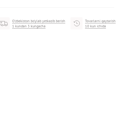
O‘zbekiston bo‘ylab yetkazib berish
Tovarlarni qaytarish
1 kundan 3 kungacha
10 kun ichida