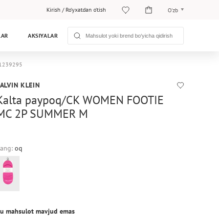
Kirish
/
Ro‘yxatdan o‘tish
O‘zb
O‘zb
LAR
AKSIYALAR
Рус
01239295
ALVIN KLEIN
Kalta paypoq/CK WOMEN FOOTIE
MC 2P SUMMER M
ang:
oq
u mahsulot mavjud emas