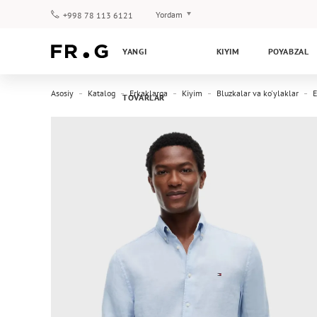
Yordam
+998 78 113 6121
To‘lov va yetkazib berish
YANGI
KIYIM
POYABZAL
Savol-javoblar
Klub dasturi
Asosiy
Katalog
Erkaklarga
Kiyim
Bluzkalar va ko'ylaklar
E
TOVARLAR
Kafolat