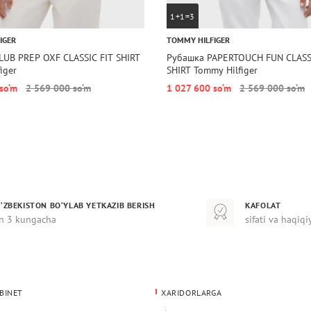
1+1=3
IGER
TOMMY HILFIGER
LUB PREP OXF CLASSIC FIT SHIRT
Рубашка PAPERTOUCH FUN CLASS
iger
SHIRT Tommy Hilfiger
 so‘m
2 569 000 so‘m
1 027 600 so‘m
2 569 000 so‘m
‘ZBEKISTON BO‘YLAB YETKAZIB BERISH
KAFOLAT
n 3 kungacha
sifati va haqiqi
BINET
XARIDORLARGA