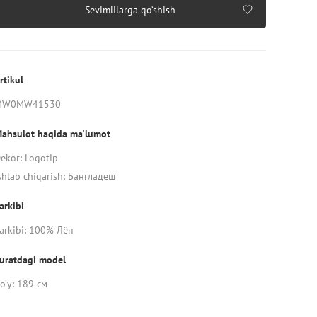
Sevimlilarga qo‘shish
rtikul
MW0MW41530
ahsulot haqida ma'lumot
ekor: Logotip
shlab chiqarish: Бангладеш
arkibi
arkibi: 100% Лён
uratdagi model
o’y: 189 см