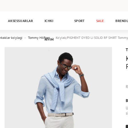
AKSESSUARLAR
ICHKI
SPORT
SALE
BREND
rkaklar ko'ylagi
Tommy Hilfiger
Ko'ylak/PIGMENT DYED LI SOLID RF SHIRT Tom
KIYIM
R
B
U
s