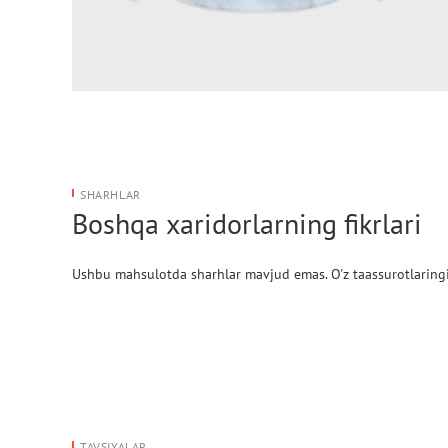
SHARHLAR
Boshqa xaridorlarning fikrlari
Ushbu mahsulotda sharhlar mavjud emas. O'z taassurotlaringi
TAVSIYALAR