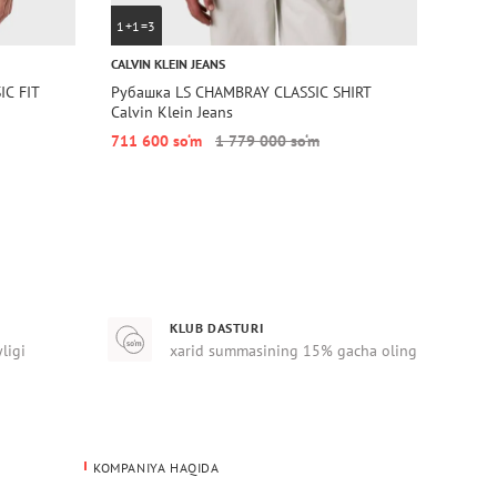
1+1=3
1+1=
CALVIN KLEIN JEANS
CALVIN
IC FIT
Рубашка LS CHAMBRAY CLASSIC SHIRT
Рубаш
Calvin Klein Jeans
OVERSH
711 600 so‘m
1 779 000 so‘m
1 027
KLUB DASTURI
yligi
xarid summasining 15% gacha oling
KOMPANIYA HAQIDA