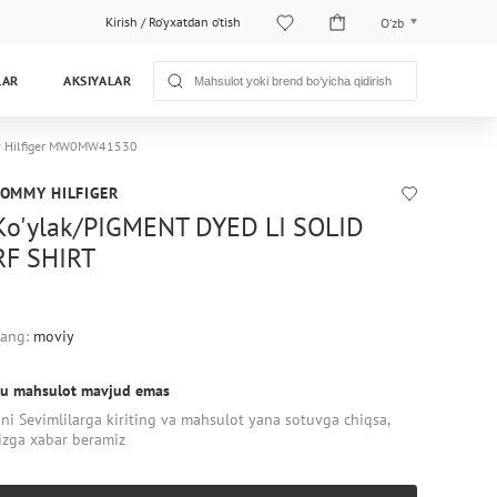
Kirish
/
Ro‘yxatdan o‘tish
O‘zb
O‘zb
LAR
AKSIYALAR
Рус
my Hilfiger MW0MW41530
TOMMY HILFIGER
Ko'ylak/PIGMENT DYED LI SOLID
RF SHIRT
ang:
moviy
u mahsulot mavjud emas
ni Sevimlilarga kiriting va mahsulot yana sotuvga chiqsa,
izga xabar beramiz