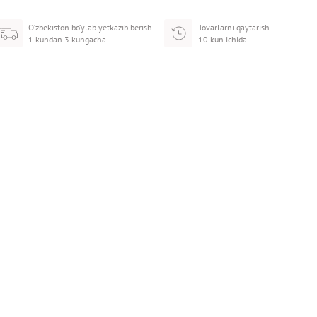
O‘zbekiston bo‘ylab yetkazib berish
Tovarlarni qaytarish
1 kundan 3 kungacha
10 kun ichida