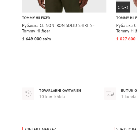
1+1=3
TOMMY HILFIGER
TOMMY HILF
Рубашка CL NON IRON SOLID SHIRT SF
Рубашка C
Tommy Hilfiger
Tommy Hilf
1 649 000 so‘m
1 027 600
TOVARLARNI QAYTARISH
BUTUN O
10 kun ichida
1 kunda
KONTAKT-MARKAZ
SHAXSIY KA